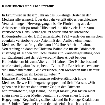
Kinderbücher und Fachliteratur
In Erfurt wird in diesem Jahr an das 30-jährige Bestehen der
Medienstelle erinnert. Über das Jahr verteilt gibt es verschiedene
Veranstaltungen. Hervorgegangen ist die Einrichtung aus der
Arbeitsstelle für pastorale Hilfsmittel, die über viele Jahre vom
verstorbenen Hans Donat geleitet wurde und die kirchliche
Bildungsarbeit in der DDR unterstützte. 1993 wurde der inzwischen
ebenfalls verstorbene Jork Artelt mit dem Aufbau einer neuen
Medienstelle beauftragt, die dann 1994 ihre Arbeit aufnahm.
Von Anfang an dabei ist Christina Balint, die für die Bibliothek
zuständig ist. Neben der Fachliteratur zur Glaubensgestaltung oder
zur Erziehung liegt der Schwerpunkt ihrer Arbeit bei den
Kinderbüchern bis zum Alter von 14 Jahren. Der Bücherbestand
werde ständig aktualisiert, betont Balint. Ein Bereich sei etwa auch
die Umweltthematik. „Wir versuchen, den Menschen mit Literatur
Unterstützung für ihr Leben zu geben.“
Einzelne Kinder kämen genauso selbstverständlich in die
Medienstelle wie Kindergartengruppen und Schulklassen. „Wir
geben den Kindern dann immer Zeit, in den Büchern
herumzustöbern“, sagt Balint, und fügt hinzu: „Wir bieten nicht
allein einen Ort der Medienberatung, sondern einen Ort der
Begegnung.“ Regelmäßig stellten sie und ihr Kollege Kitakindern
und Schülern Buchtitel vor, in dem sie einfach auch aus den