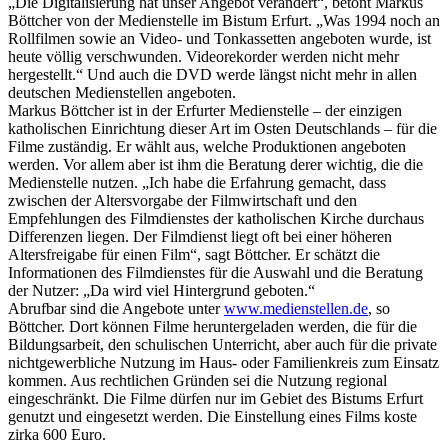
„Die Digitalisierung hat unser Angebot verändert“, betont Markus
Böttcher von der Medienstelle im Bistum Erfurt. „Was 1994 noch an
Rollfilmen sowie an Video- und Tonkassetten angeboten wurde, ist
heute völlig verschwunden. Videorekorder werden nicht mehr
hergestellt.“ Und auch die DVD werde längst nicht mehr in allen
deutschen Medienstellen angeboten.
Markus Böttcher ist in der Erfurter Medienstelle – der einzigen
katholischen Einrichtung dieser Art im Osten Deutschlands – für die
Filme zuständig. Er wählt aus, welche Produktionen angeboten
werden. Vor allem aber ist ihm die Beratung derer wichtig, die die
Medienstelle nutzen. „Ich habe die Erfahrung gemacht, dass
zwischen der Altersvorgabe der Filmwirtschaft und den
Empfehlungen des Filmdienstes der katholischen Kirche durchaus
Differenzen liegen. Der Filmdienst liegt oft bei einer höheren
Altersfreigabe für einen Film“, sagt Böttcher. Er schätzt die
Informationen des Filmdienstes für die Auswahl und die Beratung
der Nutzer: „Da wird viel Hintergrund geboten.“
Abrufbar sind die Angebote unter
www.medienstellen.de
, so
Böttcher. Dort können Filme heruntergeladen werden, die für die
Bildungsarbeit, den schulischen Unterricht, aber auch für die private
nichtgewerbliche Nutzung im Haus- oder Familienkreis zum Einsatz
kommen. Aus rechtlichen Gründen sei die Nutzung regional
eingeschränkt. Die Filme dürfen nur im Gebiet des Bistums Erfurt
genutzt und eingesetzt werden. Die Einstellung eines Films koste
zirka 600 Euro.