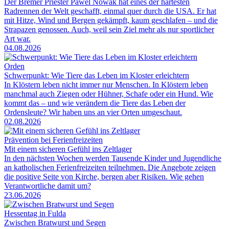
Der Bremer Priester Pawel Nowak hat eines der härtesten
Radrennen der Welt geschafft, einmal quer durch die USA. Er hat
mit Hitze, Wind und Bergen gekämpft, kaum geschlafen – und die
Strapazen genossen. Auch, weil sein Ziel mehr als nur sportlicher
Art war.
04.08.2026
Orden
Schwerpunkt: Wie Tiere das Leben im Kloster erleichtern
In Klöstern leben nicht immer nur Menschen. In Klöstern leben
manchmal auch Ziegen oder Hühner, Schafe oder ein Hund. Wie
kommt das – und wie verändern die Tiere das Leben der
Ordensleute? Wir haben uns an vier Orten umgeschaut.
02.08.2026
Prävention bei Ferienfreizeiten
Mit einem sicheren Gefühl ins Zeltlager
In den nächsten Wochen werden Tausende Kinder und Jugendliche
an katholischen Ferienfreizeiten teilnehmen. Die Angebote zeigen
die positive Seite von Kirche, bergen aber Risiken. Wie gehen
Verantwortliche damit um?
23.06.2026
Hessentag in Fulda
Zwischen Bratwurst und Segen