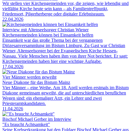
Wir stellen vier Kirchengemeinden vor, die zeigen, wie lebendig und
vielfältig Kirche heute sein kann – als Familientreffpunkt,
Friedensort, Pilgerherberge oder digitaler Erlebnisraum.
22.04.2026
Interview mit Altenseelsorger Christian Wiener
Kirchengemeinden können bei Einsamkeit helfen
Einsamkeit war das große Thema bei der vergangenen
Diözesanversammlung im Bistum Limburg. Zu Gast war Christian
Wiener, Altenseelsorger bei der Evangelischen Kirche Hessen-
Nassau. Viele Menschen haben ihm von ihrer Not berichtet. Er sagt:
Kirchengemeinden haben hier eine wichtige Aufgabe.
17.04.2026
Vier Männer werden geweiht
Neue Diakone für das Bistum Mainz
Vier Männer – eine Weihe. Am 18. April werden erstmals im Bistum
Diakone gemeinsam geweiht, die auf unterschiedlichen beruflichen
Wegen sind: ein ehemaliger Arzt, ein Lehrer und zwei
Priesteramtskandidaten.
11.04.2026
Bischof Michael Gerber im Interview
"Es braucht Achtsamkeit"
Seine Krebserkrankung hat den Fuldaer Bischof Michael Gerber aus