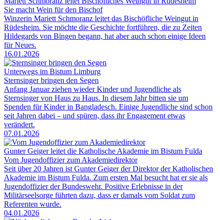
Mariett Schmoranz leitet Bischöfliches Weingut in Rüdesheim
Sie macht Wein für den Bischof
Winzerin Mariett Schmoranz leitet das Bischöfliche Weingut in
Rüdesheim. Sie möchte die Geschichte fortführen, die zu Zeiten
Hildegards von Bingen begann, hat aber auch schon einige Ideen
für Neues.
16.01.2026
Unterwegs im Bistum Limburg
Sternsinger bringen den Segen
Anfang Januar ziehen wieder Kinder und Jugendliche als
Sternsinger von Haus zu Haus. In diesem Jahr bitten sie um
Spenden für Kinder in Bangladesch. Einige Jugendliche sind schon
seit Jahren dabei – und spüren, dass ihr Engagement etwas
verändert.
07.01.2026
Gunter Geiger leitet die Katholische Akademie im Bistum Fulda
Vom Jugendoffizier zum Akademiedirektor
Seit über 20 Jahren ist Gunter Geiger der Direktor der Katholischen
Akademie im Bistum Fulda. Zum ersten Mal besucht hat er sie als
Jugendoffizier der Bundeswehr. Positive Erlebnisse in der
Militärseelsorge führten dazu, dass er damals vom Soldat zum
Referenten wurde.
04.01.2026