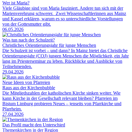
Wer ist Maria?
Viele Gläubige sind von Maria fasziniert. Andere tun sich mit der
Marienverehrung schwerer. Zwei Wissenschaftlerinnen aus Mainz
und Kassel erklären, warum es so unterschiedliche Vorstellungen
von der Gottesmutter gibt.
06.05.2026
Was tun nach der Schulzeit?
Christliches Orientierungsjahr für junge Menschen
Die Schulzeit ist vorbei – und dann? In Mainz bietet das Christliche
Orientierungsjahr (COJ) jungen Menschen die Möglichkeit, ein Jahr
lang im Priesterseminar zu leben. Rückblicke und Ausblicke von
Teilnehmenden.
29.04.2026
Neue Ideen von Pfarreien
Raus aus der Kirchenbubble
Die Mitgliedszahlen der katholischen Kirche sinken weiter. Wie
kann Kirche in der Gesellschaft relevant bleiben? Pfarreien im
Bistum Limburg probieren Neues – jenseits von Pfarrkirche und
Pfarrheim.
27.04.2026
Das Profil macht den Unterschied
Themenkirchen in der Region