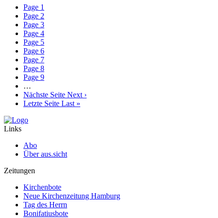
Page
1
Page
2
Page
3
Page
4
Page
5
Page
6
Page
7
Page
8
Page
9
…
Nächste Seite
Next ›
Letzte Seite
Last »
Links
Abo
Über aus.sicht
Zeitungen
Kirchenbote
Neue Kirchenzeitung Hamburg
Tag des Herrn
Bonifatiusbote