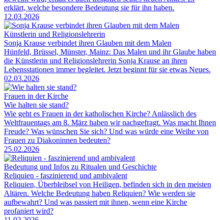
erklärt, welche besondere Bedeutung sie für ihn haben.
12.03.2026
Künstlerin und Religionslehrerin
Sonja Krause verbindet ihren Glauben mit dem Malen
Hünfeld, Brüssel, Münster, Mainz: Das Malen und ihr Glaube haben
die Künstlerin und Religionslehrerin Sonja Krause an ihren
Lebensstationen immer begleitet. Jetzt beginnt für sie etwas Neues.
02.03.2026
Frauen in der Kirche
Wie halten sie stand?
Wie geht es Frauen in der katholischen Kirche? Anlässlich des
Weltfrauentags am 8. März haben wir nachgefragt. Was macht Ihnen
Freude? Was wünschen Sie sich? Und was würde eine Weihe von
Frauen zu Diakoninnen bedeuten?
25.02.2026
Bedeutung und Infos zu Ritualen und Geschichte
Reliquien - faszinierend und ambivalent
Reliquien, Überbleibsel von Heiligen, befinden sich in den meisten
Altären. Welche Bedeutung haben Reliquien? Wie werden sie
aufbewahrt? Und was passiert mit ihnen, wenn eine Kirche
profaniert wird?
11.02.2026