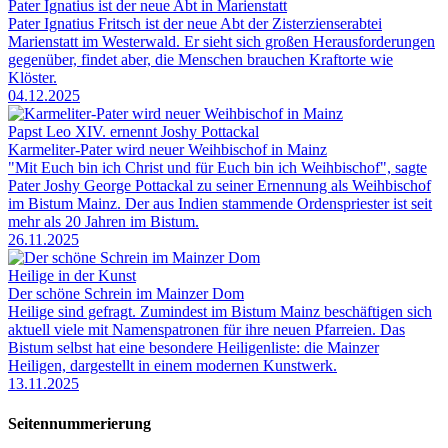
Pater Ignatius ist der neue Abt in Marienstatt
Pater Ignatius Fritsch ist der neue Abt der Zisterzienserabtei
Marienstatt im Westerwald. Er sieht sich großen Herausforderungen
gegenüber, findet aber, die Menschen brauchen Kraftorte wie
Klöster.
04.12.2025
Papst Leo XIV. ernennt Joshy Pottackal
Karmeliter-Pater wird neuer Weihbischof in Mainz
"Mit Euch bin ich Christ und für Euch bin ich Weihbischof", sagte
Pater Joshy George Pottackal zu seiner Ernennung als Weihbischof
im Bistum Mainz. Der aus Indien stammende Ordenspriester ist seit
mehr als 20 Jahren im Bistum.
26.11.2025
Heilige in der Kunst
Der schöne Schrein im Mainzer Dom
Heilige sind gefragt. Zumindest im Bistum Mainz beschäftigen sich
aktuell viele mit Namenspatronen für ihre neuen Pfarreien. Das
Bistum selbst hat eine besondere Heiligenliste: die Mainzer
Heiligen, dargestellt in einem modernen Kunstwerk.
13.11.2025
Seitennummerierung