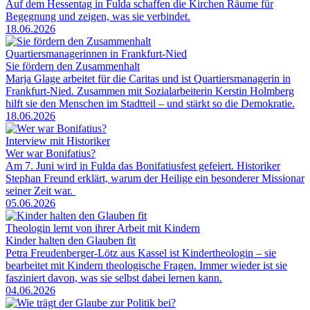
Auf dem Hessentag in Fulda schaffen die Kirchen Räume für
Begegnung und zeigen, was sie verbindet.
18.06.2026
Quartiersmanagerinnen in Frankfurt-Nied
Sie fördern den Zusammenhalt
Marja Glage arbeitet für die Caritas und ist Quartiersmanagerin in
Frankfurt-Nied. Zusammen mit Sozialarbeiterin Kerstin Holmberg
hilft sie den Menschen im Stadtteil – und stärkt so die Demokratie.
18.06.2026
Interview mit Historiker
Wer war Bonifatius?
Am 7. Juni wird in Fulda das Bonifatiusfest gefeiert. Historiker
Stephan Freund erklärt, warum der Heilige ein besonderer Missionar
seiner Zeit war.
05.06.2026
Theologin lernt von ihrer Arbeit mit Kindern
Kinder halten den Glauben fit
Petra Freudenberger-Lötz aus Kassel ist Kindertheologin – sie
bearbeitet mit Kindern theologische Fragen. Immer wieder ist sie
fasziniert davon, was sie selbst dabei lernen kann.
04.06.2026