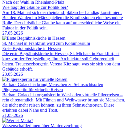
Nach der Wahl in Rheinland-Pfalz
Wie trägt der Glaube zur Politik bei?
Am 18. Mai hat sich der rheinland-pfälzische Landtag konstituiert.
Bei den Wahlen im März spielten die Konfessionen eine besondere
Rolle. Der christliche Glaube kann auf unterschiedliche Weise ein
Faktor in der Politik sein.
27.05.2026
St. Michael in Frankfurt wird zum Kolumbarium
Erste Begräbniskirche in Hessen
Die erste Begräbniskirche in Hessen, St. Michael in Frankfurt, ist
kurz vor der Fertigstellung. Ihre Architektur soll Geborgenheit
bieten. Trauerseelsorgerin Verena Kitz sagt, was sie sich von dem
Gebäude erhofft.
23.05.2026
Barbara Colacchia bringt Menschen zu Sehnsuchtsorten
Pilgerexpertin für virtuelle Reisen
Barbara Colacchia organisiert in Wiesbaden virtuelle Pilgerreisen –
rein ehrenamtlich. Mit Filmen und Weihwasser bringt sie Menschen,
die nicht mehr reisen können, zu ihren Sehnsuchtsorten. Diese
erfahren dabei Nähe und Trost.
21.05.2026
Wissenschaftlerinnen über Marienverehrung