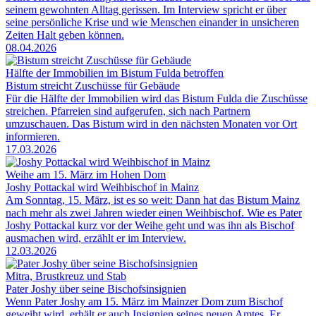
seinem gewohnten Alltag gerissen. Im Interview spricht er über
seine persönliche Krise und wie Menschen einander in unsicheren
Zeiten Halt geben können.
08.04.2026
Hälfte der Immobilien im Bistum Fulda betroffen
Bistum streicht Zuschüsse für Gebäude
Für die Hälfte der Immobilien wird das Bistum Fulda die Zuschüsse
streichen. Pfarreien sind aufgerufen, sich nach Partnern
umzuschauen. Das Bistum wird in den nächsten Monaten vor Ort
informieren.
17.03.2026
Weihe am 15. März im Hohen Dom
Joshy Pottackal wird Weihbischof in Mainz
Am Sonntag, 15. März, ist es so weit: Dann hat das Bistum Mainz
nach mehr als zwei Jahren wieder einen Weihbischof. Wie es Pater
Joshy Pottackal kurz vor der Weihe geht und was ihn als Bischof
ausmachen wird, erzählt er im Interview.
12.03.2026
Mitra, Brustkreuz und Stab
Pater Joshy über seine Bischofsinsignien
Wenn Pater Joshy am 15. März im Mainzer Dom zum Bischof
geweiht wird, erhält er auch Insignien seines neuen Amtes. Er