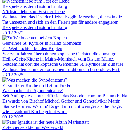
Beispiele aus dem Bistum Limburg
Nächstenliebe zum Fest der Liebe
Weihnachten, das Fest der Liebe. Es gibt Menschen, die es in die
Tat umsetzen und sich an den Feiertagen für andere engagieren.
Beispiele aus dem Bistum Limburg.
25.12.2025
Gemeinde St. Kyrillos in Mainz-Mombach
Zu Weihnachten bei den Kopten
Vor zehn Jahren übernahmen koptische Christen die damalige
Heilig-Geist-Kirche in Mainz-Mombach vom Bistum Mainz.
Seitdem hat dort die koptische Gemeinde St. Kyrillos ihr Zuhause.
Weihnachten ist in der koptischen Tradition ein besonderes Fest.
23.12.2025
Zukunft der Kirche im Bistum Fulda
Was machen die Synodenteams?
Seit Anfang des Jahres trifft sich das Synodenteam im Bistum Fulda.
Es wurde von Bischof Michael Gerber und Generalvikar Martin
Stanke berufen. Warum? Es geht um nicht weniger als die Frage,
wie in Zukunft Kirche gelebt wird.
09.12.2025
Zisterzienserabtei im Westerwald