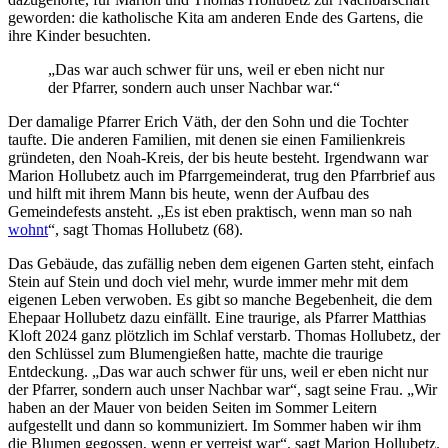
geworden: die katholische Kita am anderen Ende des Gartens, die
ihre Kinder besuchten.
„Das war auch schwer für uns, weil er eben nicht nur
der Pfarrer, sondern auch unser Nachbar war.“
Der damalige Pfarrer Erich Väth, der den Sohn und die Tochter
taufte. Die anderen Familien, mit denen sie einen Familienkreis
gründeten, den Noah-Kreis, der bis heute besteht. Irgendwann war
Marion Hollubetz auch im Pfarrgemeinderat, trug den Pfarrbrief aus
und hilft mit ihrem Mann bis heute, wenn der Aufbau des
Gemeindefests ansteht. „Es ist eben praktisch, wenn man so nah
wohnt
“, sagt Thomas Hollubetz (68).
Das Gebäude, das zufällig neben dem eigenen Garten steht, einfach
Stein auf Stein und doch viel mehr, wurde immer mehr mit dem
eigenen Leben verwoben. Es gibt so manche Begebenheit, die dem
Ehepaar Hollubetz dazu einfällt. Eine traurige, als Pfarrer Matthias
Kloft 2024 ganz plötzlich im Schlaf verstarb. Thomas Hollubetz, der
den Schlüssel zum Blumengießen hatte, machte die traurige
Entdeckung. „Das war auch schwer für uns, weil er eben nicht nur
der Pfarrer, sondern auch unser Nachbar war“, sagt seine Frau. „Wir
haben an der Mauer von beiden Seiten im Sommer Leitern
aufgestellt und dann so kommuniziert. Im Sommer haben wir ihm
die Blumen gegossen, wenn er verreist war“, sagt Marion Hollubetz.