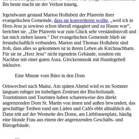
Bis heute macht sie der Verlust traurig.
Irgendwann gestand Marion Hollubetz der Pfarrerin ihrer
evangelischen Gemeinde,
dass sie konvertieren wollte
, „weil ich in
Herz-Jesu ja sowieso schon überall engagiert und zu Hause war“,
berichtet sie. „Die Pfarrerin war zum Glück sehr verständnisvoll und
hat mich ziehen lassen.“ Der evangelischen Gemeinde blieb sie
freundschaftlich verbunden. Marion und Thomas Hollubetz sind
froh, dass alles so gekommen ist in ihrem Leben als Kirchnachbarn.
Für sie ist „Herz Jesu“ nicht irgendein Gebäude, sondern ein
Nachbar mit einer guten Aura. Glockenmusik mit Hundegebell
inklusive.
Eine Minute vom Büro in den Dom
Ortswechsel nach Mainz. Am späten Abend wird es im Sommer
langsam ruhiger im trubeligen Zentrum der Bischofsstadt.
Touristinnen und Touristen haben scharenweise den direkt
angrenzenden Dom St. Martin von innen und außen bewundert, das
geschäftige Treiben rund um Läden und Cafés ebbt allmählich ab.
Dann tritt auf der Westseite des Doms, am Liebfrauenplatz, häufig
eine blonde Frau aus einem der angrenzenden Geschäfts- und
Bürogebäude.