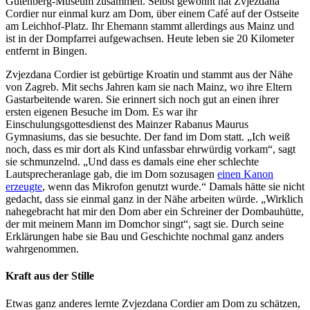
Gutenberg-Museum zusammen. Selbst gewohnt hat Zvjezdana
Cordier nur einmal kurz am Dom, über einem Café auf der Ostseite
am Leichhof-Platz. Ihr Ehemann stammt allerdings aus Mainz und
ist in der Dompfarrei aufgewachsen. Heute leben sie 20 Kilometer
entfernt in Bingen.
Zvjezdana Cordier ist gebürtige Kroatin und stammt aus der Nähe
von Zagreb. Mit sechs Jahren kam sie nach Mainz, wo ihre Eltern
Gastarbeitende waren. Sie erinnert sich noch gut an einen ihrer
ersten eigenen Besuche im Dom. Es war ihr
Einschulungsgottesdienst des Mainzer Rabanus Maurus
Gymnasiums, das sie besuchte. Der fand im Dom statt. „Ich weiß
noch, dass es mir dort als Kind unfassbar ehrwürdig vorkam“, sagt
sie schmunzelnd. „Und dass es damals eine eher schlechte
Lautsprecheranlage gab, die im Dom sozusagen
einen Kanon
erzeugte
, wenn das Mikrofon genutzt wurde.“ Damals hätte sie nicht
gedacht, dass sie einmal ganz in der Nähe arbeiten würde. „Wirklich
nahegebracht hat mir den Dom aber ein Schreiner der Dombauhütte,
der mit meinem Mann im Domchor singt“, sagt sie. Durch seine
Erklärungen habe sie Bau und Geschichte nochmal ganz anders
wahrgenommen.
Kraft aus der Stille
Etwas ganz anderes lernte Zvjezdana Cordier am Dom zu schätzen,