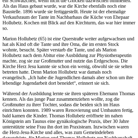
ein Schwätzchen, wenn nicht die Glocken dazwischen bimmelten.
Als das Haus gebaut wurde, war die Kirche ebenfalls noch eine
Baustelle. 1896 wurde sie fertiggestellt. Heute ist der ehemalige
Verkaufsraum der Tante im Nachbarhaus die Küche von Ehepaar
Hollubetz. Kochen mit Blick auf den Kirchturm, das war hier immer
so.
Marion Hollubetz (65) ist eine Querstraße weiter aufgewachsen und
hat als Kind oft die Tante und ihre Oma, die im ersten Stock
wohnte, besucht. Später verstarb die Tante, und als Marion
Hollubetz nach dem Abitur eine Ausbildung zur Physiotherapeutin
machte, zog sie zur Großmutter und nutzte das Erdgeschoss. Die
Kirche Herz Jesu kannte sie schon ein wenig, obwohl sie sie selten
betreten hatte. Denn Marion Hollubetz war damals noch
evangelisch. „Ich habe die Jugendlichen damals aber schon um ihre
lebendige Jugendarbeit dort beneidet“, erinnert sie sich.
Während der Ausbildung lernte sie ihren späteren Ehemann Thomas
kennen. Als das junge Paar zusammenziehen wollte, zog die
Großmutter zu ihrer Tochter, sodass die beiden sich im Haus
einrichten konnten. 1989 waren Renovierung und Umbauten fertig,
bald kamen die Kinder. Thomas Hollubetz eröffnete im nahen
Königstein am Taunus eine gynäkologische Praxis, über 30 Jahre
unterstützte seine Frau ihn dort im Praxisteam. Inzwischen waren
die Herz-Jesu-Kirche und alles, was zum Gemeindeleben
dazugehörte, für Marion und Thomas Hollubetz zur Nachbarschaft