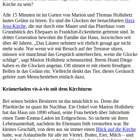
Kirche zu sein?
Alle 15 Minuten ist im Garten von Marion und Thomas Hollubetz
lautes Geläut zu hören. Es sind die Glocken der benachbarten
Herz
Jesu-Kirche
, die nur durch eine Mauer und das Pfarrhaus vom
Grundstück des Ehepaars in Frankfurt-Eckenheim getrennt sind. In
dritter Generation bewohnt die Familie das Haus, inzwischen seit
über 40 Jahren. „Das Läuten nehmen wir ehrlich gesagt gar nicht
mehr wahr. Nur wenn wir mit Besuch auf der Terrasse sitzen,
müssen wir manchmal das Gespräch unterbrechen, wenn die Glocke
schlägt“, sagt Marion Hollubetz schmunzelnd. Ihrem Hund Diego
haben es die Glocken angetan. Oft stimmt er mit einem freudigen
Bellen in das Geläut ein. Vielleicht denkt das Tier, dieses Geräusch
gehöre zum Menschenleben einfach dazu.
Krämerladen vis-à-vis mit dem Kirchturm
Bei seinen beiden Besitzern ist das tatsächlich so. Denn die
Pfarrkirche ist quasi ihr Nachbar. Ein Onkel von Marion Hollubetz
hat das Haus um 1890 erbaut, seine Frau betrieb über Jahrzehnte
einen Tante-Emma-Laden im Erdgeschoss. So sicherte sie ihren
Lebensunterhalt, nachdem ihr Ehemann früh verstorben war. Ihr
kleines Geschäft, von dem aus sie immer einen
Blick auf die Kirche
hatte, war Anlaufstelle für alle im Viertel. Butter, Eier, Milch – und