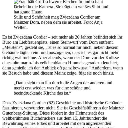
Stille und Schönheit mag Zvjezdana Cordier am
Mainzer Dom, neben dem sie arbeitet. Foto: Anja
Welfen.
Es ist Zvjezdana Cordier – seit mehr als 20 Jahren befindet sich ihr
Büro am Liebfrauenplatz, einen Steinwurf vom Dom entfernt.
„Meistens“, gesteht sie, „ist es so normal für mich, neben diesem
Gebäude täglich ein- und auszugehen, dass ich es gar nicht mehr
richtig wahrnehme. Aber abends, wenn der Dom vor der Kulisse
eines ultramarin- bis veilchenblauen Himmels geradezu leuchtet,
dann genieße ich den Anblick oft ganz bewusst.“ Außerdem, wenn
sie Besuch habe und diesem Mainz zeige, fügt sie noch hinzu.
„Dann sieht man ihn durch die Augen der anderen und
merkt erst wieder, was für eine schöne und
beeindruckende Kirche das ist.“
Dass Zvjezdana Cordier (62) Geschichte und historische Gebäude
faszinieren, verwundert nicht. Sie ist Geschäftsführerin der Mainzer
Gutenberg-Stiftung. Diese fördert in der Heimatstadt des
weltberühmten Buchdruckers aus dem 15. Jahrhundert die
Bewahrung seines Erbes und arbeitet mit dem angrenzenden