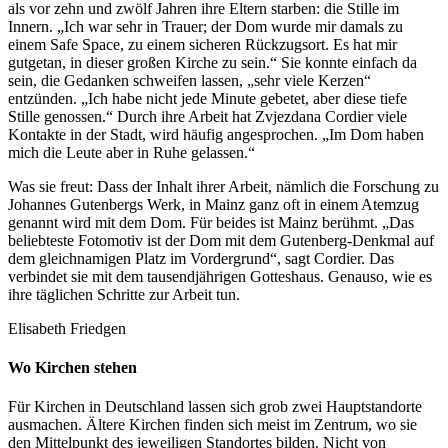
als vor zehn und zwölf Jahren ihre Eltern starben: die Stille im
Innern. „Ich war sehr in Trauer; der Dom wurde mir damals zu
einem Safe Space, zu einem sicheren Rückzugsort. Es hat mir
gutgetan, in dieser großen Kirche zu sein.“ Sie konnte einfach da
sein, die Gedanken schweifen lassen, „sehr viele Kerzen“
entzünden. „Ich habe nicht jede Minute gebetet, aber diese tiefe
Stille genossen.“ Durch ihre Arbeit hat Zvjezdana Cordier viele
Kontakte in der Stadt, wird häufig angesprochen. „Im Dom haben
mich die Leute aber in Ruhe gelassen.“
Was sie freut: Dass der Inhalt ihrer Arbeit, nämlich die Forschung zu
Johannes Gutenbergs Werk, in Mainz ganz oft in einem Atemzug
genannt wird mit dem Dom. Für beides ist Mainz berühmt. „Das
beliebteste Fotomotiv ist der Dom mit dem Gutenberg-Denkmal auf
dem gleichnamigen Platz im Vordergrund“, sagt Cordier. Das
verbindet sie mit dem tausendjährigen Gotteshaus. Genauso, wie es
ihre täglichen Schritte zur Arbeit tun.
Elisabeth Friedgen
Wo Kirchen stehen
Für Kirchen in Deutschland lassen sich grob zwei Hauptstandorte
ausmachen. Ältere Kirchen finden sich meist im Zentrum, wo sie
den Mittelpunkt des jeweiligen Standortes bilden. Nicht von