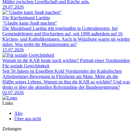
Mittler zwischen Gesellschaft und Kirche sein.
29.07.2026
Die Kirchenband Laetitia
"Glaube kann Spaß machen"
Die Musikband Laetitia tritt regelmäßig in Gottesdiensten, bei
Gemeindefesten und Hochzeiten auf, seit 1998 außerdem auf 16
Kirchen- und Katholikentagen. Auch in Würzburg waren sie wieder
dabei. Was treibt die Musizierenden an?
15.07.2026
Warum ist die KAB heute noch wichtig? Portrait eines Vorsitzenden
Für soziale Gerechtigkeit
Seit 50 Jahren ist Engelbert Kohl Vorsitzender der Katholischen
Arbeitnehmer-Bewegung in Flörsheim am Main. Mehr als die
Hälfte seines Lebens. Warum ist ihm die KAB so wichtig? Und was
denkt er über die aktuellen Reformpläne der Bundesregierung?
02.07.2026
Links
Abo
Über aus.sicht
Zeitungen