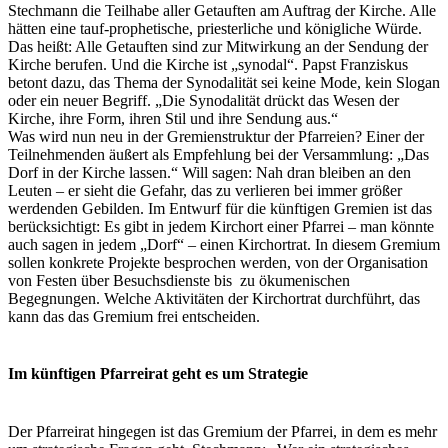
Stechmann die Teilhabe aller Getauften am Auftrag der Kirche. Alle
hätten eine tauf-prophetische, priesterliche und königliche Würde.
Das heißt: Alle Getauften sind zur Mitwirkung an der Sendung der
Kirche berufen. Und die Kirche ist „synodal“. Papst Franziskus
betont dazu, das Thema der Synodalität sei keine Mode, kein Slogan
oder ein neuer Begriff. „Die Synodalität drückt das Wesen der
Kirche, ihre Form, ihren Stil und ihre Sendung aus.“
Was wird nun neu in der Gremienstruktur der Pfarreien? Einer der
Teilnehmenden äußert als Empfehlung bei der Versammlung: „Das
Dorf in der Kirche lassen.“ Will sagen: Nah dran bleiben an den
Leuten – er sieht die Gefahr, das zu verlieren bei immer größer
werdenden Gebilden. Im Entwurf für die künftigen Gremien ist das
berücksichtigt: Es gibt in jedem Kirchort einer Pfarrei – man könnte
auch sagen in jedem „Dorf“ – einen Kirchortrat. In diesem Gremium
sollen konkrete Projekte besprochen werden, von der Organisation
von Festen über Besuchsdienste bis zu ökumenischen
Begegnungen. Welche Aktivitäten der Kirchortrat durchführt, das
kann das das Gremium frei entscheiden.
Im künftigen Pfarreirat geht es um Strategie
Der Pfarreirat hingegen ist das Gremium der Pfarrei, in dem es mehr