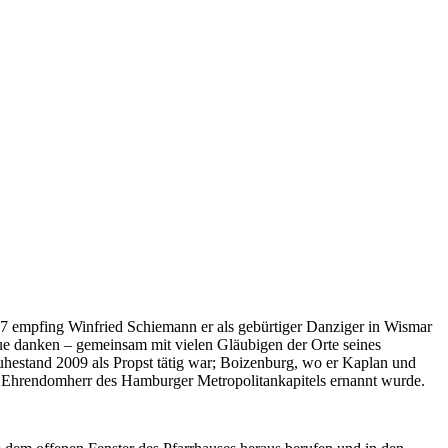
67 empfing Winfried Schiemann er als gebürtiger Danziger in Wismar
eue danken – gemeinsam mit vielen Gläubigen der Orte seines
Ruhestand 2009 als Propst tätig war; Boizenburg, wo er Kaplan und
m Ehrendomherr des Hamburger Metropolitankapitels ernannt wurde.