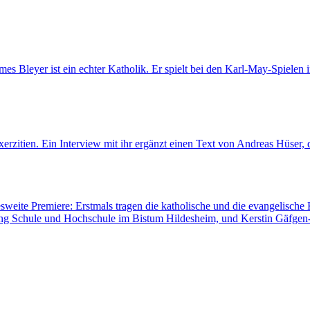
es Bleyer ist ein echter Katholik. Er spielt bei den Karl-May-Spielen 
rzitien. Ein Interview mit ihr ergänzt einen Text von Andreas Hüser, d
sweite Premiere: Erstmals tragen die katholische und die evangelisch
lung Schule und Hochschule im Bistum Hildesheim, und Kerstin Gäfgen-T