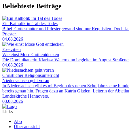
Beliebteste Beiträge
Ein Katholik im Tal des Todes
Bibel, Gottesmutter und Priestergewand sind nur Requisiten. Doch Jam
Priester.
04.08.2026
Exerzitien
Wie einst Mose Gott entdecken
Die Dominikanerin Klarissa Watermann begleitet im August Straßenexe
04.08.2026
Christlicher Religionsunterricht
Niedersachsen geht voran
In Niedersachsen gibt es mi Beginn des neuen Schuljahres eine bunde
bereits genau hin. Fragen dazu an Katrin Gladen, Leiterin der Abtei
Landeskirche Hannovers.
03.08.2026
Links
Abo
Über aus.sicht