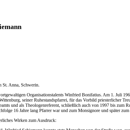
hiemann
n St. Anna, Schwerin.
tgewaltigen Organisationstalents Winfried Bonifatius. Am 1. Juli 19
ttenburg, seiner Ruhestandspfarrei, für das Vorbild priesterlicher Tr
rgeamts und als Theologenreferent, schließlich auch von 1997 bis zum 
chfolge 16 Jahre lang Pfarrer war und zum Monsignore und später zu
terliches Wirken zum Ausdruck: