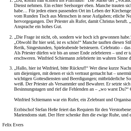
„Du, komm mal schnell ins Pfarrhaus!“ Die Stärke der „Vocati
Dienst nehmen. Ein echter Seelsorger eben. Manche trauten sich
habe… Für jeden einen passenden Ort im Leben der Kirchengemei
vom Runden Tisch aus Menschen in neue Aufgaben; etliche Neub
hervorgegangen. Der Priester als Rufer, damit Christus beruft. 
Ansprache ein hohes Gut.
„Die Frage ist nicht, ob, sondern wie hoch ich gewonnen habe
„Obwohl Ihr hier seid, ist es schön!“ Manche tauften diesen St
Rerik, Singestunden, Spieleabende beisteuern. Celebratio – das 
Als Priester dürfen wir bis an unser Ende zelebrieren – und er
erschweren. Winfried Schiemann zelebrierte im wahren Sinne d
„Hallo, hier ist Winfried, bitte Rückruf!“ Wer diese kurze Nac
um diejenigen, mit denen er sich vertraut gemacht hat – unerm
wichtigen Gottesdiensten und Beerdigungen; mitbrüderliche So
weiß. Der Priester als Versammler und Bewahrer. Er setzte sich
Besinnungstagen und rief die Fehlenden an – „wo warst Du?“ C
Winfried Schiemann war ein Rufer, ein Zelebrant und Organisa
Erzbischof Stefan Heße feiert das Requiem für den Verstorbene
Mariendoms statt. Der Herr schenke ihm die ewige Ruhe, und ew
Felix Evers