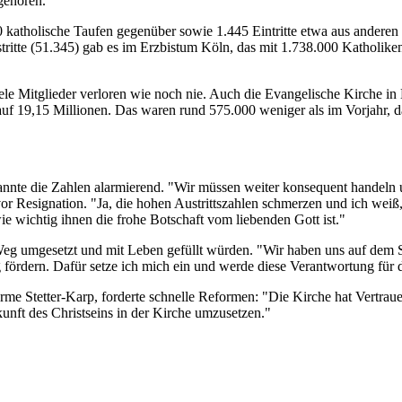
gehören.
 katholische Taufen gegenüber sowie 1.445 Eintritte etwa aus andere
stritte (51.345) gab es im Erzbistum Köln, das mit 1.738.000 Katholi
viele Mitglieder verloren wie noch nie. Auch die Evangelische Kirc
uf 19,15 Millionen. Das waren rund 575.000 weniger als im Vorjahr, d
nnte die Zahlen alarmierend. "Wir müssen weiter konsequent handeln u
vor Resignation. "Ja, die hohen Austrittszahlen schmerzen und ich weiß
ie wichtig ihnen die frohe Botschaft vom liebenden Gott ist."
 Weg umgesetzt und mit Leben gefüllt würden. "Wir haben uns auf dem
fördern. Dafür setze ich mich ein und werde diese Verantwortung für
rme Stetter-Karp, forderte schnelle Reformen: "Die Kirche hat Vertraue
kunft des Christseins in der Kirche umzusetzen."