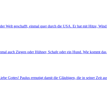
der Welt geschafft, einmal quer durch die USA. Er hat mit Hitze, Win
chmal auch Ziegen oder Hühner, Schafe oder ein Hund. Wie kommt das 
ebe Gottes! Paulus ermutigt damit die Gläubigen, die in seiner Zeit a