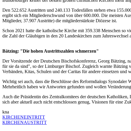
Bundesbürger keiner der beiden großen christlichen Kirchen mehr an
Den 522.652 Austritten und 240.133 Todesfällen stehen etwa 155.000
ergibt sich ein Mitgliederschwund von über 600.000. Die meisten Au
Mitglieder, 37.907 Austritte) die mitgliederstärkste Diözese ist.
Schon 2021 hatte die katholische Kirche mit 359.338 Menschen so 
die Zahl der Gläubigen in den 20 Landeskirchen zum Jahreswechsel a
Bätzing: "Die hohen Austrittszahlen schmerzen"
Der Vorsitzende der Deutschen Bischofskonferenz, Georg Bätzing, na
für sie da sind", so der Limburger Bischof. Zugleich warnte Bätzing 
Verbänden, Kitas, Schulen und der Caritas für andere einsetzen und w
Wichtig sei auch, dass die Beschlüsse des Reformdialogs Synodaler
Mehrheitlich haben wir Antworten gefunden und wollen Veränderung 
Auch die Präsidentin des Zentralkomitees der deutschen Katholiken, I
sich aber aktuell auch nicht entschlossen genug, Visionen für eine Zu
kna
KIRCHENEINTRITT
KIRCHENAUSTRITT