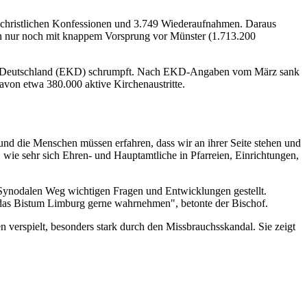
n christlichen Konfessionen und 3.749 Wiederaufnahmen. Daraus
ken nur noch mit knappem Vorsprung vor Münster (1.713.200
he in Deutschland (EKD) schrumpft. Nach EKD-Angaben vom März sank
avon etwa 380.000 aktive Kirchenaustritte.
nd die Menschen müssen erfahren, dass wir an ihrer Seite stehen und
, wie sehr sich Ehren- und Hauptamtliche in Pfarreien, Einrichtungen,
 Synodalen Weg wichtigen Fragen und Entwicklungen gestellt.
 das Bistum Limburg gerne wahrnehmen", betonte der Bischof.
n verspielt, besonders stark durch den Missbrauchsskandal. Sie zeigt