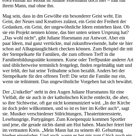
etwa einmal im Monat ist Juliane Huesmann doch hier – mal mit
ihrem Mann, mal ohne ihn.
Mag sein, dass in dm Gewölbe ein besonderer Geist weht. Ein
Geist, der Neues und Kreatives zulässt, ein Geist der Freiheit der
Gedanken, ein Geist, der ungewöhnliche Ideen entstehen lässt. Ob
sie ein Projekt nennen könne, das hier unten seinen Ursprung hat?
„Das wohl nicht“, gibt Juliane Huesmann zur Antwort. Aber ein
paar Ideen, mal ganz verrückte, mal zukunftsweisende, habe sie hier
schon auf Alltagstauglichkeit checken können. Zum Beispiel die mit
der Stempelkarte für Familien, die zum offenen Treff in die
Familienbildungsstätte kommen. Kurse oder Treffpunkte anderer Art
sind üblicherweise terminlich festgelegt, finden regelmäßig statt und
wer fehlt, der hat seine Teilnahme schon bezahlt. Anders bei der
Stempelkarte für den offenen Treff: Die setzt die Familie nur ein,
wenn sie teilnimmt. Das ungewöhnliche Vorgehen hat sich bewährt.
Der „Unikeller“ steht in den Augen Juliane Huesmanns für eine
Vielfalt, die sie auch in der katholischen Kirche entdeckt, die aber,
so ihre Sichtweise, oft gar nicht kommuniziert wird. „In der Kirche
ist doch jeder willkommen, und so ist es hier im Keller auch“, sagt
sie. Musiker verschiedener Stilrichtungen, Theaterinteressierte,
Lesehungrige, Partygänger. Zum Kneipenquiz kommen Sportler
und jene, die gerade nichts damit am Hut haben. Mancher feiert hier
im vertrauten Kreis. „Mein Mann hat zu seinem 40. Geburtstag
hierher eingeladen. Und auch, wenn es bei mir zum Glück noch ein