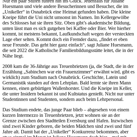
Nur ein paar Stufen führen hin ins Glück. Jedenfalls für Juliane
Huesmann und viele andere Besucherinnen und Besucher, die im
„Unikeller“ in Osnabrück eine Heimat gefunden haben. Die kleine
Kneipe führt die Uni nicht umsonst im Namen. Im Kellergewölbe
des Schlosses hat sie ihren Sitz. Oben gibt’s akademische Bildung,
unten lässt man es sich gutgehen bei Kaffee oder Bier. Wer hierher
kommt, ist meistens bekannt, Laufkundschaft wegen der versteckten
Lage eher selten. Kommt doch ein Fremder dazu, „findet er eben
neue Freunde. Das geht hier ganz einfach“, sagt Juliane Huesmann,
die seit 2022 die Katholische Familienbildungsstätte leitet, die in der
Nähe liegt.
2008 kam die 36-Jährige aus Treuenbrietzen (ja, die Stadt, die in der
Erzählung „Sabinchen war ein Frauenzimmer“ erwähnt wird, gibt es
wirklich) zum Studium nach Osnabrück. Geschichte, Latein und
Germanistik standen auf dem Lehrplan. Bald lernte sie ihren Mann
kennen, einen gebürtigen Wallenhorster. Und die Kneipe im Keller,
die unter Insidern bekannt ist und Kultstatus genießt. Nicht nur unter
Studentinnen und Studenten, sondern auch beim Lehrpersonal.
Das Studium endete, das junge Paar blieb – abgesehen von einem
kurzen Intermezzo in Treuenbrietzen, jetzt wohnen sie an der
Grenze zwischen den Stadtteilen Eversburg und Hafen. Inzwischen
sind zwei Kinder geboren, die beiden Mädchen sind zwei und fünf
Jahre alt. Damit hat der „Unikeller“ Konkurrenz bekommen, aber