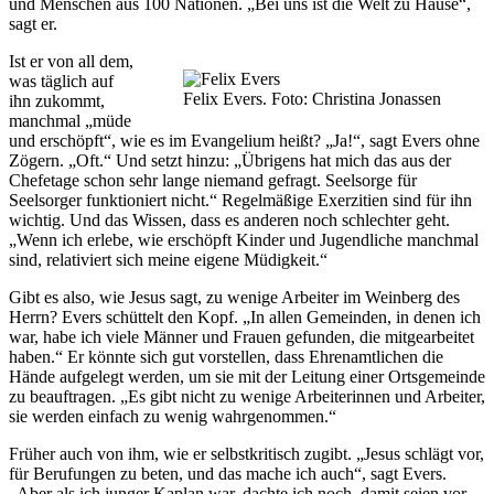
und Menschen aus 100 Nationen. „Bei uns ist die Welt zu Hause“,
sagt er.
Ist er von all dem,
was täglich auf
Felix Evers. Foto: Christina Jonassen
ihn zukommt,
manchmal „müde
und erschöpft“, wie es im Evangelium heißt? „Ja!“, sagt Evers ohne
Zögern. „Oft.“ Und setzt hinzu: „Übrigens hat mich das aus der
Chefetage schon sehr lange niemand gefragt. Seelsorge für
Seelsorger funktioniert nicht.“ Regelmäßige Exerzitien sind für ihn
wichtig. Und das Wissen, dass es anderen noch schlechter geht.
„Wenn ich erlebe, wie erschöpft Kinder und Jugendliche manchmal
sind, relativiert sich meine eigene Müdigkeit.“
Gibt es also, wie Jesus sagt, zu wenige Arbeiter im Weinberg des
Herrn? Evers schüttelt den Kopf. „In allen Gemeinden, in denen ich
war, habe ich viele Männer und Frauen gefunden, die mitgearbeitet
haben.“ Er könnte sich gut vorstellen, dass Ehrenamtlichen die
Hände aufgelegt werden, um sie mit der Leitung einer Ortsgemeinde
zu beauftragen. „Es gibt nicht zu wenige Arbeiterinnen und Arbeiter,
sie werden einfach zu wenig wahrgenommen.“
Früher auch von ihm, wie er selbstkritisch zugibt. „Jesus schlägt vor,
für Berufungen zu beten, und das mache ich auch“, sagt Evers.
„Aber als ich junger Kaplan war, dachte ich noch, damit seien vor