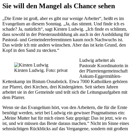
Sie will den Mangel als Chance sehen
„Die Ernte ist groß, aber es gibt nur wenige Arbeiter“, heißt es im
Evangelium an diesem Sonntag. „Ja, das stimmt. Und finde ich es
schade? Ja, natürlich“, sagt Kirsten Ludwig. „Ich finde es schlimm,
dass sowohl in der Priesterausbildung als auch in der Ausbildung für
Pastoral- und Gemeindereferentinnen kaum noch Nachwuchs ist.
Das würde ich mir anders wünschen. Aber das ist kein Grund, den
Kopf in den Sand zu stecken.“
Ludwig arbeitet als
Pastorale Koordinatorin in
Kirsten Ludwig. Foto: privat
der Pfarreiengemeinschaft
Ankum-Eggermühlen-
Kettenkamp im Bistum Osnabrück. Etwa 7000 Katholiken gehören
zur Pfarrei, drei Kirchen, drei Kindergärten. Seit sieben Jahren
arbeitet sie in der Gemeinde und teilt sich die Leitungsaufgaben mit
dem Pfarrer.
Wenn sie das Evangelium hört, von den Arbeitern, die für die Ernte
benötigt werden, setzt bei Ludwig ein gewisser Pragmatismus ein:
„Meine Mutter hat für mich einen Satz geprägt: Das ist jetzt, wie es
ist, und wir müssen das Beste daraus machen.“ Nicht im Sinne eines
sehnsüchtigen Rückblicks auf das Vergangene, sondern mit großem