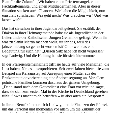
Elan für die Zukunft. „Wir haben einen Priestermangel, einen
Fachkräftemangel und einen Mitgliedermangel. Aber in dieser
Situation stecken auch Chancen. Wir haben die Möglichkeit, nun
ernsthaft zu schauen: Was geht noch? Was brauchen wir? Und was
lassen wir?“
Das hat sie schon in ihrer Jugendarbeit gelernt. Sie erzählt, der
Diakon in ihrer Heimatgemeinde habe sie als Jugendliche in der
Leiterrunde der Katholischen Jungen Gemeinde gefragt: Wenn ihr
was zu Sankt Martin machen wollt, tut ihr das, weil das
jahrzehntelang so gemacht worden ist? Oder weil das eine
Bedeutung für euch hat? „Diesen Satz habe ich nicht vergessen“,
sagt Ludwig. Und die Haltung hat sie für sich übernommen.
In der Pfarreiengemeinschaft trifft sie heute auf viele Menschen, die
Lust haben, Neues auszuprobieren. Seit zwei Jahren bieten sie zum
Beispiel am Karsamstag auf Anregung einer Mutter aus der
Erstkommunionvorbereitung eine Speisensegnung an. Vor allem
polnische Familien kommen dazu aus der ganzen Umgebung.
„Dann stand nach dem Gottesdienst eine Frau vor mir und sagte,
dass sie sich zum ersten Mal in der Kirche in Deutschland gesehen
fühlt. Sowas macht mich betroffen – ist aber auch ein Ansporn.“
In ihrem Beruf kümmert sich Ludwig um die Finanzen der Pfarrei,
um das Personal und momentan vor allem um die Zukunft der