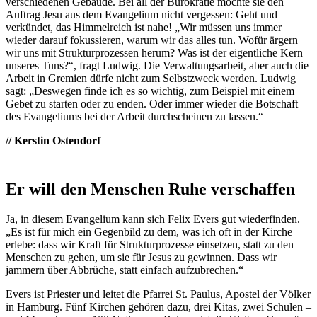
verschiedenen Gebäude. Bei all der Bürokratie möchte sie den
Auftrag Jesu aus dem Evangelium nicht vergessen: Geht und
verkündet, das Himmelreich ist nahe! „Wir müssen uns immer
wieder darauf fokussieren, warum wir das alles tun. Wofür ärgern
wir uns mit Strukturprozessen herum? Was ist der eigentliche Kern
unseres Tuns?“, fragt Ludwig. Die Verwaltungsarbeit, aber auch die
Arbeit in Gremien dürfe nicht zum Selbstzweck werden. Ludwig
sagt: „Deswegen finde ich es so wichtig, zum Beispiel mit einem
Gebet zu starten oder zu enden. Oder immer wieder die Botschaft
des Evangeliums bei der Arbeit durchscheinen zu lassen.“
// Kerstin Ostendorf
Er will den Menschen Ruhe verschaffen
Ja, in diesem Evangelium kann sich Felix Evers gut wiederfinden.
„Es ist für mich ein Gegenbild zu dem, was ich oft in der Kirche
erlebe: dass wir Kraft für Strukturprozesse einsetzen, statt zu den
Menschen zu gehen, um sie für Jesus zu gewinnen. Dass wir
jammern über Abbrüche, statt einfach aufzubrechen.“
Evers ist Priester und leitet die Pfarrei St. Paulus, Apostel der Völker
in Hamburg. Fünf Kirchen gehören dazu, drei Kitas, zwei Schulen –