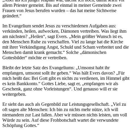
allem Priester gemeint. Bis auf einmal in meiner Gemeinde zwei
Frauen von Jesus berufen wurden – das hat meine Sichtweise
geändert.“
Im Evangelium sendet Jesus zu verschiedenen Aufgaben aus:
verkünden, heilen, aufwecken, Dämonen vertreiben. Was liegt ihm
am nächsten? „Heilen“, sagt Evers. „Mein größter Wunsch ist es,
den Menschen Ruhe zu verschaffen. Viel zu lange hat die Kirche
mit ihrer Verkündigung Angst, Schuld und Scham verbreitet und die
Menschen damit krank gemacht.“ Solche „dämonischen
Gottesbilder“ möchte er vertreiben.
Bleibt der letzte Satz des Evangeliums: „Umsonst habt ihr
empfangen, umsonst sollt ihr geben.“ Was hält Evers davon? „Für
mich heißt das: Bei Gott gibt es nichts zu verdienen, im Himmel gibt
es kein Bankkonto.“ Gottes Liebe, sagt er, „empfangen wir als
Geschenk, ganz ohne Vorleistungen“. Und genauso will er sie
weitergeben.
Er sieht das auch als Gegenbild zur Leistungsgesellschaft. „Viel zu
oft sagen alte Menschen: Ich bin zu nichts mehr nütze, ich will
niemandem zur Last fallen. Aber wir müssen nichts leisten, um voll
Würde zu sein. Auf diese Frohbotschaft wartet die verwundete
Schöpfung Gottes.“