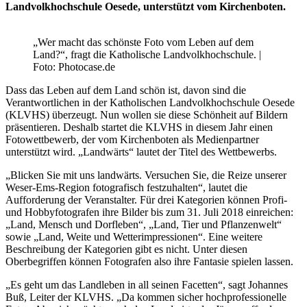
Landvolkhochschule Oesede, unterstützt vom Kirchenboten.
„Wer macht das schönste Foto vom Leben auf dem
Land?“, fragt die Katholische Landvolkhochschule. |
Foto: Photocase.de
Dass das Leben auf dem Land schön ist, davon sind die
Verantwortlichen in der Katholischen Landvolkhochschule Oesede
(KLVHS) überzeugt. Nun wollen sie diese Schönheit auf Bildern
präsentieren. Deshalb startet die KLVHS in diesem Jahr einen
Fotowettbewerb, der vom Kirchenboten als Medienpartner
unterstützt wird. „Landwärts“ lautet der Titel des Wettbewerbs.
„Blicken Sie mit uns landwärts. Versuchen Sie, die Reize unserer
Weser-Ems-Region fotografisch festzuhalten“, lautet die
Aufforderung der Veranstalter. Für drei Kategorien können Profi-
und Hobbyfotografen ihre Bilder bis zum 31. Juli 2018 einreichen:
„Land, Mensch und Dorfleben“, „Land, Tier und Pflanzenwelt“
sowie „Land, Weite und Wetter­impressionen“. Eine weitere
Beschreibung der Kategorien gibt es nicht. Unter diesen
Oberbegriffen können Fotografen also ihre Fantasie spielen lassen.
„Es geht um das Landleben in all seinen Facetten“, sagt Johannes
Buß, Leiter der KLVHS. „Da kommen sicher hochprofessionelle