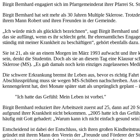
Caption
Birgit Bernhard engagiert sich im Pfarrgemeinderat ihrer Pfarrei St.
Birgit Bernhard hat seit mehr als 30 Jahren Multiple Sklerose. Trotz
ihrem Mann Robert und ihren Freunden in der Gemeinde.
„Ich würde mich als glücklich bezeichnen“, sagt Birgit Bernhard und
das sie auffängt, wenn es ihr schlecht geht. Ihr ehrenamtliches Enga
ständig mit meiner Krankheit zu beschäftigen“, gehört ebenfalls dazu.
Sie ist 21, als sie an einem Morgen im März 1993 aufwacht und ihre k
sein, denkt die Studentin. Doch als sie an diesem Tag eine Klausur s
Sklerose (MS). „Es gab damals noch kein einziges zugelassenes Medik
Die schwere Erkrankung bremst ihr Leben aus, bevor es richtig Fahr
Abschlussprüfung muss sie wegen MS-Schüben nachschreiben. Aus dem
kennengelernt hat, drei Monate später statt als ursprünglich geplant – 
"Ich hatte das Gefühl: Mein Leben ist vorbei."
Birgit Bernhard reduziert ihre Arbeitszeit zuerst auf 25, dann auf 20
aufgrund ihrer Krankheit nicht bekommen. „2005 hatte ich das Gefühl
häufig mit Gott gehadert: „Warum kann ich nicht einfach gesund sein
Entscheidend ist dabei der Entschluss, sich ihren großen Kindheitstr
gründet mit ihrem Mann den Verein der „Freunde und Förderer der Step