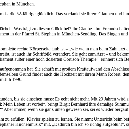
 Stephan in München.
dem ist die 52-Jährige glücklich. Das verdankt sie ihrem Glauben und 
 lächelt. Was trägt zu diesem Glück bei? Ihr Glaube. Ihre Freundschaf
gement in der Pfarrei St. Stephan in München-Sendling. Das Singen und 
omplette rechte Körperseite taub ist – „wie wenn man beim Zahnarzt ein
chreibt, ist auch ihr Schriftbild verändert. Sie geht zum Arzt – und b
ament außer einer hoch dosierten Cortison-Therapie“, erinnert sich B
t aufgenommen hat. Sie schafft mit großem Kraftaufwand den Abschlus
selben Grund findet auch die Hochzeit mit ihrem Mann Robert, den s
im Juli 1996.
 Stunden, bis sie einsehen muss: Es geht nicht mehr. Mit 29 Jahren wir
: Mein Leben ist vorbei“, bringt Birgit Bernhard ihre damalige Stimm
?“ Aber immer, wenn sie ganz unten gewesen sei, sei es wieder bergau
aum zu erfüllen, Klavier spielen zu lernen. Sie nimmt Unterricht beim
haner Kirchenmusik“ mit. „Dadurch bin ich so richtig aufgeblüht“, sag