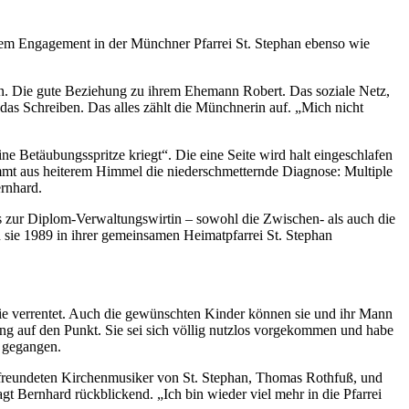
ihrem Engagement in der Münchner Pfarrei St. Stephan ebenso wie
ten. Die gute Beziehung zu ihrem Ehemann Robert. Das soziale Netz,
das Schreiben. Das alles zählt die Münchnerin auf. „Mich nicht
e Betäubungsspritze kriegt“. Die eine Seite wird halt eingeschlafen
ekommt aus heiterem Himmel die niederschmetternde Diagnose: Multiple
ernhard.
s zur Diplom-Verwaltungswirtin – sowohl die Zwischen- als auch die
ie 1989 in ihrer gemeinsamen Heimatpfarrei St. Stephan
d sie verrentet. Auch die gewünschten Kinder können sie und ihr Mann
ung auf den Punkt. Sie sei sich völlig nutzlos vorgekommen und habe
f gegangen.
 befreundeten Kirchenmusiker von St. Stephan, Thomas Rothfuß, und
t Bernhard rückblickend. „Ich bin wieder viel mehr in die Pfarrei