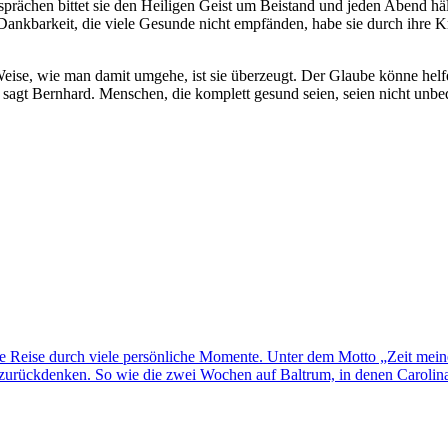
prächen bittet sie den Heiligen Geist um Beistand und jeden Abend hält
Dankbarkeit, die viele Gesunde nicht empfänden, habe sie durch ihre Kra
Weise, wie man damit umgehe, ist sie überzeugt. Der Glaube könne helfe
agt Bernhard. Menschen, die komplett gesund seien, seien nicht unbedin
ne Reise durch viele persönliche Momente. Unter dem Motto „Zeit mei
rückdenken. So wie die zwei Wochen auf Baltrum, in denen Carolina H