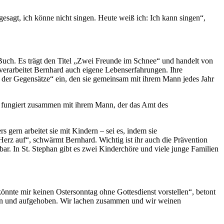
gesagt, ich könne nicht singen. Heute weiß ich: Ich kann singen“,
n Buch. Es trägt den Titel „Zwei Freunde im Schnee“ und handelt von
erarbeitet Bernhard auch eigene Lebenserfahrungen. Ihre
r der Gegensätze“ ein, den sie gemeinsam mit ihrem Mann jedes Jahr
und fungiert zusammen mit ihrem Mann, der das Amt des
gern arbeitet sie mit Kindern – sei es, indem sie
Herz auf“, schwärmt Bernhard. Wichtig ist ihr auch die Prävention
bar. In St. Stephan gibt es zwei Kinderchöre und viele junge Familien
 könnte mir keinen Ostersonntag ohne Gottesdienst vorstellen“, betont
tragen und aufgehoben. Wir lachen zusammen und wir weinen