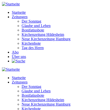
Direkt
zum
Startseite
Inhalt
Zeitungen
Main
Der Sonntag
navigation
Glaube und Leben
Bonifatiusbote
Kirchenzeitung Hildesheim
Neue Kirchenzeitung Hamburg
Kirchenbote
Tag des Herrn
Abo
Über uns
Startseite
Zeitungen
Main
Der Sonntag
navigation
Glaube und Leben
Bonifatiusbote
Kirchenzeitung Hildesheim
Neue Kirchenzeitung Hamburg
Kirchenbote