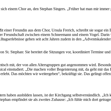
en sich einem Chor an, den Stephan Singers. „Früher hat man mir immer 
it einer Freundin aus dem Chor, Ursula Frerich, schreibt sie sogar ei
er Freundschaft zwischen einem Schneemann und einem Vogel. Darin v
lltagserlebnisse gehen seit acht Jahren zudem in den „Adventskalende
von St. Stephan: Sie bereitet die Sitzungen vor, koordiniert Termine 
sch mit, der von allen Altersgruppen gut angenommen wird. Besonders 
cal einstudiert. „Die machen voller Begeisterung mit, da geht mir das 
erlebt. Das möchten wir weitergeben“, bekräftigt sie. Das gelingt offen
tern haben ausbilden lassen, ist der Kirchgang selbstverständlich. „Ich
t. Stephan empfindet sie als zweites Zuhause: „Ich fühle mich dort ge