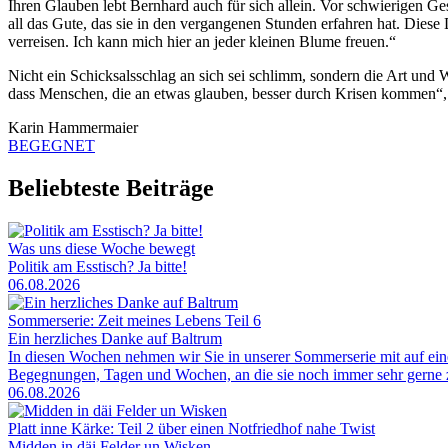
Ihren Glauben lebt Bernhard auch für sich allein. Vor schwierigen Ges
all das Gute, das sie in den vergangenen Stunden erfahren hat. Diese 
verreisen. Ich kann mich hier an jeder kleinen Blume freuen.“
Nicht ein Schicksalsschlag an sich sei schlimm, sondern die Art und 
dass Menschen, die an etwas glauben, besser durch Krisen kommen“, s
Karin Hammermaier
BEGEGNET
Beliebteste Beiträge
Was uns diese Woche bewegt
Politik am Esstisch? Ja bitte!
06.08.2026
Sommerserie: Zeit meines Lebens Teil 6
Ein herzliches Danke auf Baltrum
In diesen Wochen nehmen wir Sie in unserer Sommerserie mit auf ei
Begegnungen, Tagen und Wochen, an die sie noch immer sehr gerne zu
06.08.2026
Platt inne Kärke: Teil 2 über einen Notfriedhof nahe Twist
Midden in däi Felder un Wisken