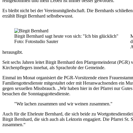
reingekommen und mein Leben ist immer besser geworden.“
Es bleibt nicht bei der Vereinsmitgliedschaft. Die Bernhards schließ
erzählt Birgit Bernhard selbstbewusst.
Birgit Bernhard sagt heute von sich: "Ich bin glücklich"
M
Foto: Fotostudio Sauter
d
A
herausgibt.
Seit sechs Jahren leitet Birgit Bernhard den Pfarrgemeinderat (PGR) 
Kirchenpflegers innehat, als Sprachrohr der Gemeinde.
Einmal im Monat organisiert die PGR-Vorsitzende einen Frauenstammti
Familiengottesdienste mitgestaltet oder mit Heranwachsenden ein Musi
gegen sexuellen Missbrauch. „Wir haben hier in der Pfarrei nur Gutes 
besuchen die Sonntagsgottesdienste.
"Wir lachen zusammen und wir weinen zusammen."
Auch für die Eheleute Bernhard, die sich beide zu Wortgottesdienstlei
Birgit Bernhard, die sich auch als Lektorin engagiert. Die Pfarrei S
zusammen.“