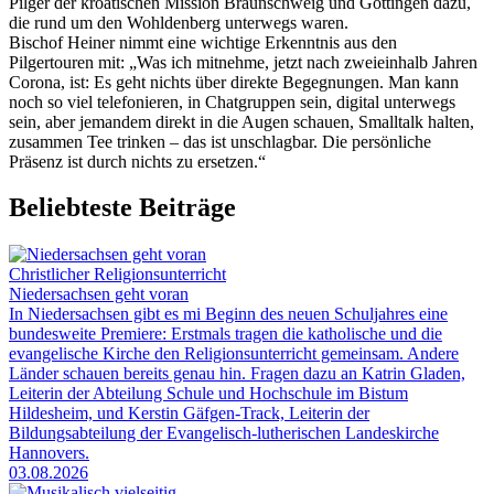
Pilger der kroatischen Mission Braunschweig und Göttingen dazu,
die rund um den Wohldenberg unterwegs waren.
Bischof Heiner nimmt eine wichtige Erkenntnis aus den
Pilgertouren mit: „Was ich mitnehme, jetzt nach zweieinhalb Jahren
Corona, ist: Es geht nichts über direkte Begegnungen. Man kann
noch so viel telefonieren, in Chatgruppen sein, digital unterwegs
sein, aber jemandem direkt in die Augen schauen, Smalltalk halten,
zusammen Tee trinken – das ist unschlagbar. Die persönliche
Präsenz ist durch nichts zu ersetzen.“
Beliebteste Beiträge
Christlicher Religionsunterricht
Niedersachsen geht voran
In Niedersachsen gibt es mi Beginn des neuen Schuljahres eine
bundesweite Premiere: Erstmals tragen die katholische und die
evangelische Kirche den Religionsunterricht gemeinsam. Andere
Länder schauen bereits genau hin. Fragen dazu an Katrin Gladen,
Leiterin der Abteilung Schule und Hochschule im Bistum
Hildesheim, und Kerstin Gäfgen-Track, Leiterin der
Bildungsabteilung der Evangelisch-lutherischen Landeskirche
Hannovers.
03.08.2026