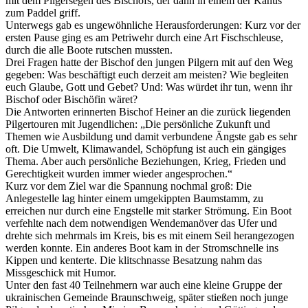
mit dem Pilgersegen des Bischofs, der dann in einem der Kanus
zum Paddel griff.
Unterwegs gab es ungewöhnliche Herausforderungen: Kurz vor der
ersten Pause ging es am Petriwehr durch eine Art Fischschleuse,
durch die alle Boote rutschen mussten.
Drei Fragen hatte der Bischof den jungen Pilgern mit auf den Weg
gegeben: Was beschäftigt euch derzeit am meisten? Wie begleiten
euch Glaube, Gott und Gebet? Und: Was würdet ihr tun, wenn ihr
Bischof oder Bischöfin wäret?
Die Antworten erinnerten Bischof Heiner an die zurück liegenden
Pilgertouren mit Jugendlichen: „Die persönliche Zukunft und
Themen wie Ausbildung und damit verbundene Ängste gab es sehr
oft. Die Umwelt, Klimawandel, Schöpfung ist auch ein gängiges
Thema. Aber auch persönliche Beziehungen, Krieg, Frieden und
Gerechtigkeit wurden immer wieder angesprochen.“
Kurz vor dem Ziel war die Spannung nochmal groß: Die
Anlegestelle lag hinter einem umgekippten Baumstamm, zu
erreichen nur durch eine Engstelle mit starker Strömung. Ein Boot
verfehlte nach dem notwendigen Wendemanöver das Ufer und
drehte sich mehrmals im Kreis, bis es mit einem Seil herangezogen
werden konnte. Ein anderes Boot kam in der Stromschnelle ins
Kippen und kenterte. Die klitschnasse Besatzung nahm das
Missgeschick mit Humor.
Unter den fast 40 Teilnehmern war auch eine kleine Gruppe der
ukrainischen Gemeinde Braunschweig, später stießen noch junge