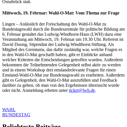
Osnabrück statt.
Mittwoch, 19. Februar: Wahl-O-Mat: Vom Thema zur Frage
Lingen – Anlässlich der Freischaltung des Wahl-O-Mat zu
Bundestagswahl durch die Bundeszentrale für politische Bildung am
6. Februar gestaltet das Ludwig-Windhorst-Haus (LWH) dazu eine
Veranstaltung am Mittwoch, 19. Februar um 19.30 Uhr. Referent ist
David Duong, Stipendiat der Ludwig-Windthorst-Stiftung. Als
Mitglied des Gremiums, das dafür zuständig war, welche Fragen es
in den Wahl-O-Mat geschafft haben, gibt er Einblicke anhand
welcher Kriterien die Entscheidungen getroffen wurden. Außerdem
bekommen die Teilnehmenden Gelegenheit selbst aktiv zu werden
und in einem Workshop drei emslandrelevante Fragen für einen
Emsland-Wahl-O-Mat zur Bundestagswahl zu erarbeiten. Außerdem
gibt es Gelegenheit, den Wahl-O-Mat auszufüllen und Feedback
darüber zu geben, ob man von den Ergebnissen überrascht wurde
oder nicht. Anmeldung erbeten unter
ticket@lwh.de
.
WAHL
BUNDESTAG
Beliebteste Beiträge