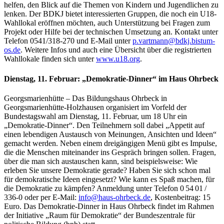
helfen, den Blick auf die Themen von Kindern und Jugendlichen zu
lenken. Der BDKJ bietet interessierten Gruppen, die noch ein U18-
Wahllokal eröffnen möchten, auch Unterstützung bei Fragen zum
Projekt oder Hilfe bei der technischen Umsetzung an. Kontakt unter
Telefon 0541/318-270 und E-Mail unter
p.vartmann@bdkj.bistum-
os.de
. Weitere Infos und auch eine Übersicht über die registrierten
Wahllokale finden sich unter
www.u18.org
.
Dienstag, 11. Februar:
„Demokratie-Dinner“ im Haus Ohrbeck
Georgsmarienhütte – Das Bildungshaus Ohrbeck in
Georgsmarienhütte-Holzhausen organisiert im Vorfeld der
Bundestagswahl am Dienstag, 11. Februar, um 18 Uhr ein
„Demokratie-Dinner“. Den Teilnehmern soll dabei „Appetit auf
einen lebendigen Austausch von Meinungen, Ansichten und Ideen“
gemacht werden. Neben einem dreigängigen Menü gibt es Impulse,
die die Menschen miteinander ins Gespräch bringen sollen. Fragen,
über die man sich austauschen kann, sind beispielsweise: Wie
erleben Sie unsere Demokratie gerade? Haben Sie sich schon mal
für demokratische Ideen eingesetzt? Wie kann es Spaß machen, für
die Demokratie zu kämpfen? Anmeldung unter Telefon 0 54 01 /
336-0 oder per E-Mail:
info@haus-ohrbeck.de
, Kostenbeitrag: 15
Euro. Das Demokratie-Dinner in Haus Ohrbeck findet im Rahmen
der Initiative „Raum für Demokratie“ der Bundeszentrale für