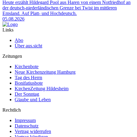
Heute erzählt Hildegard Pool aus Haren von einem Notfriedhof an
der deutsch-niederländischen Grenze bei Twist im mittleren
Emsland. Auf Platt- und Hochdeutsch.
05.08.2026
Links
Abo
Über aus.sicht
Zeitungen
Kirchenbote
Neue Kirchenzeitung Hamburg
Tag des Herrn
Bonifatiusbote
KirchenZeitung Hildesheim
Der Sonntag
Glaube und Leben
Rechtlich
Impressum
Datenschutz
Vertrag widerrufen
Vertrag kündigen