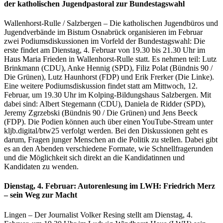
der katholischen Jugendpastoral zur Bundestagswahl
Wallenhorst-Rulle / Salzbergen – Die katholischen Jugendbüros und
Jugendverbände im Bistum Osnabrück organisieren im Februar
zwei Podiumsdiskussionen im Vorfeld der Bundestagswahl: Die
erste findet am Dienstag, 4. Februar von 19.30 bis 21.30 Uhr im
Haus Maria Frieden in Wallenhorst-Rulle statt. Es nehmen teil: Lutz
Brinkmann (CDU), Anke Hennig (SPD), Filiz Polat (Bündnis 90 /
Die Grünen), Lutz Haunhorst (FDP) und Erik Frerker (Die Linke).
Eine weitere Podiumsdiskussion findet statt am Mittwoch, 12.
Februar, um 19.30 Uhr im Kolping-Bildungshaus Salzbergen. Mit
dabei sind: Albert Stegemann (CDU), Daniela de Ridder (SPD),
Jeremy Zgrzebski (Bündnis 90 / Die Grünen) und Jens Beeck
(FDP). Die Podien können auch über einen YouTube-Stream unter
kljb.digital/btw25 verfolgt werden. Bei den Diskussionen geht es
darum, Fragen junger Menschen an die Politik zu stellen. Dabei gibt
es an den Abenden verschiedene Formate, wie Schnellfragerunden
und die Möglichkeit sich direkt an die Kandidatinnen und
Kandidaten zu wenden.
Dienstag, 4. Februar: Autorenlesung im LWH: Friedrich Merz
– sein Weg zur Macht
Lingen – Der Journalist Volker Resing stellt am Dienstag, 4.