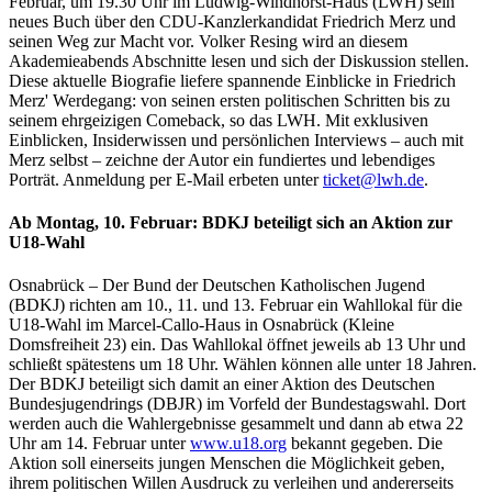
Februar, um 19.30 Uhr im Ludwig-Windhorst-Haus (LWH) sein
neues Buch über den CDU-Kanzlerkandidat Friedrich Merz und
seinen Weg zur Macht vor. Volker Resing wird an diesem
Akademieabends Abschnitte lesen und sich der Diskussion stellen.
Diese aktuelle Biografie liefere spannende Einblicke in Friedrich
Merz' Werdegang: von seinen ersten politischen Schritten bis zu
seinem ehrgeizigen Comeback, so das LWH. Mit exklusiven
Einblicken, Insiderwissen und persönlichen Interviews – auch mit
Merz selbst – zeichne der Autor ein fundiertes und lebendiges
Porträt. Anmeldung per E-Mail erbeten unter
ticket@lwh.de
.
Ab Montag, 10. Februar:
BDKJ beteiligt sich an Aktion zur
U18-Wahl
Osnabrück – Der Bund der Deutschen Katholischen Jugend
(BDKJ) richten am 10., 11. und 13. Februar ein Wahllokal für die
U18-Wahl im Marcel-Callo-Haus in Osnabrück (Kleine
Domsfreiheit 23) ein. Das Wahllokal öffnet jeweils ab 13 Uhr und
schließt spätestens um 18 Uhr. Wählen können alle unter 18 Jahren.
Der BDKJ beteiligt sich damit an einer Aktion des Deutschen
Bundesjugendrings (DBJR) im Vorfeld der Bundestagswahl. Dort
werden auch die Wahlergebnisse gesammelt und dann ab etwa 22
Uhr am 14. Februar unter
www.u18.org
bekannt gegeben. Die
Aktion soll einerseits jungen Menschen die Möglichkeit geben,
ihrem politischen Willen Ausdruck zu verleihen und andererseits