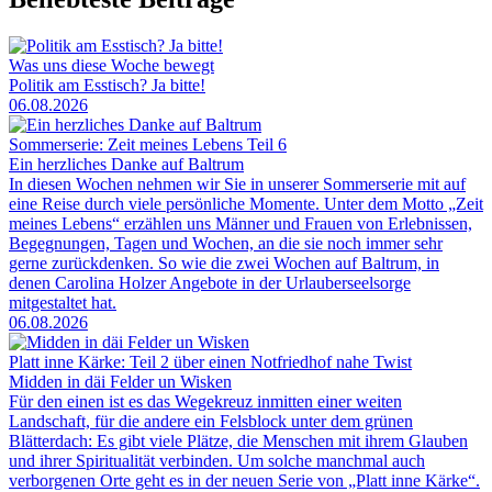
Was uns diese Woche bewegt
Politik am Esstisch? Ja bitte!
06.08.2026
Sommerserie: Zeit meines Lebens Teil 6
Ein herzliches Danke auf Baltrum
In diesen Wochen nehmen wir Sie in unserer Sommerserie mit auf
eine Reise durch viele persönliche Momente. Unter dem Motto „Zeit
meines Lebens“ erzählen uns Männer und Frauen von Erlebnissen,
Begegnungen, Tagen und Wochen, an die sie noch immer sehr
gerne zurückdenken. So wie die zwei Wochen auf Baltrum, in
denen Carolina Holzer Angebote in der Urlauberseelsorge
mitgestaltet hat.
06.08.2026
Platt inne Kärke: Teil 2 über einen Notfriedhof nahe Twist
Midden in däi Felder un Wisken
Für den einen ist es das Wegekreuz inmitten einer weiten
Landschaft, für die andere ein Felsblock unter dem grünen
Blätterdach: Es gibt viele Plätze, die Menschen mit ihrem Glauben
und ihrer Spiritualität verbinden. Um solche manchmal auch
verborgenen Orte geht es in der neuen Serie von „Platt inne Kärke“.