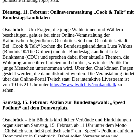
politische Bildung (bpb) statt.
Dienstag, 11. Februar:
Onlineveranstaltung „Cook & Talk“ mit
Bundestagskandidaten
Osnabrück – Um Fragen, die junge Wählerinnen und Wählern
beschäftigen, geht es bei einer Online-Veranstaltung der
Katholischen Jugendbüros Osnabrück-Süd und Osnabrück-Stadt:
Bei „Cook & Talk“ kochen die Bundestagskandidatin Luca Wirkus
(Bündnis 90/Die Grünen) und der Bundestagskandidat Lutz
Brinkmann (CDU) und sprechen dabei über aktuelle Themen, die
Wahlprogramme ihrer Parteien und darüber, was in der Politik für
junge Menschen unternommen wird. Über den Chat können Fragen
gestellt werden, die dann diskutiert werden. Die Veranstaltung findet
über das Online-Portal Twitch statt. Der interaktive Livestream ist
von 19 bis 21 Uhr unter
https://www.twitch.tv/cookandtalk
zu
sehen.
Samstag, 15. Februar:
Aktion zur Bundestagswahl: „Speed-
Podium“ auf dem Domvorplatz
Osnabrück – Ein Bündnis kirchlicher Verbände und Einrichtungen
organisiert am Samstag, 15. Februar, ab 11 Uhr unter dem Motto
„Christlich sein, heißt politisch sein!“ ein „Speed“- Podium auf dem
Domvorplatz in Osnabrück. Dabei sollen Vertreterinnen und