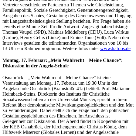
Vertreter verschiedener Parteien zu Themen wie Gleichstellung,
Familienpolitik, Soziale Gerechtigkeit, Generationengerechtigkeit,
Ausgaben des Staates, Gestaltung des Gemeinwesens und Umgang
mit Langzeitarbeitslosigkeit Stellung beziehen. Pro Frage haben sie
jeweils eine Minute Zeit für die Antwort. Zugesagt haben bislang:
Thomas Vaupel (SPD), Mathias Middelberg (CDU), Luca Wirkus
(Grüne), Henry Gehrs (Linke) und Emine Tunc (Volt). Neben den
Interviews gestalten die teilnehmenden Organisationen von 10 bis
13 Uhr ein Rahmenprogramm. Weitere Infos unter
www.kab-os.de
Montag, 17. Februar: „Mein Wahlrecht – Meine Chance“:
Diskussion in der Angela-Schule
Osnabrück – „Mein Wahlrecht – Meine Chance“ ist eine
Veranstaltung am Montag, 17. Februar, um 19.30 Uhr in der
Angelaschule Osnabrück (Bramstraße 41a) betitelt: Prof. Marianne
Heimbach-Steins, Direktorin des Instituts für Christliche
Sozialwissenschaften an der Universität Münster, spricht in ihrem
Referat über demokratische Mitwirkungsmöglichkeiten und den Mut
zu Veränderungen. Dabei stellt sich die Frage nach den politischen
Gestaltungsspielräumen des Einzelnen. Im Anschluss ist
Gelegenheit zur Diskussion. Der Abend findet in Kooperation mit
der KEB Osnabrück, der Kirchengemeinde Christus König, dem
Hilfswerk Misereor (Globales Lernen) und der Angelaschule