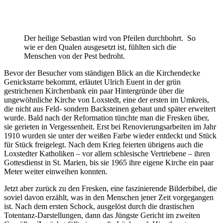
Der heilige Sebastian wird von Pfeilen durchbohrt. So
wie er den Qualen ausgesetzt ist, fühlten sich die
Menschen von der Pest bedroht.
Bevor der Besucher vom ständigen Blick an die Kirchendecke
Genickstarre bekommt, erläutet Ulrich Euent in der grün
gestrichenen Kirchenbank ein paar Hintergründe über die
ungewöhnliche Kirche von Loxstedt, eine der ersten im Umkreis,
die nicht aus Feld- sondern Backsteinen gebaut und später erweitert
wurde. Bald nach der Reformation tünchte man die Fresken über,
sie gerieten in Vergessenheit. Erst bei Renovierungsarbeiten im Jahr
1910 wurden sie unter der weißen Farbe wieder entdeckt und Stück
für Stück freigelegt. Nach dem Krieg feierten übrigens auch die
Loxstedter Katholiken – vor allem schlesische Vertriebene – ihren
Gottesdienst in St. Marien, bis sie 1965 ihre eigene Kirche ein paar
Meter weiter einweihen konnten.
Jetzt aber zurück zu den Fresken, eine faszinierende Bilderbibel, die
soviel davon erzählt, was in den Menschen jener Zeit vorgegangen
ist. Nach dem ers­ten Schock, ausgelöst durch die drastischen
Totentanz-Darstellungen, dann das Jüngste Gericht im zweiten