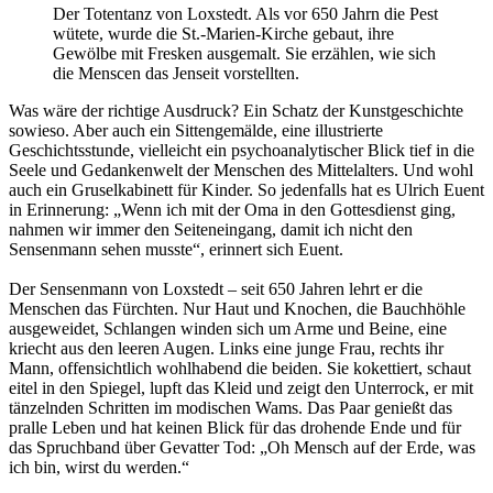
Der Totentanz von Loxstedt. Als vor 650 Jahrn die Pest
wütete, wurde die St.-Marien-Kirche gebaut, ihre
Gewölbe mit Fresken ausgemalt. Sie erzählen, wie sich
die Menscen das Jenseit vorstellten.
Was wäre der richtige Ausdruck? Ein Schatz der Kunstgeschichte
sowieso. Aber auch ein Sittengemälde, eine illustrierte
Geschichtsstunde, vielleicht ein psychoanalytischer Blick tief in die
Seele und Gedankenwelt der Menschen des Mittelalters. Und wohl
auch ein Gruselkabinett für Kinder. So jedenfalls hat es Ulrich Euent
in Erinnerung: „Wenn ich mit der Oma in den Gottesdienst ging,
nahmen wir immer den Seiteneingang, damit ich nicht den
Sensenmann sehen musste“, erinnert sich Euent.
Der Sensenmann von Loxstedt – seit 650 Jahren lehrt er die
Menschen das Fürchten. Nur Haut und Knochen, die Bauchhöhle
ausgeweidet, Schlangen winden sich um Arme und Beine, eine
kriecht aus den leeren Augen. Links eine junge Frau, rechts ihr
Mann, offensichtlich wohlhabend die beiden. Sie kokettiert, schaut
eitel in den Spiegel, lupft das Kleid und zeigt den Unterrock, er mit
tänzelnden Schritten im modischen Wams. Das Paar genießt das
pralle Leben und hat keinen Blick für das drohende Ende und für
das Spruchband über Gevatter Tod: „Oh Mensch auf der Erde, was
ich bin, wirst du werden.“