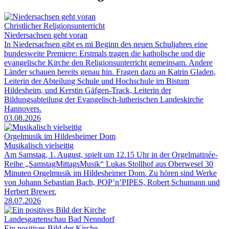
Christlicher Religionsunterricht
Niedersachsen geht voran
In Niedersachsen gibt es mi Beginn des neuen Schuljahres eine
bundesweite Premiere: Erstmals tragen die katholische und die
evangelische Kirche den Religionsunterricht gemeinsam. Andere
Länder schauen bereits genau hin. Fragen dazu an Katrin Gladen,
Leiterin der Abteilung Schule und Hochschule im Bistum
Hildesheim, und Kerstin Gäfgen-Track, Leiterin der
Bildungsabteilung der Evangelisch-lutherischen Landeskirche
Hannovers.
03.08.2026
Orgelmusik im Hildesheimer Dom
Musikalisch vielseitig
Am Samstag, 1. August, spielt um 12.15 Uhr in der Orgelmatinée-
Reihe „SamstagMittagsMusik“ Lukas Stollhof aus Oberwesel 30
Minuten Orgelmusik im Hildesheimer Dom. Zu hören sind Werke
von Johann Sebastian Bach, POP’n’PIPES, Robert Schumann und
Herbert Brewer.
28.07.2026
Landesgartenschau Bad Nenndorf
Ein positives Bild der Kirche