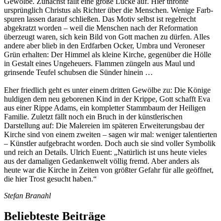
Gewölbe. Zunächst fällt eine große Lücke auf. Hier thronte
ursprünglich Christus als Richter über die Menschen. Wenige Farb­
spuren lassen darauf schließen. Das Motiv selbst ist regelrecht
abgekratzt worden – weil die Menschen nach der Reformation
überzeugt waren, sich kein Bild von Gott machen zu dürfen. Alles
andere aber blieb in den Erdfarben Ocker, Umbra und Veroneser
Grün erhalten: Der Himmel als kleine Kirche, gegenüber die Hölle
in Gestalt eines Ungeheuers. Flammen züngeln aus Maul und
grinsende Teufel schubsen die Sünder hinein …
Eher friedlich geht es unter einem dritten Gewölbe zu: Die Könige
huldigen dem neu geborenen Kind in der Krippe, Gott schafft Eva
aus einer Rippe Adams, ein kompletter Stammbaum der Heiligen
Familie. Zuletzt fällt noch ein Bruch in der künstlerischen
Darstellung auf: Die Malereien im späteren Erweiterungsbau der
Kirche sind von einem zweiten – sagen wir mal: weniger talentierten
– Künstler aufgebracht worden. Doch auch sie sind voller Symbolik
und reich an Details. Ulrich Euent: „Natürlich ist uns heute vieles
aus der damaligen Gedankenwelt völlig fremd. Aber anders als
heute war die Kirche in Zeiten von größter Gefahr für alle geöffnet,
die hier Trost gesucht haben.“
Stefan Branahl
Beliebteste Beiträge