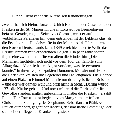
Wie
kein
Ulrich Euent kennt die Kirche seit Kindheitstagen.
zweiter hat sich Heimatforscher Ulrich Euent mit der Geschichte der
Fresken in der St.-Marien-Kirche in Loxstedt bei Bremerhaven
befasst. Gerade jetzt, in Zeiten von Corona, weist er auf
verblüffende Parallelen hin; denn entstanden ist der Bilderzyklus, als
die Pest über die Handelschiffe in der Mitte des 14. Jahrhunderts in
den Norden Deutschlands kam: 1349 erreichte die erste Welle das
Erzstift Bremen mit verheerenden Folgen. Ein paar Jahre später
folgte eine zweite und raffte vor allem die Kinder hin. „Die
Menschen fürchteten sich nicht vor dem Tod, der gehörte zum
Alltag dazu. Aber sie hatten Angst vor dem, was sie erwarten
könnte.“ In ihren Köpfen spukten Dämonen, Monster und Teufel,
die Gedanken kreisten um Fegefeuer und Höllenqualen. Die Chance
auf einen Platz im Himmel hätten sie nur durch geistlichen Beistand
– und der war damals weit und breit nicht in Sicht. „Darum wurde
1371 die Kirche gebaut. Und noch während die Gerüste für die
Gewölbe standen, malten unbekannte Künstler die Fresken“, erzählt
Euent. Der Totentanz ist begleitet vom Martyrium der frühen
Christen, die Steinigung des Stephanus, Sebastian am Pfahl, von
Pfeilen durchbort, gegenüber Rochus, der klassische Pestheilige, der
sich bei der Pflege der Kranken angesteckt hat.