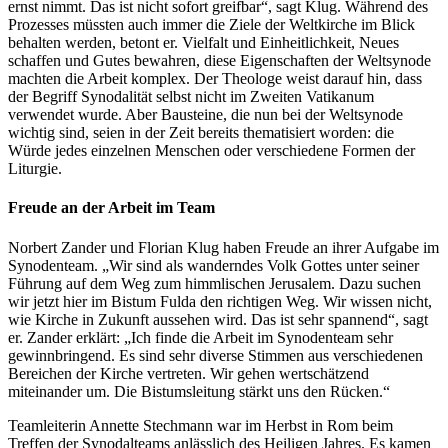
ernst nimmt. Das ist nicht sofort greifbar“, sagt Klug. Während des
Prozesses müssten auch immer die Ziele der Weltkirche im Blick
behalten werden, betont er. Vielfalt und Einheitlichkeit, Neues
schaffen und Gutes bewahren, diese Eigenschaften der Weltsynode
machten die Arbeit komplex. Der Theologe weist darauf hin, dass
der Begriff Synodalität selbst nicht im Zweiten Vatikanum
verwendet wurde. Aber Bausteine, die nun bei der Weltsynode
wichtig sind, seien in der Zeit bereits thematisiert worden: die
Würde jedes einzelnen Menschen oder verschiedene Formen der
Liturgie.
Freude an der Arbeit im Team
Norbert Zander und Florian Klug haben Freude an ihrer Aufgabe im
Synodenteam. „Wir sind als wanderndes Volk Gottes unter seiner
Führung auf dem Weg zum himmlischen Jerusalem. Dazu suchen
wir jetzt hier im Bistum Fulda den richtigen Weg. Wir wissen nicht,
wie Kirche in Zukunft aussehen wird. Das ist sehr spannend“, sagt
er. Zander erklärt: „Ich finde die Arbeit im Synodenteam sehr
gewinnbringend. Es sind sehr diverse Stimmen aus verschiedenen
Bereichen der Kirche vertreten. Wir gehen wertschätzend
miteinander um. Die Bistumsleitung stärkt uns den Rücken.“
Teamleiterin Annette Stechmann war im Herbst in Rom beim
Treffen der Synodalteams anlässlich des Heiligen Jahres. Es kamen