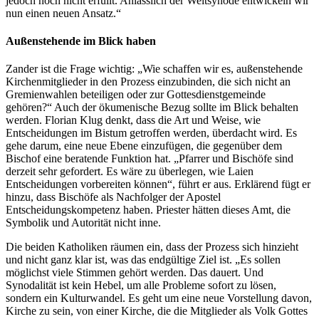
jedoch noch nicht erfüllt. Anlässlich der Weltsynode entwickeln wir
nun einen neuen Ansatz.“
Außenstehende im Blick haben
Zander ist die Frage wichtig: „Wie schaffen wir es, außenstehende
Kirchenmitglieder in den Prozess einzubinden, die sich nicht an
Gremienwahlen beteiligen oder zur Gottesdienstgemeinde
gehören?“ Auch der ökumenische Bezug sollte im Blick behalten
werden. Florian Klug denkt, dass die Art und Weise, wie
Entscheidungen im Bistum getroffen werden, überdacht wird. Es
gehe darum, eine neue Ebene einzufügen, die gegenüber dem
Bischof eine beratende Funktion hat. „Pfarrer und Bischöfe sind
derzeit sehr gefordert. Es wäre zu überlegen, wie Laien
Entscheidungen vorbereiten können“, führt er aus. Erklärend fügt er
hinzu, dass Bischöfe als Nachfolger der Apostel
Entscheidungskompetenz haben. Priester hätten dieses Amt, die
Symbolik und Autorität nicht inne.
Die beiden Katholiken räumen ein, dass der Prozess sich hinzieht
und nicht ganz klar ist, was das endgültige Ziel ist. „Es sollen
möglichst viele Stimmen gehört werden. Das dauert. Und
Synodalität ist kein Hebel, um alle Probleme sofort zu lösen,
sondern ein Kulturwandel. Es geht um eine neue Vorstellung davon,
Kirche zu sein, von einer Kirche, die die Mitglieder als Volk Gottes