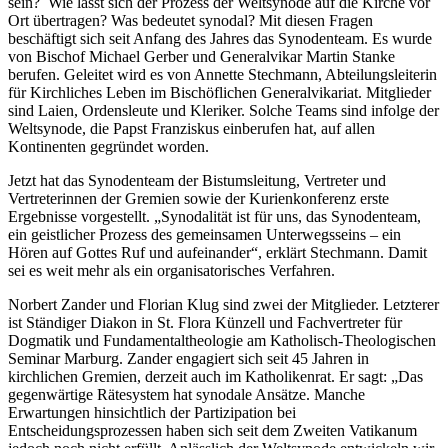
sein? Wie lässt sich der Prozess der Weltsynode auf die Kirche vor
Ort übertragen? Was bedeutet synodal? Mit diesen Fragen
beschäftigt sich seit Anfang des Jahres das Synodenteam. Es wurde
von Bischof Michael Gerber und Generalvikar Martin Stanke
berufen. Geleitet wird es von Annette Stechmann, Abteilungsleiterin
für Kirchliches Leben im Bischöflichen Generalvikariat. Mitglieder
sind Laien, Ordensleute und Kleriker. Solche Teams sind infolge der
Weltsynode, die Papst Franziskus einberufen hat, auf allen
Kontinenten gegründet worden.
Jetzt hat das Synodenteam der Bistumsleitung, Vertreter und
Vertreterinnen der Gremien sowie der Kurienkonferenz erste
Ergebnisse vorgestellt. „Synodalität ist für uns, das Synodenteam,
ein geistlicher Prozess des gemeinsamen Unterwegsseins – ein
Hören auf Gottes Ruf und aufeinander“, erklärt Stechmann. Damit
sei es weit mehr als ein organisatorisches Verfahren.
Norbert Zander und Florian Klug sind zwei der Mitglieder. Letzterer
ist Ständiger Diakon in St. Flora Künzell und Fachvertreter für
Dogmatik und Fundamentaltheologie am Katholisch-Theologischen
Seminar Marburg. Zander engagiert sich seit 45 Jahren in
kirchlichen Gremien, derzeit auch im Katholikenrat. Er sagt: „Das
gegenwärtige Rätesystem hat synodale Ansätze. Manche
Erwartungen hinsichtlich der Partizipation bei
Entscheidungsprozessen haben sich seit dem Zweiten Vatikanum