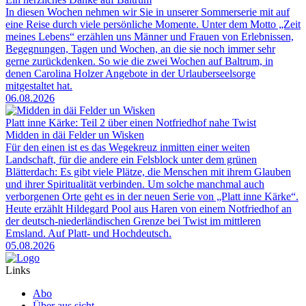
In diesen Wochen nehmen wir Sie in unserer Sommerserie mit auf
eine Reise durch viele persönliche Momente. Unter dem Motto „Zeit
meines Lebens“ erzählen uns Männer und Frauen von Erlebnissen,
Begegnungen, Tagen und Wochen, an die sie noch immer sehr
gerne zurückdenken. So wie die zwei Wochen auf Baltrum, in
denen Carolina Holzer Angebote in der Urlauberseelsorge
mitgestaltet hat.
06.08.2026
Platt inne Kärke: Teil 2 über einen Notfriedhof nahe Twist
Midden in däi Felder un Wisken
Für den einen ist es das Wegekreuz inmitten einer weiten
Landschaft, für die andere ein Felsblock unter dem grünen
Blätterdach: Es gibt viele Plätze, die Menschen mit ihrem Glauben
und ihrer Spiritualität verbinden. Um solche manchmal auch
verborgenen Orte geht es in der neuen Serie von „Platt inne Kärke“.
Heute erzählt Hildegard Pool aus Haren von einem Notfriedhof an
der deutsch-niederländischen Grenze bei Twist im mittleren
Emsland. Auf Platt- und Hochdeutsch.
05.08.2026
Links
Abo
Über aus.sicht