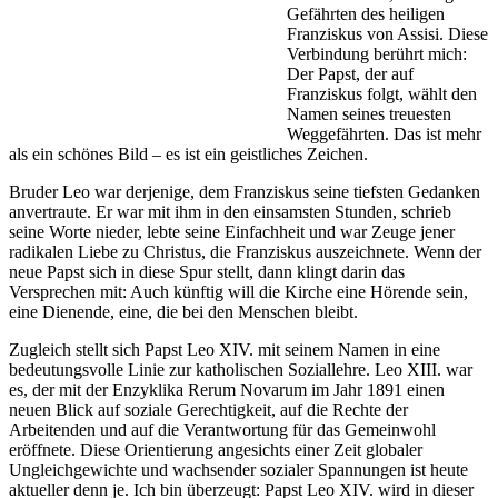
Gefährten des heiligen
Franziskus von Assisi. Diese
Verbindung berührt mich:
Der Papst, der auf
Franziskus folgt, wählt den
Namen seines treuesten
Weggefährten. Das ist mehr
als ein schönes Bild – es ist ein geistliches Zeichen.
Bruder Leo war derjenige, dem Franziskus seine tiefsten Gedanken
anvertraute. Er war mit ihm in den einsamsten Stunden, schrieb
seine Worte nieder, lebte seine Einfachheit und war Zeuge jener
radikalen Liebe zu Christus, die Franziskus auszeichnete. Wenn der
neue Papst sich in diese Spur stellt, dann klingt darin das
Versprechen mit: Auch künftig will die Kirche eine Hörende sein,
eine Dienende, eine, die bei den Menschen bleibt.
Zugleich stellt sich Papst Leo XIV. mit seinem Namen in eine
bedeutungsvolle Linie zur katholischen Soziallehre. Leo XIII. war
es, der mit der Enzyklika Rerum Novarum im Jahr 1891 einen
neuen Blick auf soziale Gerechtigkeit, auf die Rechte der
Arbeitenden und auf die Verantwortung für das Gemeinwohl
eröffnete. Diese Orientierung angesichts einer Zeit globaler
Ungleichgewichte und wachsender sozialer Spannungen ist heute
aktueller denn je. Ich bin überzeugt: Papst Leo XIV. wird in dieser