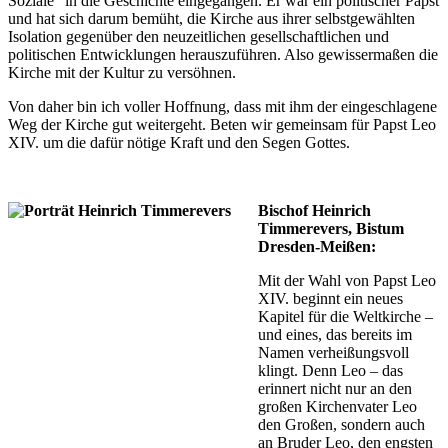
Soziale“ in die Geschichte eingegangen. Er war ein politischer Papst
und hat sich darum bemüht, die Kirche aus ihrer selbstgewählten
Isolation gegenüber den neuzeitlichen gesellschaftlichen und
politischen Entwicklungen herauszuführen. Also gewissermaßen die
Kirche mit der Kultur zu versöhnen.
Von daher bin ich voller Hoffnung, dass mit ihm der eingeschlagene
Weg der Kirche gut weitergeht. Beten wir gemeinsam für Papst Leo
XIV. um die dafür nötige Kraft und den Segen Gottes.
Bischof Heinrich
Timmerevers, Bistum
Dresden-Meißen:
Mit der Wahl von Papst Leo
XIV. beginnt ein neues
Kapitel für die Weltkirche –
und eines, das bereits im
Namen verheißungsvoll
klingt. Denn Leo – das
erinnert nicht nur an den
großen Kirchenvater Leo
den Großen, sondern auch
an Bruder Leo, den engsten