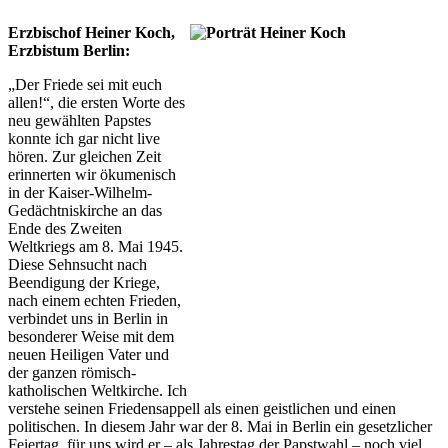
Erzbischof Heiner Koch,
Erzbistum Berlin:
„Der Friede sei mit euch
allen!“, die ersten Worte des
neu gewählten Papstes
konnte ich gar nicht live
hören. Zur gleichen Zeit
erinnerten wir ökumenisch
in der Kaiser-Wilhelm-
Gedächtniskirche an das
Ende des Zweiten
Weltkriegs am 8. Mai 1945.
Diese Sehnsucht nach
Beendigung der Kriege,
nach einem echten Frieden,
verbindet uns in Berlin in
besonderer Weise mit dem
neuen Heiligen Vater und
der ganzen römisch-
katholischen Weltkirche. Ich
verstehe seinen Friedensappell als einen geistlichen und einen
politischen. In diesem Jahr war der 8. Mai in Berlin ein gesetzlicher
Feiertag, für uns wird er – als Jahrestag der Papstwahl – noch viel