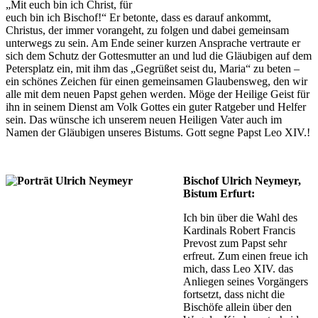
„Mit euch bin ich Christ, für
euch bin ich Bischof!“ Er betonte, dass es darauf ankommt,
Christus, der immer vorangeht, zu folgen und dabei gemeinsam
unterwegs zu sein. Am Ende seiner kurzen Ansprache vertraute er
sich dem Schutz der Gottesmutter an und lud die Gläubigen auf dem
Petersplatz ein, mit ihm das „Gegrüßet seist du, Maria“ zu beten –
ein schönes Zeichen für einen gemeinsamen Glaubensweg, den wir
alle mit dem neuen Papst gehen werden. Möge der Heilige Geist für
ihn in seinem Dienst am Volk Gottes ein guter Ratgeber und Helfer
sein. Das wünsche ich unserem neuen Heiligen Vater auch im
Namen der Gläubigen unseres Bistums. Gott segne Papst Leo XIV.!
Bischof Ulrich Neymeyr,
Bistum Erfurt:
Ich bin über die Wahl des
Kardinals Robert Francis
Prevost zum Papst sehr
erfreut. Zum einen freue ich
mich, dass Leo XIV. das
Anliegen seines Vorgängers
fortsetzt, dass nicht die
Bischöfe allein über den