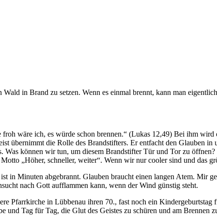
n Wald in Brand zu setzen. Wenn es einmal brennt, kann man eigentlic
e froh wäre ich, es würde schon brennen.“ (Lukas 12,49) Bei ihm wird
t übernimmt die Rolle des Brandstifters. Er entfacht den Glauben in 
es. Was können wir tun, um diesem Brandstifter Tür und Tor zu öffnen
n Motto „Höher, schneller, weiter“. Wenn wir nur cooler sind und da
ist in Minuten abgebrannt. Glauben braucht einen langen Atem. Mir gefä
hnsucht nach Gott aufflammen kann, wenn der Wind günstig steht.
ere Pfarrkirche in Lübbenau ihren 70., fast noch ein Kindergeburtstag 
be und Tag für Tag, die Glut des Geistes zu schüren und am Brennen zu