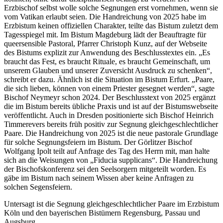
Erzbischof selbst wolle solche Segnungen erst vornehmen, wenn sie
vom Vatikan erlaubt seien. Die Handreichung von 2025 habe im
Erzbistum keinen offiziellen Charakter, teilte das Bistum zuletzt dem
Tagesspiegel mit. Im Bistum Magdeburg lädt der Beauftragte für
queersensible Pastoral, Pfarrer Christoph Kunz, auf der Webseite
des Bistums explizit zur Anwendung des Beschlusstextes ein. „Es
braucht das Fest, es braucht Rituale, es braucht Gemeinschaft, um
unserem Glauben und unserer Zuversicht Ausdruck zu schenken“,
schreibt er dazu. Ähnlich ist die Situation im Bistum Erfurt. „Paare,
die sich lieben, können von einem Priester gesegnet werden“, sagte
Bischof Neymeyr schon 2024. Der Beschlusstext von 2025 ergänzt
die im Bistum bereits übliche Praxis und ist auf der Bistumswebseite
veröffentlicht. Auch in Dresden positionierte sich Bischof Heinrich
Timmerevers bereits früh positiv zur Segnung gleichgeschlechtlicher
Paare. Die Handreichung von 2025 ist die neue pastorale Grundlage
für solche Segnungsfeiern im Bistum. Der Görlitzer Bischof
Wolfgang Ipolt teilt auf Anfrage des Tag des Herrn mit, man halte
sich an die Weisungen von „Fiducia supplicans“. Die Handreichung
der Bischofskonferenz sei den Seelsorgern mitgeteilt worden. Es
gäbe im Bistum nach seinem Wissen aber keine Anfragen zu
solchen Segensfeiern.
Untersagt ist die Segnung gleichgeschlechtlicher Paare im Erzbistum
Köln und den bayerischen Bistümern Regensburg, Passau und
Augsburg.