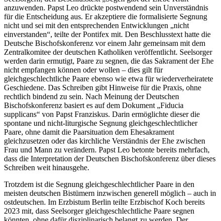
anzuwenden. Papst Leo drückte postwendend sein Unverständnis
für die Entscheidung aus. Er akzeptiere die formalisierte Segnung
nicht und sei mit den entsprechenden Entwicklungen „nicht
einverstanden“, teilte der Pontifex mit. Den Beschlusstext hatte die
Deutsche Bischofskonferenz vor einem Jahr gemeinsam mit dem
Zentralkomitee der deutschen Katholiken veröffentlicht. Seelsorger
werden darin ermutigt, Paare zu segnen, die das Sakrament der Ehe
nicht empfangen können oder wollen – dies gilt für
gleichgeschlechtliche Paare ebenso wie etwa für wiederverheiratete
Geschiedene. Das Schreiben gibt Hinweise für die Praxis, ohne
rechtlich bindend zu sein. Nach Meinung der Deutschen
Bischofskonferenz basiert es auf dem Dokument „Fiducia
supplicans“ von Papst Franziskus. Darin ermöglichte dieser die
spontane und nicht-liturgische Segnung gleichgeschlechtlicher
Paare, ohne damit die Paarsituation dem Ehesakrament
gleichzusetzen oder das kirchliche Verständnis der Ehe zwischen
Frau und Mann zu verändern. Papst Leo betonte bereits mehrfach,
dass die Interpretation der Deutschen Bischofskonferenz über dieses
Schreiben weit hinausgehe.
Trotzdem ist die Segnung gleichgeschlechtlicher Paare in den
meisten deutschen Bistümern inzwischen generell möglich – auch in
ostdeutschen. Im Erzbistum Berlin teilte Erzbischof Koch bereits
2023 mit, dass Seelsorger gleichgeschlechtliche Paare segnen
könnten, ohne dafür disziplinarisch belangt zu werden. Der