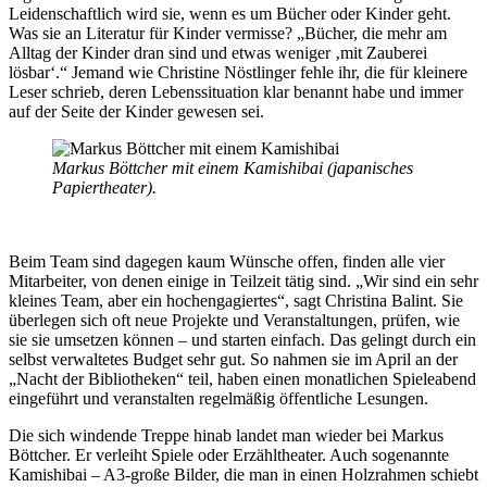
Leidenschaftlich wird sie, wenn es um Bücher oder Kinder geht.
Was sie an Literatur für Kinder vermisse? „Bücher, die mehr am
Alltag der Kinder dran sind und etwas weniger ‚mit Zauberei
lösbar‘.“ Jemand wie Christine Nöstlinger fehle ihr, die für kleinere
Leser schrieb, deren Lebenssituation klar benannt habe und immer
auf der Seite der Kinder gewesen sei.
Markus Böttcher mit einem Kamishibai (japanisches
Papiertheater).
Beim Team sind dagegen kaum Wünsche offen, finden alle vier
Mitarbeiter, von denen einige in Teilzeit tätig sind. „Wir sind ein sehr
kleines Team, aber ein hochengagiertes“, sagt Christina Balint. Sie
überlegen sich oft neue Projekte und Veranstaltungen, prüfen, wie
sie sie umsetzen können – und starten einfach. Das gelingt durch ein
selbst verwaltetes Budget sehr gut. So nahmen sie im April an der
„Nacht der Bibliotheken“ teil, haben einen monatlichen Spieleabend
eingeführt und veranstalten regelmäßig öffentliche Lesungen.
Die sich windende Treppe hinab landet man wieder bei Markus
Böttcher. Er verleiht Spiele oder Erzähltheater. Auch sogenannte
Kamishibai – A3-große Bilder, die man in einen Holzrahmen schiebt