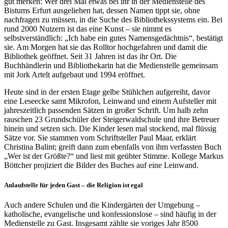
gut merken: Wer drei Mal etwas bei ihr in der Medienstelle des
Bistums Erfurt ausgeliehen hat, dessen Namen tippt sie, ohne
nachfragen zu müssen, in die Suche des Bibliothekssystems ein. Bei
rund 2000 Nutzern ist das eine Kunst – sie nimmt es
selbstverständlich: „Ich habe ein gutes Namensgedächtnis“, bestätigt
sie. Am Morgen hat sie das Rolltor hochgefahren und damit die
Bibliothek geöffnet. Seit 31 Jahren ist das ihr Ort. Die
Buchhändlerin und Bibliothekarin hat die Medienstelle gemeinsam
mit Jork Artelt aufgebaut und 1994 eröffnet.
Heute sind in der ersten Etage gelbe Stühlchen aufgereiht, davor
eine Leseecke samt Mikrofon, Leinwand und einem Aufsteller mit
jahreszeitlich passenden Sätzen in großer Schrift. Um halb zehn
rauschen 23 Grundschüler der Steigerwaldschule und ihre Betreuer
hinein und setzen sich. Die Kinder lesen mal stockend, mal flüssig
Sätze vor. Sie stammen vom Schriftsteller Paul Maar, erklärt
Christina Balint; greift dann zum ebenfalls von ihm verfassten Buch
„Wer ist der Größte?“ und liest mit geübter Stimme. Kollege Markus
Böttcher projiziert die Bilder des Buches auf eine Leinwand.
Anlaufstelle für jeden Gast – die Religion ist egal
Auch andere Schulen und die Kindergärten der Umgebung –
katholische, evangelische und konfessionslose – sind häufig in der
Medienstelle zu Gast. Insgesamt zählte sie voriges Jahr 8500