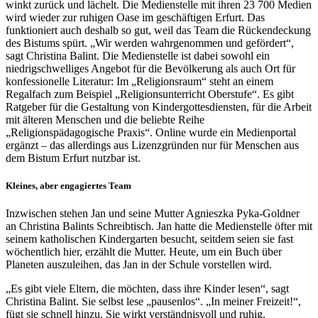
winkt zurück und lächelt. Die Medienstelle mit ihren 23 700 Medien
wird wieder zur ruhigen Oase im geschäftigen Erfurt. Das
funktioniert auch deshalb so gut, weil das Team die Rückendeckung
des Bistums spürt. „Wir werden wahrgenommen und gefördert“,
sagt Christina Balint. Die Medienstelle ist dabei sowohl ein
niedrigschwelliges Angebot für die Bevölkerung als auch Ort für
konfessionelle Literatur: Im „Religionsraum“ steht an einem
Regalfach zum Beispiel „Religionsunterricht Oberstufe“. Es gibt
Ratgeber für die Gestaltung von Kindergottesdiensten, für die Arbeit
mit älteren Menschen und die beliebte Reihe
„Religionspädagogische Praxis“. Online wurde ein Medienportal
ergänzt – das allerdings aus Lizenzgründen nur für Menschen aus
dem Bistum Erfurt nutzbar ist.
Kleines, aber engagiertes Team
Inzwischen stehen Jan und seine Mutter Agnieszka Pyka-Goldner
an Christina Balints Schreibtisch. Jan hatte die Medienstelle öfter mit
seinem katholischen Kindergarten besucht, seitdem seien sie fast
wöchentlich hier, erzählt die Mutter. Heute, um ein Buch über
Planeten auszuleihen, das Jan in der Schule vorstellen wird.
„Es gibt viele Eltern, die möchten, dass ihre Kinder lesen“, sagt
Christina Balint. Sie selbst lese „pausenlos“. „In meiner Freizeit!“,
fügt sie schnell hinzu. Sie wirkt verständnisvoll und ruhig.