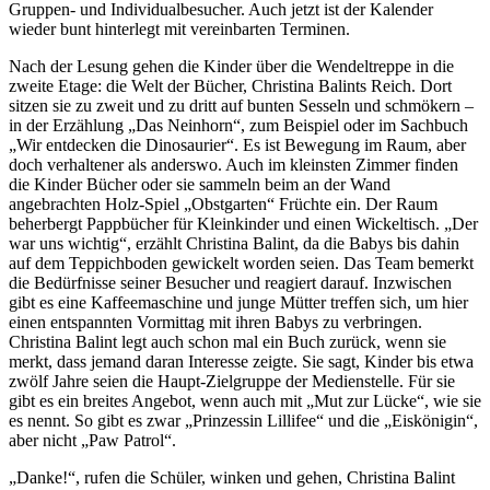
Gruppen- und Individualbesucher. Auch jetzt ist der Kalender
wieder bunt hinterlegt mit vereinbarten Terminen.
Nach der Lesung gehen die Kinder über die Wendeltreppe in die
zweite Etage: die Welt der Bücher, Christina Balints Reich. Dort
sitzen sie zu zweit und zu dritt auf bunten Sesseln und schmökern –
in der Erzählung „Das Neinhorn“, zum Beispiel oder im Sachbuch
„Wir entdecken die Dinosaurier“. Es ist Bewegung im Raum, aber
doch verhaltener als anderswo. Auch im kleinsten Zimmer finden
die Kinder Bücher oder sie sammeln beim an der Wand
angebrachten Holz-Spiel „Obstgarten“ Früchte ein. Der Raum
beherbergt Pappbücher für Kleinkinder und einen Wickeltisch. „Der
war uns wichtig“, erzählt Christina Balint, da die Babys bis dahin
auf dem Teppichboden gewickelt worden seien. Das Team bemerkt
die Bedürfnisse seiner Besucher und reagiert darauf. Inzwischen
gibt es eine Kaffeemaschine und junge Mütter treffen sich, um hier
einen entspannten Vormittag mit ihren Babys zu verbringen.
Christina Balint legt auch schon mal ein Buch zurück, wenn sie
merkt, dass jemand daran Interesse zeigte. Sie sagt, Kinder bis etwa
zwölf Jahre seien die Haupt-Zielgruppe der Medienstelle. Für sie
gibt es ein breites Angebot, wenn auch mit „Mut zur Lücke“, wie sie
es nennt. So gibt es zwar „Prinzessin Lillifee“ und die „Eiskönigin“,
aber nicht „Paw Patrol“.
„Danke!“, rufen die Schüler, winken und gehen, Christina Balint