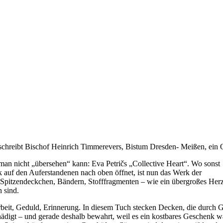
t schreibt Bischof Heinrich Timmerevers, Bistum Dresden- Meißen, ein 
 man nicht „übersehen“ kann: Eva Petričs „Collective Heart“. Wo sonst
auf den Auferstandenen nach oben öffnet, ist nun das Werk der
us Spitzendeckchen, Bändern, Stofffragmenten – wie ein übergroßes Herz
 sind.
für Arbeit, Geduld, Erinnerung. In diesem Tuch stecken Decken, die du
hädigt – und gerade deshalb bewahrt, weil es ein kostbares Geschenk w