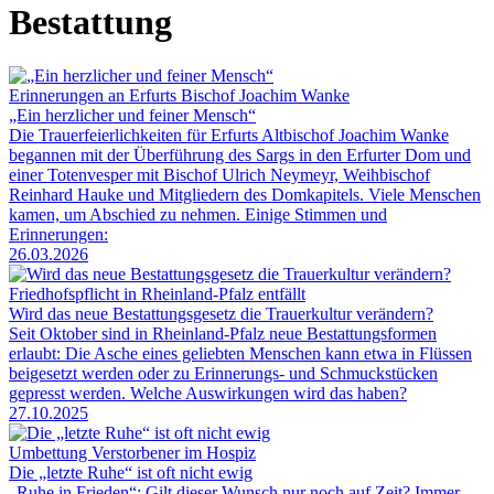
Bestattung
Erinnerungen an Erfurts Bischof Joachim Wanke
„Ein herzlicher und feiner Mensch“
Die Trauerfeierlichkeiten für Erfurts Altbischof Joachim Wanke
begannen mit der Überführung des Sargs in den Erfurter Dom und
einer Totenvesper mit Bischof Ulrich Neymeyr, Weihbischof
Reinhard Hauke und Mitgliedern des Domkapitels. Viele Menschen
kamen, um Abschied zu nehmen. Einige Stimmen und
Erinnerungen:
26.03.2026
Friedhofspflicht in Rheinland-Pfalz entfällt
Wird das neue Bestattungsgesetz die Trauerkultur verändern?
Seit Oktober sind in Rheinland-Pfalz neue Bestattungsformen
erlaubt: Die Asche eines geliebten Menschen kann etwa in Flüssen
beigesetzt werden oder zu Erinnerungs- und Schmuckstücken
gepresst werden. Welche Auswirkungen wird das haben?
27.10.2025
Umbettung Verstorbener im Hospiz
Die „letzte Ruhe“ ist oft nicht ewig
„Ruhe in Frieden“: Gilt dieser Wunsch nur noch auf Zeit? Immer