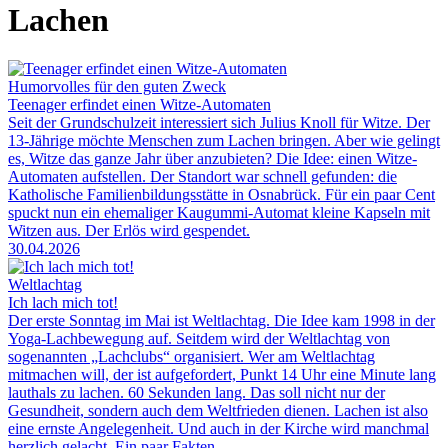
Lachen
Humorvolles für den guten Zweck
Teenager erfindet einen Witze-Automaten
Seit der Grundschulzeit interessiert sich Julius Knoll für Witze. Der
13-Jährige möchte Menschen zum Lachen bringen. Aber wie gelingt
es, Witze das ganze Jahr über anzubieten? Die Idee: einen Witze-
Automaten aufstellen. Der Standort war schnell gefunden: die
Katholische Familienbildungsstätte in Osnabrück. Für ein paar Cent
spuckt nun ein ehemaliger Kaugummi-Automat kleine Kapseln mit
Witzen aus. Der Erlös wird gespendet.
30.04.2026
Weltlachtag
Ich lach mich tot!
Der erste Sonntag im Mai ist Weltlachtag. Die Idee kam 1998 in der
Yoga-Lachbewegung auf. Seitdem wird der Weltlachtag von
sogenannten „Lachclubs“ organisiert. Wer am Weltlachtag
mitmachen will, der ist aufgefordert, Punkt 14 Uhr eine Minute lang
lauthals zu lachen. 60 Sekunden lang. Das soll nicht nur der
Gesundheit, sondern auch dem Weltfrieden dienen. Lachen ist also
eine ernste Angelegenheit. Und auch in der Kirche wird manchmal
herzlich gelacht. Ein paar Fakten.