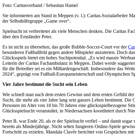
Nachweis
Foto: Caritasverband / Sebastian Hamel
Caption
Sie informierten am Stand in Meppen (v. l.): Caritas-Sozialarbeiter
der Selbsthilfegruppe „Game over“.
Spielsucht ist verbreiteter als viele Menschen denken. Die Caritas 
über den Emsländer Peter.
Es ist nicht zu übersehen, das große Bubble-Soccer-Court vor der
Car
besonderen Fußballfeld gegen andere Mitspieler anzutreten. Doch das 
Glücksspiels bietet ein hohes Suchtpotential. „Es wird massiv Werb
Leiterin der Caritas Fachambulanz in Meppen. Dabei werde suggerier
für die Betreiber sei es ein Milliardengeschäft. Insbesondere das W
2024“, geprägt von Fußball-Europameisterschaft und Olympischen Sp
Vier Jahre bestimmt die Sucht sein Leben
Wie schnell man nach dem ersten Gewinn und dem ersten Gefühl der 
Sucht, die mehr als vier Jahre lang sein ganzes Leben bestimmt. Die
Personen im Alter von 18 bis 70 Jahren eine glücksspielbezogene St
Glücksspielsucht veranstaltet, in Niedersachsen koordiniert durch Ni
Peter B. war Ende 20, als er der Spielsucht verfiel – und damit sogar 
bereits als Minderjährige. Nicht selten fungieren Online-Spiele gewi
Fortschritt zu erzielen. Mandala Clavée berichtet von Gesprächen mit