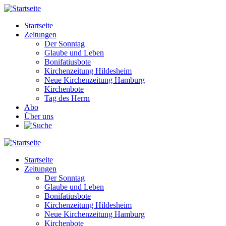
Direkt
zum
Startseite
Inhalt
Zeitungen
Main
Der Sonntag
navigation
Glaube und Leben
Bonifatiusbote
Kirchenzeitung Hildesheim
Neue Kirchenzeitung Hamburg
Kirchenbote
Tag des Herrn
Abo
Über uns
Startseite
Zeitungen
Main
Der Sonntag
navigation
Glaube und Leben
Bonifatiusbote
Kirchenzeitung Hildesheim
Neue Kirchenzeitung Hamburg
Kirchenbote