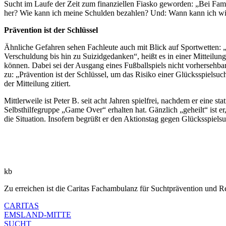
Sucht im Laufe der Zeit zum finanziellen Fiasko geworden: „Bei Fam
her? Wie kann ich meine Schulden bezahlen? Und: Wann kann ich wied
Prävention ist der Schlüssel
Ähnliche Gefahren sehen Fachleute auch mit Blick auf Sportwetten: „
Verschuldung bis hin zu Suizidgedanken“, heißt es in einer Mitteilu
können. Dabei sei der Ausgang eines Fußballspiels nicht vorhersehba
zu: „Prävention ist der Schlüssel, um das Risiko einer Glücksspielsuch
der Mitteilung zitiert.
Mittlerweile ist Peter B. seit acht Jahren spielfrei, nachdem er eine s
Selbsthilfegruppe „Game Over“ erhalten hat. Gänzlich „geheilt“ ist er
die Situation. Insofern begrüßt er den Aktionstag gegen Glücksspielsu
kb
Zu erreichen ist die Caritas Fachambulanz für Suchtprävention und 
CARITAS
EMSLAND-MITTE
SUCHT