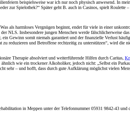
ilienfeiern beispielsweise war ich nur noch physisch anwesend. In m
er zur Spielothek?“ Später geht B. auch in Casinos, spielt Roulette –
Was als harmloses Vergnügen beginnt, endet für viele in einer unkontr
ng der NLS. Insbesondere jungen Menschen werde fälschlicherweise das
r, ein Gewinn somit niemals garantiert und der finanzielle Verlust h
t zu reduzieren und Betroffene rechtzeitig zu unterstützen“, wird die n
tationäre Therapie absolviert und weiterführende Hilfen durch Caritas,
Kr
, ähnlich wie ein trockener Alkoholiker, jedoch nicht: „Selbst ein Park
cht sehr – und hofft, dass durch gute Aufklärung möglichst vielen Mens
Rehabilitation in Meppen unter der Telefonnummer 05931 9842-43 und 