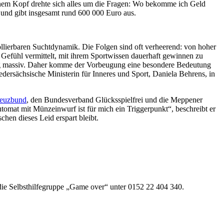
einem Kopf drehte sich alles um die Fragen: Wo bekomme ich Geld
 und gibt insgesamt rund 600 000 Euro aus.
ollierbaren Suchtdynamik. Die Folgen sind oft verheerend: von hoher
 Gefühl vermittelt, mit ihrem Sportwissen dauerhaft gewinnen zu
äufig massiv. Daher komme der Vorbeugung eine besondere Bedeutung
iedersächsische Ministerin für Inneres und Sport, Daniela Behrens, in
euzbund
, den Bundesverband Glücksspielfrei und die Meppener
automat mit Münzeinwurf ist für mich ein Triggerpunkt“, beschreibt er
chen dieses Leid erspart bleibt.
die Selbsthilfegruppe „Game over“ unter 0152 22 404 340.