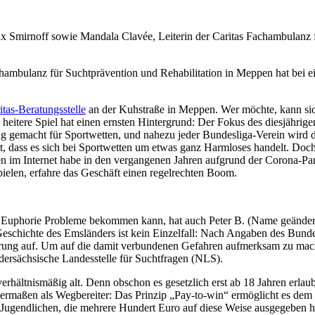
 Max Smirnoff sowie Mandala Clavée, Leiterin der Caritas Fachambulanz 
Fachambulanz für Suchtprävention und Rehabilitation in Meppen hat bei 
itas-Beratungsstelle
an der Kuhstraße in Meppen. Wer möchte, kann sic
heitere Spiel hat einen ernsten Hintergrund: Der Fokus des diesjährig
ung gemacht für Sportwetten, und nahezu jeder Bundesliga-Verein wird
t, dass es sich bei Sportwetten um etwas ganz Harmloses handelt. Doc
etten im Internet habe in den vergangenen Jahren aufgrund der Corona-
ielen, erfahre das Geschäft einen regelrechten Boom.
Euphorie Probleme bekommen kann, hat auch Peter B. (Name geändert)
 Geschichte des Emsländers ist kein Einzelfall: Nach Angaben des Bun
örung auf. Um auf die damit verbundenen Gefahren aufmerksam zu mach
edersächsische Landesstelle für Suchtfragen (NLS).
verhältnismäßig alt. Denn obschon es gesetzlich erst ab 18 Jahren erlaub
ssermaßen als Wegbereiter: Das Prinzip „Pay-to-win“ ermöglicht es dem
 Jugendlichen, die mehrere Hundert Euro auf diese Weise ausgegeben ha