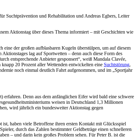
für Suchtprävention und Rehabilitation und Andreas Egbers, Leiter
einem Aktionstag über dieses Thema informiert – mit Geschichten wie
h eine der großen aufblasbaren Kugeln überstülpen, um auf diesem
en Aktionstages lag auf Sportwetten – denn auch diese Form des
 durch entsprechende Anbieter gesponsert“, weiß Mandala Clavée,
h knapp 20 Prozent aller Wettenden entwickelten eine
Suchtstörung
,
Pandemie noch einmal deutlich Fahrt aufgenommen, und im „Sportjahr
 erfahren. Denn aus dem anfänglichen Eifer wird bald eine schwere
desgesundheitsministeriums weisen in Deutschland 1,3 Millionen
en, wird jährlich ein bundesweiter Aktionstag gegen
t ist, haben viele Betroffene ihren ersten Kontakt mit Glücksspiel
 Spieler, durch das Zahlen bestimmter Geldbeträge einen schnelleren
ben – und darin kein großes Problem sehen. Für Peter B. ist die