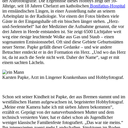
der Astrofotografie. Die Ergebnisse dieses Hobbys zeigt der 59-
Jährige, seit 18 Jahren Chefarzt am katholischen
Bonifatius-Hospital
im emsländischen Lingen, in einer Ausstellung nahe an seinem
Arbeitsplatz in der Radiologie. Vor einem der Fotos bleiben viele
Gäste in der Eingangshalle oft ein bisschen länger stehen. „Herz-
und-Seelennebel“ hat der Mediziner die Aufnahme genannt, die vor
drei Jahren in Heede entstanden ist. Sie zeigt 6500 Lichtjahre weit
weg eine riesige leuchtende Wolke aus Gas und Staub – einen
sogenannten Emissionsnebel. Oft sind diese Gebiete Geburtsstätten
neuer Sterne. Papke gefällt dieser Gedanke – und wie andere
Betrachter entdeckt er in der Formation ein Herz. „Und wo das Herz
ist, da ist auch die Seele nicht weit. Daher der Name“, sagt er mit
einem sachten Lächeln.
Karsten Papke, Arzt im Lingener Krankenhaus und Hobbyfotograf.
Schon seit seiner Kindheit ist Papke, der aus Bremen stammt und im
westfälischen Hamm aufgewachsen ist, begeisterter Hobbyfotograf.
„Meine erste Kamera habe ich mit sieben Jahren bekommen“,
erzählt er. Geprägt von der naturverbundenen Mutter und dem
technisch versierten Vater, hat er dabei schon als Jugendlicher
weniger klassische Familienfeste fotografiert. „Das war nie meins.“
Ihn interessierten zuerst mehr Landschaften, Strukturen im Boden,