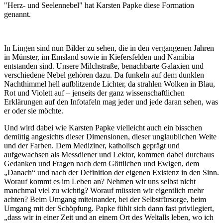
"Herz- und Seelennebel" hat Karsten Papke diese Formation
genannt.
In Lingen sind nun Bilder zu sehen, die in den vergangenen Jahren
in Münster, im Emsland sowie in Kiefersfelden und Namibia
entstanden sind. Unsere Milchstraße, benachbarte Galaxien und
verschiedene Nebel gehören dazu. Da funkeln auf dem dunklen
Nachthimmel hell aufblitzende Lichter, da strahlen Wolken in Blau,
Rot und Violett auf – jenseits der ganz wissenschaftlichen
Erklärungen auf den Infotafeln mag jeder und jede daran sehen, was
er oder sie möchte.
Und wird dabei wie Karsten Papke vielleicht auch ein bisschen
demütig angesichts dieser Dimensionen, dieser unglaublichen Weite
und der Farben. Dem Mediziner, katholisch geprägt und
aufgewachsen als Messdiener und Lektor, kommen dabei durchaus
Gedanken und Fragen nach dem Göttlichen und Ewigen, dem
„Danach“ und nach der Definition der eigenen Existenz in den Sinn.
Worauf kommt es im Leben an? Nehmen wir uns selbst nicht
manchmal viel zu wichtig? Worauf müssten wir eigentlich mehr
achten? Beim Umgang miteinander, bei der Selbstfürsorge, beim
Umgang mit der Schöpfung. Papke fühlt sich dann fast privilegiert,
„dass wir in einer Zeit und an einem Ort des Weltalls leben, wo ich