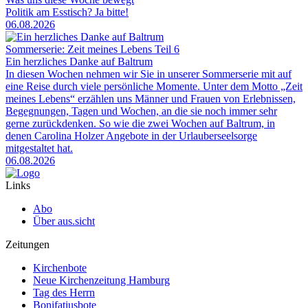
Politik am Esstisch? Ja bitte!
06.08.2026
Sommerserie: Zeit meines Lebens Teil 6
Ein herzliches Danke auf Baltrum
In diesen Wochen nehmen wir Sie in unserer Sommerserie mit auf
eine Reise durch viele persönliche Momente. Unter dem Motto „Zeit
meines Lebens“ erzählen uns Männer und Frauen von Erlebnissen,
Begegnungen, Tagen und Wochen, an die sie noch immer sehr
gerne zurückdenken. So wie die zwei Wochen auf Baltrum, in
denen Carolina Holzer Angebote in der Urlauberseelsorge
mitgestaltet hat.
06.08.2026
Links
Abo
Über aus.sicht
Zeitungen
Kirchenbote
Neue Kirchenzeitung Hamburg
Tag des Herrn
Bonifatiusbote