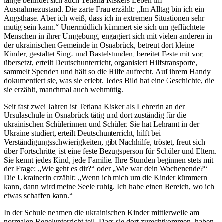
lange befindet sich auch Tetiana Kiskers Leben im
Ausnahmezustand. Die zarte Frau erzählt: „Im Alltag bin ich ein
Angsthase. Aber ich weiß, dass ich in extremen Situationen sehr
mutig sein kann.“ Unermüdlich kümmert sie sich um geflüchtete
Menschen in ihrer Umgebung, engagiert sich mit vielen anderen in
der ukrainischen Gemeinde in Osnabrück, betreut dort kleine
Kinder, gestaltet Sing- und Bastelstunden, bereitet Feste mit vor,
übersetzt, erteilt Deutschunterricht, organisiert Hilfstransporte,
sammelt Spenden und hält so die Hilfe aufrecht. Auf ihrem Handy
dokumentiert sie, was sie erlebt. Jedes Bild hat eine Geschichte, die
sie erzählt, manchmal auch wehmütig.
Seit fast zwei Jahren ist Tetiana Kisker als Lehrerin an der
Ursulaschule in Osnabrück tätig und dort zuständig für die
ukrainischen Schülerinnen und Schüler. Sie hat Lehramt in der
Ukraine studiert, erteilt Deutschunterricht, hilft bei
Verständigungsschwierigkeiten, gibt Nachhilfe, tröstet, freut sich
über Fortschritte, ist eine feste Bezugsperson für Schüler und Eltern.
Sie kennt jedes Kind, jede Familie. Ihre Stunden beginnen stets mit
der Frage: „Wie geht es dir?“ oder „Wie war dein Wochenende?“
Die Ukrainerin erzählt: „Wenn ich mich um die Kinder kümmern
kann, dann wird meine Seele ruhig. Ich habe einen Bereich, wo ich
etwas schaffen kann.“
In der Schule nehmen die ukrainischen Kinder mittlerweile am
normalen Regelunterricht teil. Dass sie dort zurechtkommen, haben