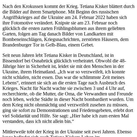
Nach den Krokussen kommt der Krieg. Tetiana Kisker blättert durch
die Bilder auf ihrem Smartphone. Mit Beginn des russischen
Angriffskrieges auf die Ukraine am 24. Februar 2022 haben sich
ihre Fotomotive verändert. Knipste sie am 23. Februar noch
glücklich die ersten zarten Frühlingsblumen aus ihrem geliebten
Garten, folgen am Tag danach Bilder von Landkarten mit
Bombeneinschlägen, Kriegsnachrichten, zerstörten Häusern, dem
Brandenburger Tor in Gelb-Blau, einem Gebet.
Seit neun Jahren lebt Tetiana Kisker in Deutschland, ist in
Bissendorf bei Osnabrück glücklich verheiratet. Obwohl die 48-
Jährige hier in Sicherheit ist, leidet sie mit den Menschen in der
Ukraine, ihrem Heimatland. „Ich war so verzweifelt, ich konnte
nicht schlafen, nicht essen. Das war die schlimmste Zeit meines
Lebens“, erinnert sie sich an die ersten Tage nach Ausbruch des
Krieges. Nacht für Nacht wachte sie zwischen 3 und 4 Uhr auf,
recherchierte, ob die Mutter, die Oma, die Verwandten und Freunde
noch leben, welche Städte in dieser Nacht bombardiert wurden. Um
dem Krieg nicht ohnmächtig und verzweifelt zusehen zu müssen,
ging sie sofort zu Demonstrationen und Friedensgebeten, erlebt dort
viel Solidarität und Hilfe. Sie sagt: „Hier habe ich zum ersten Mal
verstanden, dass ich nicht allein bin.“
Mittlerweile tobt der Krieg in der Ukraine seit zwei Jahren. Ebenso