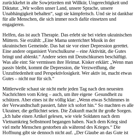
zurückkehrt in alte Sowjetzeiten mit Willkür, Ungerechtigkeit und
Diktatur. „Wir wollen unser Land, unsere Sprache, unsere
Unabhängigkeit behalten“, sagt sie kämpferisch. Und sie ist dankbar
für alle Menschen, die sich immer noch dafür einsetzen und
engagieren.
Helfen, das ist auch Therapie. Das erlebt sie bei vielen ukrainischen
Müttern. Sie erzählt: „Eine Mama unterrichtet Musik in der
ukrainischen Gemeinde. Das hat sie vor einer Depression gerettet.
Eine andere organisiert Vorschulkurse – eine Aktivität, die Gutes
bringt und ablenkt.“ Andere seien mit Deutschkursen beschäftigt.
Was alle eint: Sie vermissen ihre Heimat. Kisker erklärt: „Wenn man
passiv bleibt, kommt die Depression, die Verzweiflung, die
Unzufriedenheit und Perspektivlosigkeit. Wer aktiv ist, macht etwas
Gutes – nicht nur für sich.“
Mittlerweile schaut sie nicht mehr jeden Tag nach den neuesten
Nachrichten vom Krieg – auch, um ihre eigene Gesundheit zu
schützen. Aber eines ist ihr völlig klar: „Wenn etwas Schlimmes in
der Verwandtschaft passiert, fahre ich sofort hin.“ So machten es alle
Ukrainer, die geflüchtet seien. Die Zukunft macht ihr große Sorgen.
„Ich habe einen Artikel gelesen, wie viele Soldaten nach dem
Vietnamkrieg Selbstmord begangen haben. Nach dem Krieg sind
viel mehr Menschen gestorben als während des Krieges.“ Die
Hoffnung gibt sie dennoch nicht auf. „Der Glaube an das Gute ist