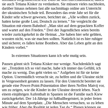
sie auch Tetiana Kisker zu verdanken. Sie müssen vieles nachholen,
darüber hinaus nehmen fast alle nachmittags online am Unterricht
der ukrainischen Schule teil. Besonders das erste Jahr sei für die
Kinder sehr schwer gewesen, berichtet sie. „Alle wollten zurück,
hatten keine große Lust, Deutsch zu lernen.“ Sie vergleicht die
Situation mit einem Bahnhof: „Man sitzt auf dem gepackten Koffer
und wartet auf den Frieden.“ Drei der Jugendlichen seien bereits
wieder zurückgekehrt in die Heimat. „Sie haben hier sehr gelitten,
wussten nicht, was sie machen sollten. Natürlich ist es hier ruhiger
und sicherer, es fallen keine Bomben. Aber das Leben geht an den
Kindern vorbei.“
In extremen Situationen kann ich sehr mutig sein.
Pausen gönnt sich Tetiana Kisker nur wenige. Nachdenklich sagt
sie: „Trotzdem ich so viel mache, habe ich immer das Gefühl, ich
mache zu wenig. Das geht vielen so.“ Aufgeben ist für sie keine
Option. Unermüdlich versucht sie, zu helfen und die Ukraine nicht
in Vergessenheit geraten zu lassen. Für den Unterricht bereitet sie
gerade eine Power-Point-Präsentation über ihren Neffen Matvij vor,
um zu zeigen, wie die Kinder in der Ukraine derzeit leben. Nach
einem einjährigen Aufenthalt in Spanien ist die Familie nach Kiew
zurückgekehrt. Der 14-Jährige ist fußballbegeistert, in jeder freien
Minute auf dem Sportplatz. „Die Menschen versuchen, so zu leben
wie früher. Aber die Realität ist jeden Tag da.“ Planen können sie