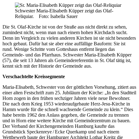
Schwester Maria-Elisabeth Küpper zeigt das Olaf-
Reliquiar. Foto: Isabella Sauer
Die St. Olaf-Kirche ist von der Straße aus nicht direkt zu sehen,
zumindest nicht, wenn man nach einem hohen Kirchdach sucht.
Denn im Vergleich zu vielen anderen Kirchen ist sie nicht besonders
hoch gebaut. Dafür hat sie aber eine auffällige Bauform: Sie ist
rund. Wenige Schritte vom Gotteshaus entfernt liegen das
Gemeinde- und das Pfarrhaus. Schwester Maria-Elisabeth Küpper
(57), die seit 13 Jahren als Gemeindereferentin in St. Olaf tätig ist,
kennt sich mit der Historie der Gemeinde aus.
Verschachtelte Kreissegmente
Maria-Elisabeth, Schwester von der göttlichen Vorsehung, zitiert aus
einer alten Festschrift zum 25. Jubiläum der Kirche: „In den Stadtteil
Horn zogen in den frühen sechziger Jahren viele neue Bewohner.
Die nach dem Krieg 1953 wiederaufgebaute Herz-Jesu-Kirche in
Hamm wurde für die schnell wachsende Gemeinde zu klein.“ Dies
habe bereits 1962 den Anlass gegeben, die Gemeinde zu trennen
und in Horn eine weitere Kirche mit Gemeindezentrum zu bauen.
Der Verband der Kirchengemeinden Hamburg kaufte das
Grundstück Speckenreye / Ecke Querkamp und nach einem
Wettbewerb baute der Hamburger Architekt Lothar Kreitz die