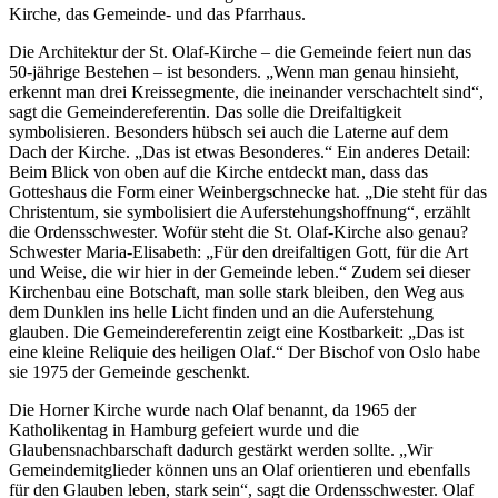
Kirche, das Gemeinde- und das Pfarrhaus.
Die Architektur der St. Olaf-Kirche – die Gemeinde feiert nun das
50-jährige Bestehen – ist besonders. „Wenn man genau hinsieht,
erkennt man drei Kreissegmente, die ineinander verschachtelt sind“,
sagt die Gemeindereferentin. Das solle die Dreifaltigkeit
symbolisieren. Besonders hübsch sei auch die Laterne auf dem
Dach der Kirche. „Das ist etwas Besonderes.“ Ein anderes Detail:
Beim Blick von oben auf die Kirche entdeckt man, dass das
Gotteshaus die Form einer Weinbergschnecke hat. „Die steht für das
Christentum, sie symbolisiert die Auferstehungshoffnung“, erzählt
die Ordensschwester. Wofür steht die St. Olaf-Kirche also genau?
Schwester Maria-Elisabeth: „Für den dreifaltigen Gott, für die Art
und Weise, die wir hier in der Gemeinde leben.“ Zudem sei dieser
Kirchenbau eine Botschaft, man solle stark bleiben, den Weg aus
dem Dunklen ins helle Licht finden und an die Auferstehung
glauben. Die Gemeindereferentin zeigt eine Kostbarkeit: „Das ist
eine kleine Reliquie des heiligen Olaf.“ Der Bischof von Oslo habe
sie 1975 der Gemeinde geschenkt.
Die Horner Kirche wurde nach Olaf benannt, da 1965 der
Katholikentag in Hamburg gefeiert wurde und die
Glaubensnachbarschaft dadurch gestärkt werden sollte. „Wir
Gemeindemitglieder können uns an Olaf orientieren und ebenfalls
für den Glauben leben, stark sein“, sagt die Ordensschwester. Olaf