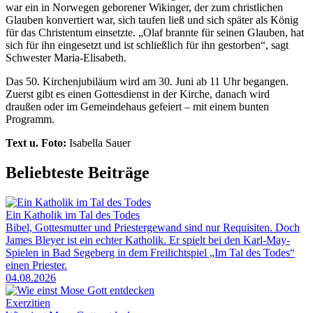
war ein in Norwegen geborener Wikinger, der zum christlichen
Glauben konvertiert war, sich taufen ließ und sich später als König
für das Christentum einsetzte. „Olaf brannte für seinen Glauben, hat
sich für ihn eingesetzt und ist schließlich für ihn gestorben“, sagt
Schwester Maria-Elisabeth.
Das 50. Kirchenjubiläum wird am 30. Juni ab 11 Uhr begangen.
Zuerst gibt es einen Gottesdienst in der Kirche, danach wird
draußen oder im Gemeindehaus gefeiert – mit einem bunten
Programm.
Text u. Foto:
Isabella Sauer
Beliebteste Beiträge
Ein Katholik im Tal des Todes
Bibel, Gottesmutter und Priestergewand sind nur Requisiten. Doch
James Bleyer ist ein echter Katholik. Er spielt bei den Karl-May-
Spielen in Bad Segeberg in dem Freilichtspiel „Im Tal des Todes“
einen Priester.
04.08.2026
Exerzitien