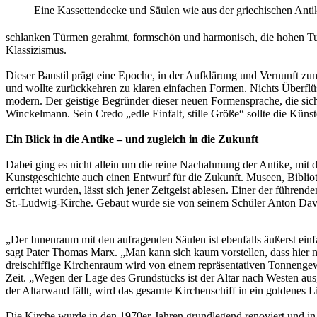
Eine Kassettendecke und Säulen wie aus der griechischen Anti
schlanken Türmen gerahmt, formschön und harmonisch, die hohen Turms
Klassizismus.
Dieser Baustil prägt eine Epoche, in der Aufklärung und Vernunft zu
und wollte zurückkehren zu klaren einfachen Formen. Nichts Überflüssi
modern. Der geistige Begründer dieser neuen Formensprache, die sic
Winckelmann. Sein Credo „edle Einfalt, stille Größe“ sollte die Künst
Ein Blick in die Antike – und zugleich in die Zukunft
Dabei ging es nicht allein um die reine Nachahmung der Antike, mit 
Kunstgeschichte auch einen Entwurf für die Zukunft. Museen, Bibliot
errichtet wurden, lässt sich jener Zeitgeist ablesen. Einer der führe
St.-Ludwig-Kirche. Gebaut wurde sie von seinem Schüler Anton David 
„Der Innenraum mit den aufragenden Säulen ist ebenfalls äußerst einfac
sagt Pater Thomas Marx. „Man kann sich kaum vorstellen, dass hier 
dreischiffige Kirchenraum wird von einem repräsentativen Tonnengewöl
Zeit. „Wegen der Lage des Grundstücks ist der Altar nach Wes­ten aus
der Altarwand fällt, wird das gesamte Kirchenschiff in ein goldenes L
Die Kirche wurde in den 1970er-Jahren grundlegend renoviert und in 