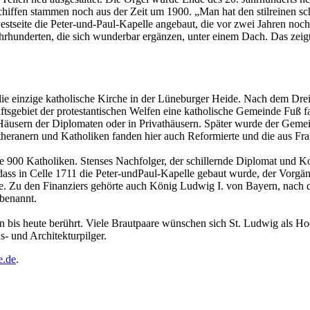
chiffen stammen noch aus der Zeit um 1900. „Man hat den stilreinen schl
stseite die Peter-und-Paul-Kapelle angebaut, die vor zwei Jahren noc
rhunderten, die sich wunderbar ergänzen, unter einem Dach. Das zeigt,
ie einzige katholische Kirche in der Lüneburger Heide. Nach dem Dre
tsgebiet der protestantischen Welfen eine katholische Gemeinde Fuß fas
 Häusern der Diplomaten oder in Privathäusern. Später wurde der Gemei
eranern und Katholiken fanden hier auch Reformierte und die aus Fra
 900 Katholiken. Stenses Nachfolger, der schillernde Diplomat und K
, dass in Celle 1711 die Peter-undPaul-Kapelle gebaut wurde, der Vorgä
nnte. Zu den Finanziers gehörte auch König Ludwig I. von Bayern, na
 benannt.
bis heute berührt. Viele Brautpaare wünschen sich St. Ludwig als Hoch
- und Architekturpilger.
e.de
.