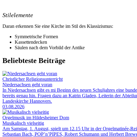
Stilelemente
Daran erkennen Sie eine Kirche im Stil des Klassizismus:
Symmetrische Formen
Kassettendecken
Säulen nach dem Vorbild der Antike
Beliebteste Beiträge
Christlicher Religionsunterricht
Niedersachsen geht voran
In Niedersachsen gibt es mi Beginn des neuen Schuljahres eine bunde
bereits genau hin. Fragen dazu an Katrin Gladen, Leiterin der Abtei
Landeskirche Hannovers.
03.08.2026
Orgelmusik im Hildesheimer Dom
Musikalisch vielseitig
Am Samstag, 1. August, spielt um 12.15 Uhr in der Orgelmatinée-R
Sebastian Bach, POP’n’PIPES, Robert Schumann und Herbert Brewe