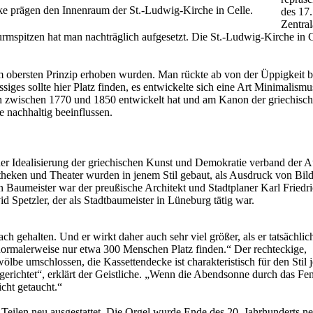
ke prägen den Innenraum der St.-Ludwig-Kirche in Celle.
des 17.
Zentral
pitzen hat man nachträglich aufgesetzt. Die St.-Ludwig-Kirche in Cell
m obersten Prinzip erhoben wurden. Man rückte ab von der Üppigkeit bar
ges sollte hier Platz finden, es entwickelte sich eine Art Minimalismu
h zwischen 1770 und 1850 entwickelt hat und am Kanon der griechische
e nachhaltig beeinflussen.
der Idealisierung der griechischen Kunst und Demokratie verband der 
heken und Theater wurden in jenem Stil gebaut, als Ausdruck von Bild
nden Baumeister war der preußische Architekt und Stadtplaner Karl Frie
Spetzler, der als Stadtbaumeister in Lüneburg tätig war.
h gehalten. Und er wirkt daher auch sehr viel größer, als er tatsächlich
normalerweise nur etwa 300 Menschen Platz finden.“ Der rechteckige,
be umschlossen, die Kassettendecke ist charakteristisch für den Stil 
gerichtet“, erklärt der Geistliche. „Wenn die Abendsonne durch das Fen
icht getaucht.“
Teilen neu ausgestattet. Die Orgel wurde Ende des 20. Jahrhunderts n