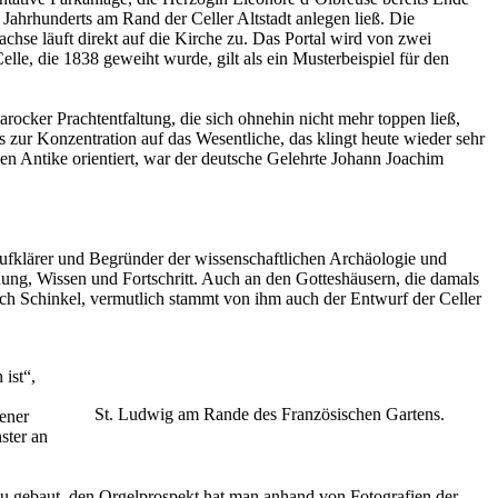
 Jahrhunderts am Rand der Celler Altstadt anlegen ließ. Die
achse läuft direkt auf die Kirche zu. Das Portal wird von zwei
e, die 1838 geweiht wurde, gilt als ein Musterbeispiel für den
ocker Prachtentfaltung, die sich ohnehin nicht mehr toppen ließ,
s zur Konzentration auf das Wesentliche, das klingt heute wieder sehr
n Antike orientiert, war der deutsche Gelehrte Johann Joachim
Aufklärer und Begründer der wissenschaftlichen Archäologie und
ung, Wissen und Fortschritt. Auch an den Gotteshäusern, die damals
drich Schinkel, vermutlich stammt von ihm auch der Entwurf der Celler
 ist“,
St. Ludwig am Rande des Französischen Gartens.
jener
ster an
eu gebaut, den Orgelprospekt hat man anhand von Fotografien der