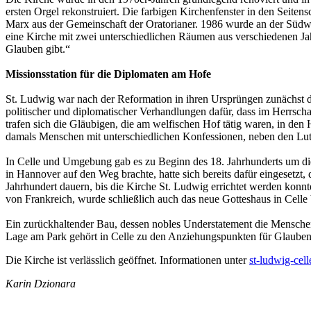
ersten Orgel rekonstruiert. Die farbigen Kirchenfenster in den Seitens
Marx aus der Gemeinschaft der Oratorianer. 1986 wurde an der Südwe
eine Kirche mit zwei unterschiedlichen Räumen aus verschiedenen Jah
Glauben gibt.“
Missionsstation für die Diplomaten am Hofe
St. Ludwig war nach der Reformation in ihren Ursprüngen zunächst d
politischer und diplomatischer Verhandlungen dafür, dass im Herrschaf
trafen sich die Gläubigen, die am welfischen Hof tätig waren, in den
damals Menschen mit unterschiedlichen Konfessionen, neben den Luth
In Celle und Umgebung gab es zu Beginn des 18. Jahrhunderts um die
in Hannover auf den Weg brachte, hatte sich bereits dafür eingesetzt
Jahrhundert dauern, bis die Kirche St. Ludwig errichtet werden ko
von Frankreich, wurde schließlich auch das neue Gotteshaus in Celle
Ein zurückhaltender Bau, dessen nobles Understatement die Menschen 
Lage am Park gehört in Celle zu den Anziehungspunkten für Glaubens
Die Kirche ist verlässlich geöffnet. Informationen unter
st-ludwig-cell
Karin Dzionara