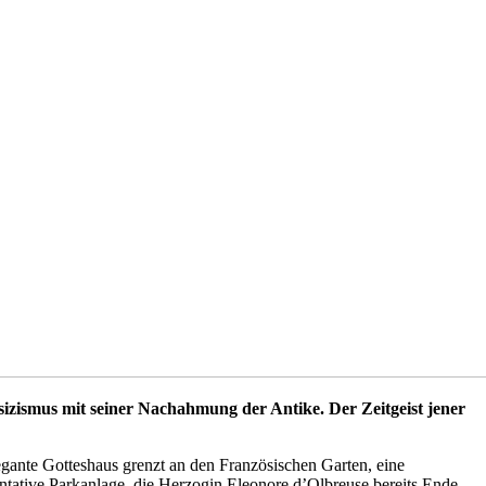
izismus mit seiner Nachahmung der Antike. Der Zeitgeist jener
gante Gotteshaus grenzt an den Französischen Garten, eine
ntative Parkanlage, die Herzogin Eleonore d’Olbreuse bereits Ende