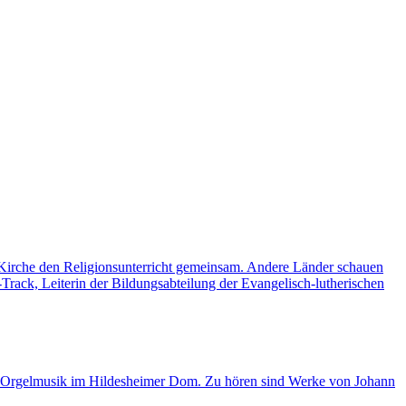
e Kirche den Religionsunterricht gemeinsam. Andere Länder schauen
rack, Leiterin der Bildungsabteilung der Evangelisch-lutherischen
n Orgelmusik im Hildesheimer Dom. Zu hören sind Werke von Johann