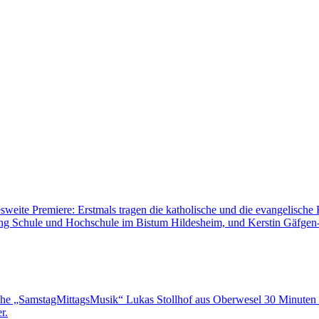
sweite Premiere: Erstmals tragen die katholische und die evangelisch
lung Schule und Hochschule im Bistum Hildesheim, und Kerstin Gäfgen-T
eihe „SamstagMittagsMusik“ Lukas Stollhof aus Oberwesel 30 Minute
r.