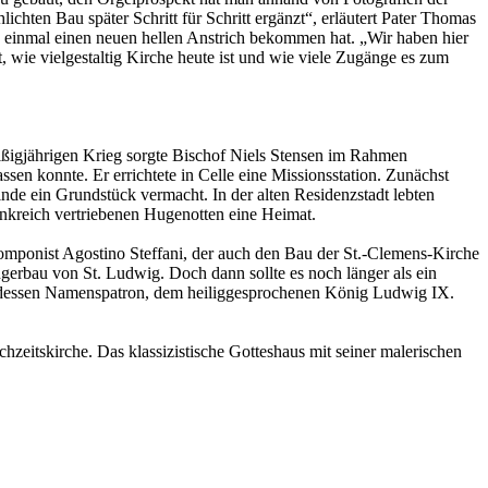
ichten Bau später Schritt für Schritt ergänzt“, erläutert Pater Thomas
h einmal einen neuen hellen Anstrich bekommen hat. „Wir haben hier
 wie vielgestaltig Kirche heute ist und wie viele Zugänge es zum
ißigjährigen Krieg sorgte Bischof Niels Stensen im Rahmen
sen konnte. Er errichtete in Celle eine Missionsstation. Zunächst
nde ein Grundstück vermacht. In der alten Residenzstadt lebten
nkreich vertriebenen Hugenotten eine Heimat.
omponist Agostino Steffani, der auch den Bau der St.-Clemens-Kirche
ngerbau von St. Ludwig. Doch dann sollte es noch länger als ein
ch dessen Namenspatron, dem heiliggesprochenen König Ludwig IX.
zeitskirche. Das klassizistische Gotteshaus mit seiner malerischen