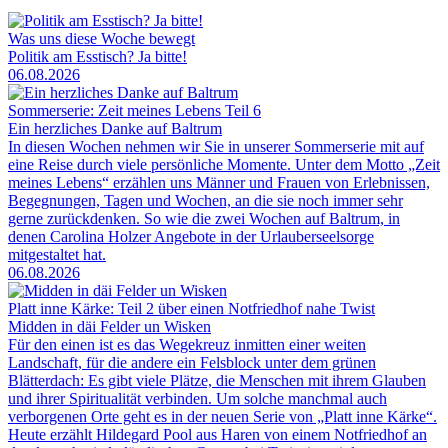
Was uns diese Woche bewegt
Politik am Esstisch? Ja bitte!
06.08.2026
Sommerserie: Zeit meines Lebens Teil 6
Ein herzliches Danke auf Baltrum
In diesen Wochen nehmen wir Sie in unserer Sommerserie mit auf
eine Reise durch viele persönliche Momente. Unter dem Motto „Zeit
meines Lebens“ erzählen uns Männer und Frauen von Erlebnissen,
Begegnungen, Tagen und Wochen, an die sie noch immer sehr
gerne zurückdenken. So wie die zwei Wochen auf Baltrum, in
denen Carolina Holzer Angebote in der Urlauberseelsorge
mitgestaltet hat.
06.08.2026
Platt inne Kärke: Teil 2 über einen Notfriedhof nahe Twist
Midden in däi Felder un Wisken
Für den einen ist es das Wegekreuz inmitten einer weiten
Landschaft, für die andere ein Felsblock unter dem grünen
Blätterdach: Es gibt viele Plätze, die Menschen mit ihrem Glauben
und ihrer Spiritualität verbinden. Um solche manchmal auch
verborgenen Orte geht es in der neuen Serie von „Platt inne Kärke“.
Heute erzählt Hildegard Pool aus Haren von einem Notfriedhof an