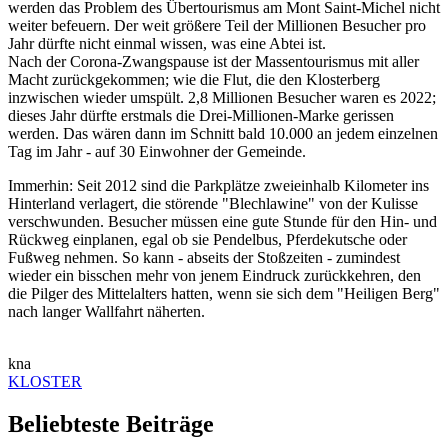
werden das Problem des Übertourismus am Mont Saint-Michel nicht
weiter befeuern. Der weit größere Teil der Millionen Besucher pro
Jahr dürfte nicht einmal wissen, was eine Abtei ist.
Nach der Corona-Zwangspause ist der Massentourismus mit aller
Macht zurückgekommen; wie die Flut, die den Klosterberg
inzwischen wieder umspült. 2,8 Millionen Besucher waren es 2022;
dieses Jahr dürfte erstmals die Drei-Millionen-Marke gerissen
werden. Das wären dann im Schnitt bald 10.000 an jedem einzelnen
Tag im Jahr - auf 30 Einwohner der Gemeinde.
Immerhin: Seit 2012 sind die Parkplätze zweieinhalb Kilometer ins
Hinterland verlagert, die störende "Blechlawine" von der Kulisse
verschwunden. Besucher müssen eine gute Stunde für den Hin- und
Rückweg einplanen, egal ob sie Pendelbus, Pferdekutsche oder
Fußweg nehmen. So kann - abseits der Stoßzeiten - zumindest
wieder ein bisschen mehr von jenem Eindruck zurückkehren, den
die Pilger des Mittelalters hatten, wenn sie sich dem "Heiligen Berg"
nach langer Wallfahrt näherten.
kna
KLOSTER
Beliebteste Beiträge