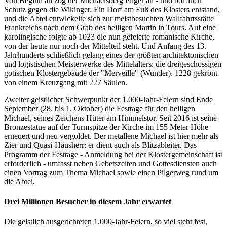
Von Beginn an zog der Michaelsberg Pilger an - und bot auch
Schutz gegen die Wikinger. Ein Dorf am Fuß des Klosters entstand,
und die Abtei entwickelte sich zur meistbesuchten Wallfahrtsstätte
Frankreichs nach dem Grab des heiligen Martin in Tours. Auf eine
karolingische folgte ab 1023 die nun gefeierte romanische Kirche,
von der heute nur noch der Mittelteil steht. Und Anfang des 13.
Jahrhunderts schließlich gelang eines der größten architektonischen
und logistischen Meisterwerke des Mittelalters: die dreigeschossigen
gotischen Klostergebäude der "Merveille" (Wunder), 1228 gekrönt
von einem Kreuzgang mit 227 Säulen.
Zweiter geistlicher Schwerpunkt der 1.000-Jahr-Feiern sind Ende
September (28. bis 1. Oktober) die Festtage für den heiligen
Michael, seines Zeichens Hüter am Himmelstor. Seit 2016 ist seine
Bronzestatue auf der Turmspitze der Kirche im 155 Meter Höhe
erneuert und neu vergoldet. Der metallene Michael ist hier mehr als
Zier und Quasi-Hausherr; er dient auch als Blitzableiter. Das
Programm der Festtage - Anmeldung bei der Klostergemeinschaft ist
erforderlich - umfasst neben Gebetszeiten und Gottesdiensten auch
einen Vortrag zum Thema Michael sowie einen Pilgerweg rund um
die Abtei.
Drei Millionen Besucher in diesem Jahr erwartet
Die geistlich ausgerichteten 1.000-Jahr-Feiern, so viel steht fest,