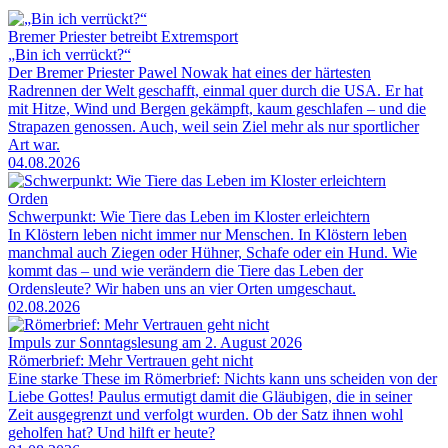
Bremer Priester betreibt Extremsport
„Bin ich verrückt?“
Der Bremer Priester Pawel Nowak hat eines der härtesten
Radrennen der Welt geschafft, einmal quer durch die USA. Er hat
mit Hitze, Wind und Bergen gekämpft, kaum geschlafen – und die
Strapazen genossen. Auch, weil sein Ziel mehr als nur sportlicher
Art war.
04.08.2026
Orden
Schwerpunkt: Wie Tiere das Leben im Kloster erleichtern
In Klöstern leben nicht immer nur Menschen. In Klöstern leben
manchmal auch Ziegen oder Hühner, Schafe oder ein Hund. Wie
kommt das – und wie verändern die Tiere das Leben der
Ordensleute? Wir haben uns an vier Orten umgeschaut.
02.08.2026
Impuls zur Sonntagslesung am 2. August 2026
Römerbrief: Mehr Vertrauen geht nicht
Eine starke These im Römerbrief: Nichts kann uns scheiden von der
Liebe Gottes! Paulus ermutigt damit die Gläubigen, die in seiner
Zeit ausgegrenzt und verfolgt wurden. Ob der Satz ihnen wohl
geholfen hat? Und hilft er heute?