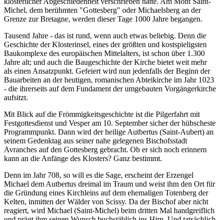
klösterlicher Abgeschiedenheit verschrieben hatte. Am Mont Saint-
Michel, dem berühmten "Gottesberg" oder Michaelsberg an der
Grenze zur Bretagne, werden dieser Tage 1000 Jahre begangen.
Tausend Jahre - das ist rund, wenn auch etwas beliebig. Denn die
Geschichte der Klosterinsel, eines der größten und kostspieligsten
Baukomplexe des europäischen Mittelalters, ist schon über 1.300
Jahre alt; und auch die Baugeschichte der Kirche bietet weit mehr
als einen Ansatzpunkt. Gefeiert wird nun jedenfalls der Beginn der
Bauarbeiten an der heutigen, romanischen Abteikirche im Jahr 1023
- die ihrerseits auf dem Fundament der umgebauten Vorgängerkirche
aufsitzt.
Mit Blick auf die Frömmigkeitsgeschichte ist die Pilgerfahrt mit
Festgottesdienst und Vesper am 10. September sicher der hübscheste
Programmpunkt. Dann wird der heilige Autbertus (Saint-Aubert) an
seinem Gedenktag aus seiner nahe gelegenen Bischofsstadt
Avranches auf den Gottesberg gebracht. Ob er sich noch erinnern
kann an die Anfänge des Klosters? Ganz bestimmt.
Denn im Jahr 708, so will es die Sage, erscheint der Erzengel
Michael dem Autbertus dreimal im Traum und weist ihm den Ort für
die Gründung eines Kirchleins auf dem ehemaligen Totenberg der
Kelten, inmitten der Wälder von Scissy. Da der Bischof aber nicht
reagiert, wird Michael (Saint-Michel) beim dritten Mal handgreiflich
und prägt ihm seinen Wunsch buchstäblich ins Hirn. Und tatsächlich