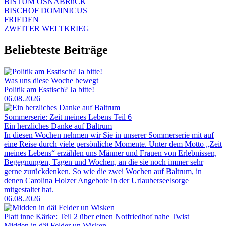
BISTUM OSNABRüCK
BISCHOF DOMINICUS
FRIEDEN
ZWEITER WELTKRIEG
Beliebteste Beiträge
Was uns diese Woche bewegt
Politik am Esstisch? Ja bitte!
06.08.2026
Sommerserie: Zeit meines Lebens Teil 6
Ein herzliches Danke auf Baltrum
In diesen Wochen nehmen wir Sie in unserer Sommerserie mit auf
eine Reise durch viele persönliche Momente. Unter dem Motto „Zeit
meines Lebens“ erzählen uns Männer und Frauen von Erlebnissen,
Begegnungen, Tagen und Wochen, an die sie noch immer sehr
gerne zurückdenken. So wie die zwei Wochen auf Baltrum, in
denen Carolina Holzer Angebote in der Urlauberseelsorge
mitgestaltet hat.
06.08.2026
Platt inne Kärke: Teil 2 über einen Notfriedhof nahe Twist
Midden in däi Felder un Wisken