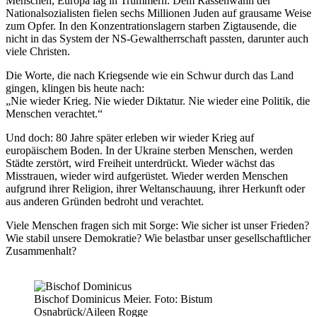
Menschen, Europa lag in Trümmern. Dem Rassenwahn der
Nationalsozialisten fielen sechs Millionen Juden auf grausame Weise
zum Opfer. In den Konzentrationslagern starben Zigtausende, die
nicht in das System der NS-Gewaltherrschaft passten, darunter auch
viele Christen.
Die Worte, die nach Kriegsende wie ein Schwur durch das Land
gingen, klingen bis heute nach:
„Nie wieder Krieg. Nie wieder Diktatur. Nie wieder eine Politik, die
Menschen verachtet.“
Und doch: 80 Jahre später erleben wir wieder Krieg auf
europäischem Boden. In der Ukraine sterben Menschen, werden
Städte zerstört, wird Freiheit unterdrückt. Wieder wächst das
Misstrauen, wieder wird aufgerüstet. Wieder werden Menschen
aufgrund ihrer Religion, ihrer Weltanschauung, ihrer Herkunft oder
aus anderen Gründen bedroht und verachtet.
Viele Menschen fragen sich mit Sorge: Wie sicher ist unser Frieden?
Wie stabil unsere Demokratie? Wie belastbar unser gesellschaftlicher
Zusammenhalt?
Bischof Dominicus Meier. Foto: Bistum
Osnabrück/Aileen Rogge