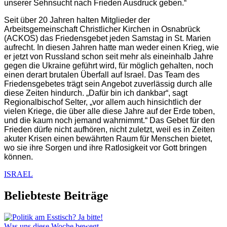
unserer Sehnsucht nach Frieden Ausdruck geben.“
Seit über 20 Jahren halten Mitglieder der
Arbeitsgemeinschaft Christlicher Kirchen in Osnabrück
(ACKOS) das Friedensgebet jeden Samstag in St. Marien
aufrecht. In diesen Jahren hatte man weder einen Krieg, wie
er jetzt von Russland schon seit mehr als eineinhalb Jahre
gegen die Ukraine geführt wird, für möglich gehalten, noch
einen derart brutalen Überfall auf Israel. Das Team des
Friedensgebetes trägt sein Angebot zuverlässig durch alle
diese Zeiten hindurch. „Dafür bin ich dankbar“, sagt
Regionalbischof Selter, „vor allem auch hinsichtlich der
vielen Kriege, die über alle diese Jahre auf der Erde toben,
und die kaum noch
jemand
wahrnimmt.“ Das Gebet für den
Frieden dürfe nicht aufhören, nicht zuletzt, weil es in Zeiten
akuter Krisen einen bewährten Raum für Menschen bietet,
wo sie ihre Sorgen und ihre Ratlosigkeit vor Gott bringen
können.
ISRAEL
Beliebteste Beiträge
Was uns diese Woche bewegt