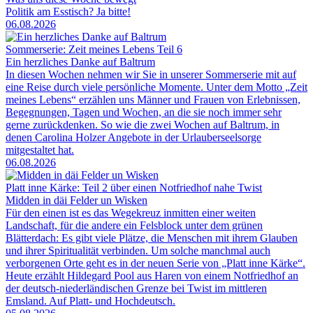
Politik am Esstisch? Ja bitte!
06.08.2026
Sommerserie: Zeit meines Lebens Teil 6
Ein herzliches Danke auf Baltrum
In diesen Wochen nehmen wir Sie in unserer Sommerserie mit auf
eine Reise durch viele persönliche Momente. Unter dem Motto „Zeit
meines Lebens“ erzählen uns Männer und Frauen von Erlebnissen,
Begegnungen, Tagen und Wochen, an die sie noch immer sehr
gerne zurückdenken. So wie die zwei Wochen auf Baltrum, in
denen Carolina Holzer Angebote in der Urlauberseelsorge
mitgestaltet hat.
06.08.2026
Platt inne Kärke: Teil 2 über einen Notfriedhof nahe Twist
Midden in däi Felder un Wisken
Für den einen ist es das Wegekreuz inmitten einer weiten
Landschaft, für die andere ein Felsblock unter dem grünen
Blätterdach: Es gibt viele Plätze, die Menschen mit ihrem Glauben
und ihrer Spiritualität verbinden. Um solche manchmal auch
verborgenen Orte geht es in der neuen Serie von „Platt inne Kärke“.
Heute erzählt Hildegard Pool aus Haren von einem Notfriedhof an
der deutsch-niederländischen Grenze bei Twist im mittleren
Emsland. Auf Platt- und Hochdeutsch.