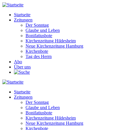
Direkt
zum
Startseite
Inhalt
Zeitungen
Main
Der Sonntag
navigation
Glaube und Leben
Bonifatiusbote
Kirchenzeitung Hildesheim
Neue Kirchenzeitung Hamburg
Kirchenbote
Tag des Herrn
Abo
Über uns
Startseite
Zeitungen
Main
Der Sonntag
navigation
Glaube und Leben
Bonifatiusbote
Kirchenzeitung Hildesheim
Neue Kirchenzeitung Hamburg
Kirchenbote