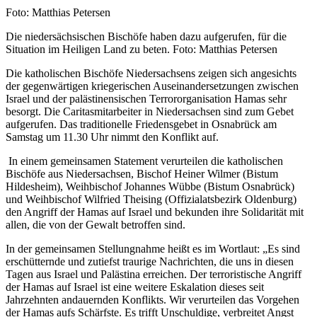
Nachweis
Foto: Matthias Petersen
Caption
Die niedersächsischen Bischöfe haben dazu aufgerufen, für die
Situation im Heiligen Land zu beten. Foto: Matthias Petersen
Die katholischen Bischöfe Niedersachsens zeigen sich angesichts
der gegenwärtigen kriegerischen Auseinandersetzungen zwischen
Israel und der palästinensischen Terrororganisation Hamas sehr
besorgt. Die Caritasmitarbeiter in Niedersachsen sind zum Gebet
aufgerufen. Das traditionelle Friedensgebet in Osnabrück am
Samstag um 11.30 Uhr nimmt den Konflikt auf.
In einem gemeinsamen Statement verurteilen die katholischen
Bischöfe aus Niedersachsen, Bischof Heiner Wilmer (Bistum
Hildesheim), Weihbischof Johannes Wübbe (Bistum Osnabrück)
und Weihbischof Wilfried Theising (Offizialatsbezirk Oldenburg)
den Angriff der Hamas auf Israel und bekunden ihre Solidarität mit
allen, die von der Gewalt betroffen sind.
In der gemeinsamen Stellungnahme heißt es im Wortlaut:
„Es sind
erschütternde und zutiefst traurige Nachrichten, die uns in diesen
Tagen aus Israel und Palästina erreichen. Der terroristische Angriff
der Hamas auf Israel ist eine weitere Eskalation dieses seit
Jahrzehnten andauernden Konflikts. Wir verurteilen das Vorgehen
der Hamas aufs Schärfste. Es trifft Unschuldige, verbreitet Angst