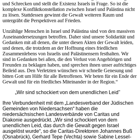
und Schrecken und stellt die Existenz Israels in Frage. So ist die
komplexe Konfliktkonstellation zwischen Israel und Palästina nicht
zu lösen. Stattdessen gewinnt die Gewalt weiteren Raum und
untergräbt die Perspektiven auf Frieden.
Unzählige Menschen in Israel und Palästina sind von den massiven
Auseinandersetzungen betroffen. Daher sind unsere Solidarität und
Gedanken mit all denen, die unter diesen Akten der Gewalt leiden,
und denen, die trotzdem an der Hoffnung eines friedlichen
Zusammenlebens von Israelis und Palästinensern festhalten. Wir
sind in Gedanken bei allen, die den Verlust von Angehörigen und
Freunden zu beklagen haben, und sprechen ihnen unser aufrichtiges
Beileid aus. Den Verletzten wünschen wir schnelle Genesung und
bitten Gott um Hilfe für alle Betroffenen. Wir beten für ein Ende der
Gewalt und für ein friedliches Miteinander in der Region.“
„Wir sind schockiert von dem unendlichen Leid"
Ihre Verbundenheit mit dem „Landesverband der Jüdischen
Gemeinden von Niedersachsen“ haben die
niedersächsischen Landesverbände von Caritas und
Diakonie ausgedrückt. „Wir sind schockiert von dem
unendlichen Leid, das durch die Gewalt gegen Israel
ausgelöst wurde“, so die Caritas-Direktoren Johannes Buß
(Osnabrück), Gerhard Tepe (Vechta) sowie Sabine Lessel-