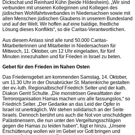
Dickschat und Reinhard Kühn (beide Hildesheim).
„Wir sind
verbunden mit unseren Kolleginnen und Kollegen des
jüdischen Wohlfahrtsverbandes in Niedersachsen sowie mit
allen Menschen jüdischen Glaubens in unserem Bundesland
und auf der Welt. Wir hoffen auf eine baldige, friedliche
Lösung dieses Konflikts“, so die Caritas-Verantwortlichen.
Aus diesem Anlass sind alle rund 50.000 Caritas-
Mitarbeiterinnen und Mitarbeiter in Niedersachsen für
Mittwoch, 11. Oktober, um 12 Uhr eingeladen, für fünf
Minuten innezuhalten und für Frieden in Israel zu beten.
Gebet für den Frieden im Nahen Osten
Das Friedensgebet am kommenden Samstag, 14. Oktober,
um 11.30 Uhr in der Osnabrücker St. Marienkirche gestalten
der ev.-luth. Regionalbischof Friedrich Selter und der kath.
Diakon Gerrit Schulte. „Die monströsen Gewalttaten der
Terrororganisation Hamas machen uns alle fassungslos,“ so
Friedrich Selter. „Der Gedanke an das Leid der Opfer in
Israel ist unerträglich. Wir stehen solidarisch an der Seite
Israels. Dennoch berührt uns auch
die Not
von unschuldigen
Palästinensern, die nun unter den Vergeltungsschlägen
gegen die Hamas zu leiden haben“, fügt er hinzu. „Unsere
Erschütterung wollen wir im Gebet vor Gott bringen und