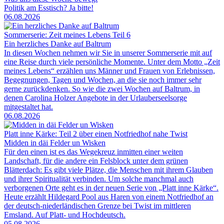
Politik am Esstisch? Ja bitte!
06.08.2026
Sommerserie: Zeit meines Lebens Teil 6
Ein herzliches Danke auf Baltrum
In diesen Wochen nehmen wir Sie in unserer Sommerserie mit auf
eine Reise durch viele persönliche Momente. Unter dem Motto „Zeit
meines Lebens“ erzählen uns Männer und Frauen von Erlebnissen,
Begegnungen, Tagen und Wochen, an die sie noch immer sehr
gerne zurückdenken. So wie die zwei Wochen auf Baltrum, in
denen Carolina Holzer Angebote in der Urlauberseelsorge
mitgestaltet hat.
06.08.2026
Platt inne Kärke: Teil 2 über einen Notfriedhof nahe Twist
Midden in däi Felder un Wisken
Für den einen ist es das Wegekreuz inmitten einer weiten
Landschaft, für die andere ein Felsblock unter dem grünen
Blätterdach: Es gibt viele Plätze, die Menschen mit ihrem Glauben
und ihrer Spiritualität verbinden. Um solche manchmal auch
verborgenen Orte geht es in der neuen Serie von „Platt inne Kärke“.
Heute erzählt Hildegard Pool aus Haren von einem Notfriedhof an
der deutsch-niederländischen Grenze bei Twist im mittleren
Emsland. Auf Platt- und Hochdeutsch.
05.08.2026