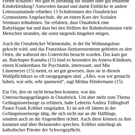
Freien schlafen? Wo gibt es Beratung für Mütter oder gut erhaltene
Kinderkleidung? Antworten darauf und damit Einblicke in andere
Lebensumstände erhielten 13 Schülerinnen des Osnabrücker
Gymnasiums Angelaschule, die an einem Kurs des Sozialen
Seminars teilnahmen. Sie erfuhren, dass Osnabrück eine
Babyklappe hat und dass bei den Helfern der Bahnhofsmission viele
Menschen stranden, die sonst nirgends hingehen mögen.
Auch die Osnabrücker Wärmestube, in der für Wohnungslose
gekocht wird, und das Franziskus-Seniorenzentrum gehörten zu den
Orten, die während des Unterrichts besucht wurden. Das kam gut
an. Batchupee Kamaha (15) fand es besonders im Ameos-Klinikum,
einem Krankenhaus für Psychiatrie, interessant, und Mia
Linnemeyer (15) meint, es sei gut gewesen, dass sie in diesem
Wahlpflichtkurs so oft rausgegangen sind. „Alles, was wir gemacht
haben, war sehr, sehr spannend“, sagt Melina Hindermann (15).
Ein Ort, den sie nicht besuchen konnten, war das
Untersuchungsgefängnis in Osnabrück. Um aber mehr zum Thema
Gefängnisseelsorge zu erfahren, hatte Lehrerin Andrea Tüllinghoff
Pastor Frank Kribber eingeladen. Er ist seit elf Jahren in der
Gefängnisseelsorge tätig, die sich nicht nur an die Häftlinge,
sondern auch an die Angestellten richtet. Auch diese können zu ihm
kommen und über Belastendes sprechen. Kribber unterliegt als
katholischer Priester der Schweigepflicht.