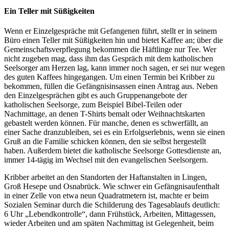
Ein Teller mit Süßigkeiten
Wenn er Einzelgespräche mit Gefangenen führt, stellt er in seinem
Büro einen Teller mit Süßigkeiten hin und bietet Kaffee an; über die
Gemeinschaftsverpflegung bekommen die Häftlinge nur Tee. Wer
nicht zugeben mag, dass ihm das Gespräch mit dem katholischen
Seelsorger am Herzen lag, kann immer noch sagen, er sei nur wegen
des guten Kaffees hingegangen. Um einen Termin bei Kribber zu
bekommen, füllen die Gefängnisinsassen einen Antrag aus. Neben
den Einzelgesprächen gibt es auch Gruppenangebote der
katholischen Seelsorge, zum Beispiel Bibel-Teilen oder
Nachmittage, an denen T-Shirts bemalt oder Weihnachtskarten
gebastelt werden können. Für manche, denen es schwerfällt, an
einer Sache dranzubleiben, sei es ein Erfolgserlebnis, wenn sie einen
Gruß an die Familie schicken können, den sie selbst hergestellt
haben. Außerdem bietet die katholische Seelsorge Gottesdienste an,
immer 14-tägig im Wechsel mit den evangelischen Seelsorgern.
Kribber arbeitet an den Standorten der Haftanstalten in Lingen,
Groß Hesepe und Osnabrück. Wie schwer ein Gefängnisaufenthalt
in einer Zelle von etwa neun Quadratmetern ist, machte er beim
Sozialen Seminar durch die Schilderung des Tagesablaufs deutlich:
6 Uhr „Lebendkontrolle“, dann Frühstück, Arbeiten, Mittagessen,
wieder Arbeiten und am späten Nachmittag ist Gelegenheit, beim