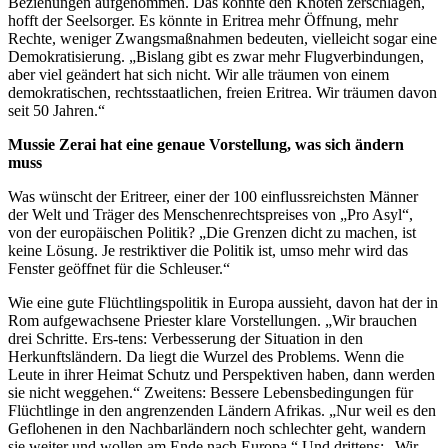
Beziehungen aufgenommen. Das könnte den Knoten zerschlagen,
hofft der Seelsorger. Es könnte in Eritrea mehr Öffnung, mehr
Rechte, weniger Zwangsmaßnahmen bedeuten, vielleicht sogar eine
Demokratisierung. „Bislang gibt es zwar mehr Flugverbindungen,
aber viel geändert hat sich nicht. Wir alle träumen von einem
demokratischen, rechtsstaatlichen, freien Eritrea. Wir träumen davon
seit 50 Jahren.“
Mussie Zerai hat eine genaue Vorstellung, was sich ändern
muss
Was wünscht der Eritreer, einer der 100 einflussreichsten Männer
der Welt und Träger des Menschenrechtspreises von „Pro Asyl“,
von der europäischen Politik? „Die Grenzen dicht zu machen, ist
keine Lösung. Je restriktiver die Politik ist, umso mehr wird das
Fenster geöffnet für die Schleuser.“
Wie eine gute Flüchtlingspolitik in Europa aussieht, davon hat der in
Rom aufgewachsene Priester klare Vorstellungen. „Wir brauchen
drei Schritte. Ers-tens: Verbesserung der Situation in den
Herkunftsländern. Da liegt die Wurzel des Problems. Wenn die
Leute in ihrer Heimat Schutz und Perspektiven haben, dann werden
sie nicht weggehen.“ Zweitens: Bessere Lebensbedingungen für
Flüchtlinge in den angrenzenden Ländern Afrikas. „Nur weil es den
Geflohenen in den Nachbarländern noch schlechter geht, wandern
sie weiter und wollen am Ende nach Europa.“ Und drittens: „Wir