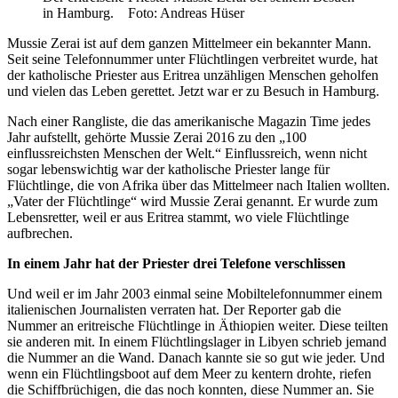
in Hamburg. Foto: Andreas Hüser
Mussie Zerai ist auf dem ganzen Mittelmeer ein bekannter Mann.
Seit seine Telefonnummer unter Flüchtlingen verbreitet wurde, hat
der katholische Priester aus Eritrea unzähligen Menschen geholfen
und vielen das Leben gerettet. Jetzt war er zu Besuch in Hamburg.
Nach einer Rangliste, die das amerikanische Magazin Time jedes
Jahr aufstellt, gehörte Mussie Zerai 2016 zu den „100
einflussreichsten Menschen der Welt.“ Einflussreich, wenn nicht
sogar lebenswichtig war der katholische Priester lange für
Flüchtlinge, die von Afrika über das Mittelmeer nach Italien wollten.
„Vater der Flüchtlinge“ wird Mussie Zerai genannt. Er wurde zum
Lebensretter, weil er aus Eritrea stammt, wo viele Flüchtlinge
aufbrechen.
In einem Jahr hat der Priester drei Telefone verschlissen
Und weil er im Jahr 2003 einmal seine Mobiltelefonnummer einem
italienischen Journalisten verraten hat. Der Reporter gab die
Nummer an eri­treische Flüchtlinge in Äthiopien weiter. Diese teilten
sie anderen mit. In einem Flüchtlingslager in Libyen schrieb jemand
die Nummer an die Wand. Danach kannte sie so gut wie jeder. Und
wenn ein Flüchtlingsboot auf dem Meer zu kentern drohte, riefen
die Schiffbrüchigen, die das noch konnten, diese Nummer an. Sie