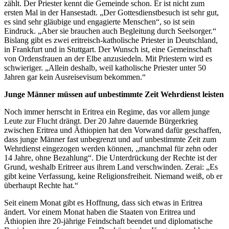
zählt. Der Priester kennt die Gemeinde schon. Er ist nicht zum
ersten Mal in der Hansestadt. „Der Gottesdienstbesuch ist sehr gut,
es sind sehr gläubige und engagierte Menschen“, so ist sein
Eindruck. „Aber sie brauchen auch Begleitung durch Seelsorger.“
Bislang gibt es zwei eritreisch-katholische Priester in Deutschland,
in Frankfurt und in Stuttgart. Der Wunsch ist, eine Gemeinschaft
von Ordensfrauen an der Elbe anzusiedeln. Mit Priestern wird es
schwieriger. „Allein deshalb, weil katholische Priester unter 50
Jahren gar kein Ausreisevisum bekommen.“
Junge Männer müssen auf unbestimmte Zeit Wehrdienst leisten
Noch immer herrscht in Eritrea ein Regime, das vor allem junge
Leute zur Flucht drängt. Der 20 Jahre dauernde Bürgerkrieg
zwischen Eritrea und Äthiopien hat den Vorwand dafür geschaffen,
dass junge Männer fast unbegrenzt und auf unbestimmte Zeit zum
Wehrdienst eingezogen werden können, „manchmal für zehn oder
14 Jahre, ohne Bezahlung“. Die Unterdrückung der Rechte ist der
Grund, weshalb Eritreer aus ihrem Land verschwinden. Zerai: „Es
gibt keine Verfassung, keine Religionsfreiheit. Niemand weiß, ob er
überhaupt Rechte hat.“
Seit einem Monat gibt es Hoffnung, dass sich etwas in Eritrea
ändert. Vor einem Monat haben die Staaten von Eritrea und
Äthiopien ihre 20-jährige Feindschaft beendet und diplomatische