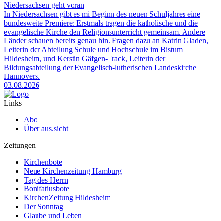
Niedersachsen geht voran
In Niedersachsen gibt es mi Beginn des neuen Schuljahres eine
bundesweite Premiere: Erstmals tragen die katholische und die
evangelische Kirche den Religionsunterricht gemeinsam. Andere
Länder schauen bereits genau hin. Fragen dazu an Katrin Gladen,
Leiterin der Abteilung Schule und Hochschule im Bistum
Hildesheim, und Kerstin Gäfgen-Track, Leiterin der
Bildungsabteilung der Evangelisch-lutherischen Landeskirche
Hannovers.
03.08.2026
Links
Abo
Über aus.sicht
Zeitungen
Kirchenbote
Neue Kirchenzeitung Hamburg
Tag des Herrn
Bonifatiusbote
KirchenZeitung Hildesheim
Der Sonntag
Glaube und Leben