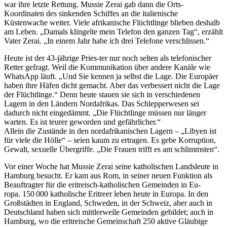
war ihre letzte Rettung. Mussie Zerai gab dann die Orts-
Koordinaten des sinkenden Schiffes an die italienische
Küstenwache weiter. Viele afrikanische Flüchtlinge blieben deshalb
am Leben. „Damals klingelte mein Telefon den ganzen Tag“, erzählt
Vater Zerai. „In einem Jahr habe ich drei Telefone verschlissen.“
Heute ist der 43-jährige Pries-ter nur noch selten als telefonischer
Retter gefragt. Weil die Kommunikation über andere Kanäle wie
WhatsApp läuft. „Und Sie kennen ja selbst die Lage. Die Europäer
haben ihre Häfen dicht gemacht. Aber das verbessert nicht die Lage
der Flüchtlinge.“ Denn heute stauen sie sich in verschiedenen
Lagern in den Ländern Nordafrikas. Das Schlepperwesen sei
dadurch nicht eingedämmt. „Die Flüchtlinge müssen nur länger
warten. Es ist teurer geworden und gefährlicher.“
Allein die Zustände in den nordafrikanischen Lagern – „Libyen ist
für viele die Hölle“ – seien kaum zu ertragen. Es gebe Korruption,
Gewalt, sexuelle Übergriffe. „Die Frauen trifft es am schlimmsten“.
Vor einer Woche hat Mussie Zerai seine katholischen Landsleute in
Hamburg besucht. Er kam aus Rom, in seiner neuen Funktion als
Beauftragter für die eri­treisch-katholischen Gemeinden in Eu-
ropa. 150 000 katholische Eritreer leben heute in Europa. In den
Großstädten in England, Schweden, in der Schweiz, aber auch in
Deutschland haben sich mittlerweile Gemeinden gebildet; auch in
Hamburg, wo die eritreische Gemeinschaft 250 aktive Gläubige