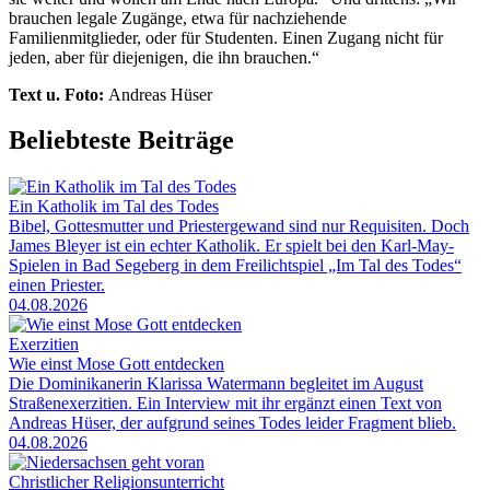
brauchen legale Zugänge, etwa für nachziehende
Familienmitglieder, oder für Studenten. Einen Zugang nicht für
jeden, aber für diejenigen, die ihn brauchen.“
Text u. Foto:
Andreas Hüser
Beliebteste Beiträge
Ein Katholik im Tal des Todes
Bibel, Gottesmutter und Priestergewand sind nur Requisiten. Doch
James Bleyer ist ein echter Katholik. Er spielt bei den Karl-May-
Spielen in Bad Segeberg in dem Freilichtspiel „Im Tal des Todes“
einen Priester.
04.08.2026
Exerzitien
Wie einst Mose Gott entdecken
Die Dominikanerin Klarissa Watermann begleitet im August
Straßenexerzitien. Ein Interview mit ihr ergänzt einen Text von
Andreas Hüser, der aufgrund seines Todes leider Fragment blieb.
04.08.2026
Christlicher Religionsunterricht