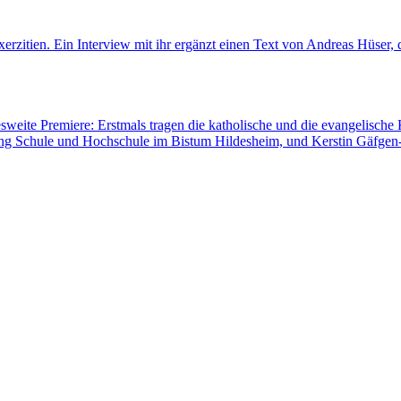
rzitien. Ein Interview mit ihr ergänzt einen Text von Andreas Hüser, d
sweite Premiere: Erstmals tragen die katholische und die evangelisch
lung Schule und Hochschule im Bistum Hildesheim, und Kerstin Gäfgen-T