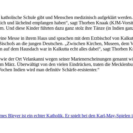
 katholische Schule gibt und Menschen medizinisch aufgeklärt werden
ndlich und lächelnd empfangen haben“, sagt Thorben Knaak (KJM-Vorsit
n. Und diese Kinder führten dazu ganz stolz ihre Tänze (in Indien ganz
eine Messe in ihrem Haus und sprachen mit dem Erzbischof von Kalku
n Bischofs an die jungen Deutschen. „Zwischen Kirchen, Museen, dem
 auf dem Hausdach war in Kalkutta echt alles dabei“, sagt Thorben K
wie der Ort Velankanni wegen seiner Marienerscheinungen genannt wird.
 März. Überwältigt von den vielen Eindrücken, traten die Mecklenburg
hen Indien wird man definitiv Schärfe-resistenter.“
es Bleyer ist ein echter Katholik. Er spielt bei den Karl-May-Spielen 