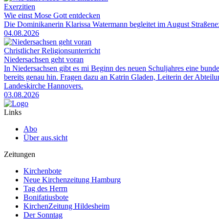
Exerzitien
Wie einst Mose Gott entdecken
Die Dominikanerin Klarissa Watermann begleitet im August Straßenexe
04.08.2026
Christlicher Religionsunterricht
Niedersachsen geht voran
In Niedersachsen gibt es mi Beginn des neuen Schuljahres eine bunde
bereits genau hin. Fragen dazu an Katrin Gladen, Leiterin der Abtei
Landeskirche Hannovers.
03.08.2026
Links
Abo
Über aus.sicht
Zeitungen
Kirchenbote
Neue Kirchenzeitung Hamburg
Tag des Herrn
Bonifatiusbote
KirchenZeitung Hildesheim
Der Sonntag