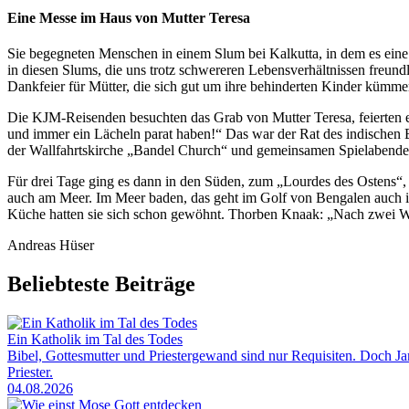
Eine Messe im Haus von Mutter Teresa
Sie begegneten Menschen in einem Slum bei Kalkutta, in dem es eine
in diesen Slums, die uns trotz schwereren Lebensverhältnissen freu
Dankfeier für Mütter, die sich gut um ihre behinderten Kinder kümmer
Die KJM-Reisenden besuchten das Grab von Mutter Teresa, feierten 
und immer ein Lächeln parat haben!“ Das war der Rat des indische
der Wallfahrtskirche „Bandel Church“ und gemeinsamen Spielabenden
Für drei Tage ging es dann in den Süden, zum „Lourdes des Ostens“, 
auch am Meer. Im Meer baden, das geht im Golf von Bengalen auch im
Küche hatten sie sich schon gewöhnt. Thorben Knaak: „Nach zwei Woc
Andreas Hüser
Beliebteste Beiträge
Ein Katholik im Tal des Todes
Bibel, Gottesmutter und Priestergewand sind nur Requisiten. Doch Jam
Priester.
04.08.2026