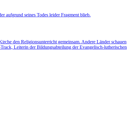
er aufgrund seines Todes leider Fragment blieb.
e Kirche den Religionsunterricht gemeinsam. Andere Länder schauen
rack, Leiterin der Bildungsabteilung der Evangelisch-lutherischen