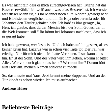
Es war nicht fair, dass er mich zurechtgewiesen hat. „Maria hat das
Bessere erwählt.“ Ich weiß auch, was „das Bessere“ ist. Ich wusste,
wer dieser Mann ist, als ihr Männer noch eure Köpfen gewiegt habt,
und Bibelstellen verglichen und ihn für Elija oder Jeremia oder für
Johannes den Täufer gehalten habt. Ich hab’ es klar gesagt: „Ja,
Herr, ich glaube, dass du der Messias bist, der Sohn Gottes, der in
die Welt kommen soll.“ Ihr könnt bei Johannes nachlesen, dass ich
es gesagt habe.
Ich habe gewusst, wer Jesus ist. Und ich habe auf ihn gesetzt, als es
keiner getan hat. Lazarus war ja schon vier Tage tot. Der Fall war
erledigt. Nur für mich nicht. Ich hatte Vertrauen. Jesus kann alles
tun. Er ist der Sohn. Und der Vater wird ihm geben, worum er bittet.
Alles. Wer von euch glaubt das heute? Wer traut ihm? Darum hört
auf! Hört auf, meinen Namen schlecht zu reden!
So, das musste mal ’raus. Jetzt brennt meine Suppe an. Und an der
Tür klopft es schon wieder. Ich muss aufmachen.
Andreas Hüser
Beliebteste Beiträge