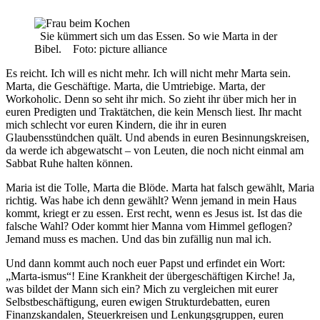
Sie kümmert sich um das Essen. So wie Marta in der
Bibel. Foto: picture alliance
Es reicht. Ich will es nicht mehr. Ich will nicht mehr Marta sein.
Marta, die Geschäftige. Marta, die Umtriebige. Marta, der
Workoholic. Denn so seht ihr mich. So zieht ihr über mich her in
euren Predigten und Traktätchen, die kein Mensch liest. Ihr macht
mich schlecht vor euren Kindern, die ihr in euren
Glaubensstündchen quält. Und abends in euren Besinnungskreisen,
da werde ich abgewatscht – von Leuten, die noch nicht einmal am
Sabbat Ruhe halten können.
Maria ist die Tolle, Marta die Blöde. Marta hat falsch gewählt, Maria
richtig. Was habe ich denn gewählt? Wenn jemand in mein Haus
kommt, kriegt er zu essen. Erst recht, wenn es Jesus ist. Ist das die
falsche Wahl? Oder kommt hier Manna vom Himmel geflogen?
Jemand muss es machen. Und das bin zufällig nun mal ich.
Und dann kommt auch noch euer Papst und erfindet ein Wort:
„Marta-ismus“! Eine Krankheit der übergeschäftigen Kirche! Ja,
was bildet der Mann sich ein? Mich zu vergleichen mit eurer
Selbstbeschäftigung, euren ewigen Strukturdebatten, euren
Finanzskandalen, Steuerkreisen und Lenkungsgruppen, euren