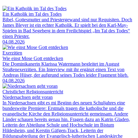
Ein Katholik im Tal des Todes
Bibel, Gottesmutter und Priestergewand sind nur Requisiten. Doch
James Bleyer ist ein echter Katholik. Er spielt bei den Karl-May-
Spielen in Bad Segeberg in dem Freilichtspiel „Im Tal des Todes“
einen Priester.
04.08.2026
Exerzitien
Wie einst Mose Gott entdecken
Die Dominikanerin Klarissa Watermann begleitet im August
Straßenexerzitien. Ein Interview mit ihr ergänzt einen Text von
Andreas Hüser, der aufgrund seines Todes leider Fragment blieb.
04.08.2026
Christlicher Religionsunterricht
Niedersachsen geht voran
In Niedersachsen gibt es mi Beginn des neuen Schuljahres eine
bundesweite Premiere: Erstmals tragen die katholische und die
evangelische Kirche den Religionsunterricht gemeinsam. Andere
Länder schauen bereits genau hin. Fragen dazu an Katrin Gladen,
Leiterin der Abteilung Schule und Hochschule im Bistum
Hildesheim, und Kerstin Gäfgen-Track, Leiterin der
Bildungsabteilung der Evangelisch-lutherischen Landeskirche