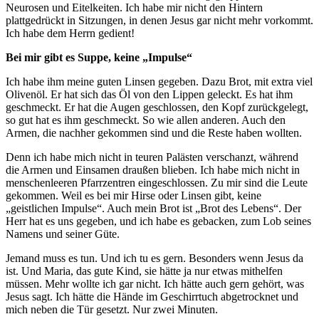
Neurosen und Eitelkeiten. Ich habe mir nicht den Hintern
plattgedrückt in Sitzungen, in denen Jesus gar nicht mehr vorkommt.
Ich habe dem Herrn gedient!
Bei mir gibt es Suppe, keine „Impulse“
Ich habe ihm meine guten Linsen gegeben. Dazu Brot, mit extra viel
Olivenöl. Er hat sich das Öl von den Lippen geleckt. Es hat ihm
geschmeckt. Er hat die Augen geschlossen, den Kopf zurückgelegt,
so gut hat es ihm geschmeckt. So wie allen anderen. Auch den
Armen, die nachher gekommen sind und die Reste haben wollten.
Denn ich habe mich nicht in teuren Palästen verschanzt, während
die Armen und Einsamen draußen blieben. Ich habe mich nicht in
menschenleeren Pfarrzentren eingeschlossen. Zu mir sind die Leute
gekommen. Weil es bei mir Hirse oder Linsen gibt, keine
„geistlichen Impulse“. Auch mein Brot ist „Brot des Lebens“. Der
Herr hat es uns gegeben, und ich habe es gebacken, zum Lob seines
Namens und seiner Güte.
Jemand muss es tun. Und ich tu es gern. Besonders wenn Jesus da
ist. Und Maria, das gute Kind, sie hätte ja nur etwas mithelfen
müssen. Mehr wollte ich gar nicht. Ich hätte auch gern gehört, was
Jesus sagt. Ich hätte die Hände im Geschirrtuch abgetrocknet und
mich neben die Tür gesetzt. Nur zwei Minuten.