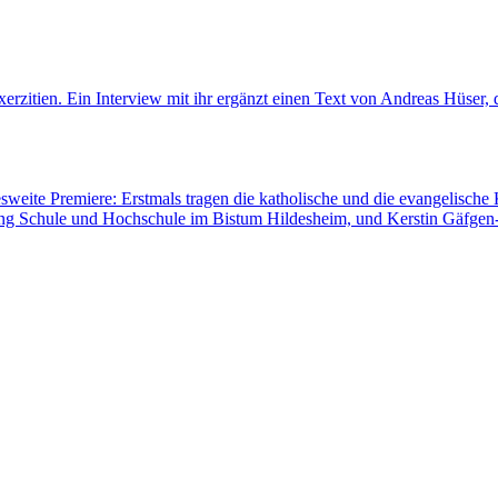
rzitien. Ein Interview mit ihr ergänzt einen Text von Andreas Hüser, d
sweite Premiere: Erstmals tragen die katholische und die evangelisch
lung Schule und Hochschule im Bistum Hildesheim, und Kerstin Gäfgen-T