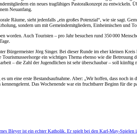
demitgliedern ein neues tragfähiges Pastoralkonzept zu entwickeln. 
 einem Neuanfang.
torale Räume, sieht jedenfalls „ein großes Potenzial“, wie sie sagt. G
zur Erholung, sondern um mit Gemeindemitgliedern, Einheimischen und T
ieben worden. Auch Touristen – pro Jahr besuchen rund 350 000 Mensch
 Tage.
r Bürgermeister Jörg Singer. Bei dieser Runde im eher kleinen Kreis k
e Tourismusseelsorge ein wichtiges Thema ebenso wie die Betreuung der
rbeit – die Zahl der Jugendlichen ist sehr überschaubar – soll künft
ing es um eine erste Bestandsaufnahme. Aber: „Wir hoffen, dass noch in 
hen kennengelernt. Das Wochenende war ein fruchtbarer Beginn für die 
es Bleyer ist ein echter Katholik. Er spielt bei den Karl-May-Spielen 