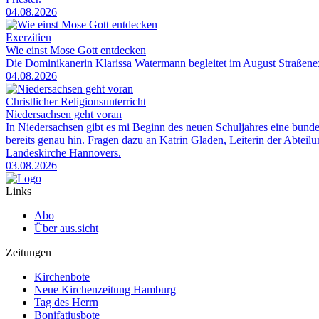
04.08.2026
Exerzitien
Wie einst Mose Gott entdecken
Die Dominikanerin Klarissa Watermann begleitet im August Straßenexe
04.08.2026
Christlicher Religionsunterricht
Niedersachsen geht voran
In Niedersachsen gibt es mi Beginn des neuen Schuljahres eine bunde
bereits genau hin. Fragen dazu an Katrin Gladen, Leiterin der Abtei
Landeskirche Hannovers.
03.08.2026
Links
Abo
Über aus.sicht
Zeitungen
Kirchenbote
Neue Kirchenzeitung Hamburg
Tag des Herrn
Bonifatiusbote