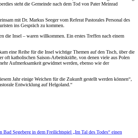
Überdies steht die Gemeinde nach dem Tod von Pater Meinrad
emeinsam mit Dr. Markus Seeger vom Referat Pastorales Personal des
ouristen ins Gespräch zu kommen.
en die Insel – waren willkommen. Ein erstes Treffen nach einem
am eine Reihe für die Insel wichtige Themen auf den Tisch, über die
 oft katholischen Saison-Arbeitskräfte, von denen viele aus Polen
ig mehr Aufmerksamkeit gewidmet werden, ebenso wie der
diesem Jahr einige Weichen für die Zukunft gestellt werden können“,
pastorale Entwicklung auf Helgoland.“
in Bad Segeberg in dem Freilichtspiel „Im Tal des Todes“ einen