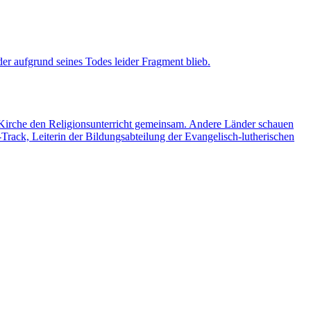
er aufgrund seines Todes leider Fragment blieb.
e Kirche den Religionsunterricht gemeinsam. Andere Länder schauen
rack, Leiterin der Bildungsabteilung der Evangelisch-lutherischen