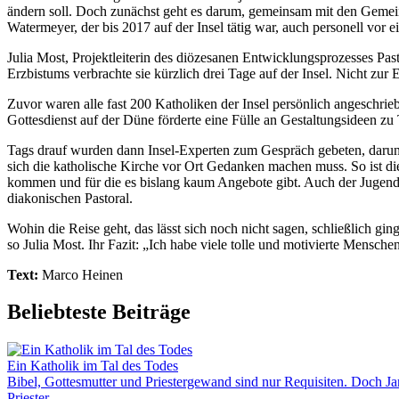
ändern soll. Doch zunächst geht es darum, gemeinsam mit den Gemein
Watermeyer, der bis 2017 auf der Insel tätig war, auch personell vor
Julia Most, Projektleiterin des diözesanen Entwicklungsprozesses Pas
Erzbistums verbrachte sie kürzlich drei Tage auf der Insel. Nicht 
Zuvor waren alle fast 200 Katholiken der Insel persönlich angeschr
Gottesdienst auf der Düne förderte eine Fülle an Gestaltungsideen zu
Tags drauf wurden dann Insel-Experten zum Gespräch gebeten, darunte
sich die katholische Kirche vor Ort Gedanken machen muss. So ist di
kommen und für die es bislang kaum Angebote gibt. Auch der Jugenda
diakonischen Pastoral.
Wohin die Reise geht, das lässt sich noch nicht sagen, schließlich g
so Julia Most. Ihr Fazit: „Ich habe viele tolle und motivierte Mensc
Text:
Marco Heinen
Beliebteste Beiträge
Ein Katholik im Tal des Todes
Bibel, Gottesmutter und Priestergewand sind nur Requisiten. Doch Jam
Priester.