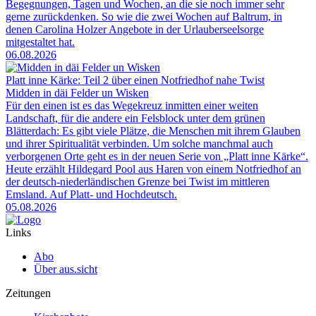
Begegnungen, Tagen und Wochen, an die sie noch immer sehr
gerne zurückdenken. So wie die zwei Wochen auf Baltrum, in
denen Carolina Holzer Angebote in der Urlauberseelsorge
mitgestaltet hat.
06.08.2026
Platt inne Kärke: Teil 2 über einen Notfriedhof nahe Twist
Midden in däi Felder un Wisken
Für den einen ist es das Wegekreuz inmitten einer weiten
Landschaft, für die andere ein Felsblock unter dem grünen
Blätterdach: Es gibt viele Plätze, die Menschen mit ihrem Glauben
und ihrer Spiritualität verbinden. Um solche manchmal auch
verborgenen Orte geht es in der neuen Serie von „Platt inne Kärke“.
Heute erzählt Hildegard Pool aus Haren von einem Notfriedhof an
der deutsch-niederländischen Grenze bei Twist im mittleren
Emsland. Auf Platt- und Hochdeutsch.
05.08.2026
Links
Abo
Über aus.sicht
Zeitungen