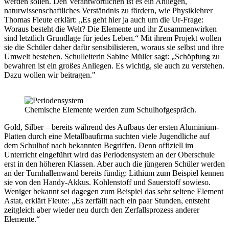
werden sollen. Den Verantwortlichen ist es ein Anliegen,
naturwissenschaftliches Verständnis zu fördern, wie Physiklehrer
Thomas Fleute erklärt: „Es geht hier ja auch um die Ur-Frage:
Woraus besteht die Welt? Die Elemente und ihr Zusammenwirken
sind letztlich Grundlage für jedes Leben.“ Mit ihrem Projekt wollen
sie die Schüler daher dafür sensibilisieren, woraus sie selbst und ihre
Umwelt bestehen. Schulleiterin Sabine Müller sagt: „Schöpfung zu
bewahren ist ein großes Anliegen. Es wichtig, sie auch zu verstehen.
Dazu wollen wir beitragen."
Chemische Elemente werden zum Schulhofgespräch.
Gold, Silber – bereits während des Aufbaus der ersten Aluminium-
Platten durch eine Metallbaufirma suchten viele Jugendliche auf
dem Schulhof nach bekannten Begriffen. Denn offiziell im
Unterricht eingeführt wird das Periodensystem an der Oberschule
erst in den höheren Klassen. Aber auch die jüngeren Schüler werden
an der Turnhallenwand bereits fündig: Lithium zum Beispiel kennen
sie von den Handy-Akkus. Kohlenstoff und Sauerstoff sowieso.
Weniger bekannt sei dagegen zum Beispiel das sehr seltene Element
Astat, erklärt Fleute: „Es zerfällt nach ein paar Stunden, entsteht
zeitgleich aber wieder neu durch den Zerfallsprozess anderer
Elemente.“