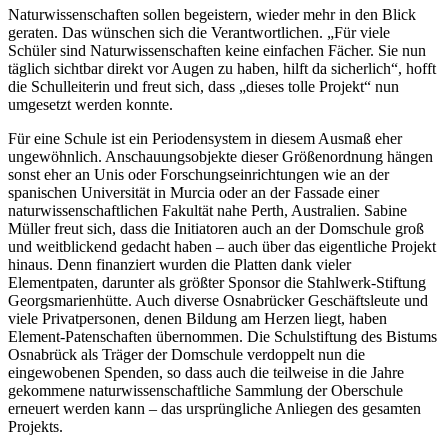
Naturwissenschaften sollen begeistern, wieder mehr in den Blick
geraten. Das wünschen sich die Verantwortlichen. „Für viele
Schüler sind Naturwissenschaften keine einfachen Fächer. Sie nun
täglich sichtbar direkt vor Augen zu haben, hilft da sicherlich“, hofft
die Schulleiterin und freut sich, dass „dieses tolle Projekt“ nun
umgesetzt werden konnte.
Für eine Schule ist ein Periodensystem in diesem Ausmaß eher
ungewöhnlich. Anschauungsobjekte dieser Größenordnung hängen
sonst eher an Unis oder Forschungseinrichtungen wie an der
spanischen Universität in Murcia oder an der Fassade einer
naturwissenschaftlichen Fakultät nahe Perth, Australien. Sabine
Müller freut sich, dass die Initiatoren auch an der Domschule groß
und weitblickend gedacht haben – auch über das eigentliche Projekt
hinaus. Denn finanziert wurden die Platten dank vieler
Elementpaten, darunter als größter Sponsor die Stahlwerk-Stiftung
Georgsmarienhütte. Auch diverse Osnabrücker Geschäftsleute und
viele Privatpersonen, denen Bildung am Herzen liegt, haben
Element-Patenschaften übernommen. Die Schulstiftung des Bistums
Osnabrück als Träger der Domschule verdoppelt nun die
eingewobenen Spenden, so dass auch die teilweise in die Jahre
gekommene naturwissenschaftliche Sammlung der Oberschule
erneuert werden kann – das ursprüngliche Anliegen des gesamten
Projekts.