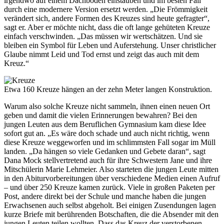
irgendwo auf einem Dachboden einstauben und im besten Fall
durch eine modernere Version ersetzt werden. „Die Frömmigkeit
verändert sich, andere Formen des Kreuzes sind heute gefragter“,
sagt er. Aber er möchte nicht, dass die oft lange gehüteten Kreuze
einfach verschwinden. „Das müssen wir wertschätzen. Und sie
bleiben ein Symbol für Leben und Auferstehung. Unser christlicher
Glaube nimmt Leid und Tod ernst und zeigt das auch mit dem
Kreuz.“
Etwa 160 Kreuze hängen an der zehn Meter langen Konstruktion.
Warum also solche Kreuze nicht sammeln, ihnen einen neuen Ort
geben und damit die vielen Erinnerungen bewahren? Bei den
jungen Leuten aus dem Beruflichen Gymnasium kam diese Idee
sofort gut an. „Es wäre doch schade und auch nicht richtig, wenn
diese Kreuze weggeworfen und im schlimmsten Fall sogar im Müll
landen. „Da hängen so viele Gedanken und Gebete daran“, sagt
Dana Mock stellvertretend auch für ihre Schwestern Jane und ihre
Mitschülerin Marie Lehmeier. Also starteten die jungen Leute mitten
in den Abiturvorbereitungen über verschiedene Medien einen Aufruf
– und über 250 Kreuze kamen zurück. Viele in großen Paketen per
Post, andere direkt bei der Schule und manche haben die jungen
Erwachsenen auch selbst abgeholt. Bei einigen Zusendungen lagen
kurze Briefe mit berührenden Botschaften, die die Absender mit den
jungen Leuten teilen wollten. Dass das Kreuz der verstorbenen