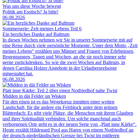
Was uns diese Woche bewegt
Politik am Esstisch? Ja bitte!
06.08.2026
Sommerserie: Zeit meines Lebens Teil 6
Ein herzliches Danke auf Baltrum
In diesen Wochen nehmen wir Sie in unserer Sommerserie mit auf
eine Reise durch viele persönliche Momente. Unter dem Motto „Zeit
meines Lebens“ erzählen uns Männer und Frauen von Erlebnissen,
Begegnungen, Tagen und Wochen, an die sie noch immer sehr
gerne zurückdenken. So wie die zwei Wochen auf Baltrum, in
denen Carolina Holzer Angebote in der Urlauberseelsorge
mitgestaltet hat.
06.08.2026
Platt inne Kärke: Teil 2 über einen Notfriedhof nahe Twist
Midden in däi Felder un Wisken
Für den einen ist es das Wegekreuz inmitten einer weiten
Landschaft, für die andere ein Felsblock unter dem grünen
Blätterdach: Es gibt viele Plätze, die Menschen mit ihrem Glauben
und ihrer Spiritualität verbinden. Um solche manchmal auch
verborgenen Orte geht es in der neuen Serie von „Platt inne Kärke“.
Heute erzählt Hildegard Pool aus Haren von einem Notfriedhof an
der deutsch-niederländischen Grenze bei Twist im mittleren