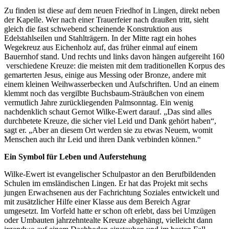
Zu finden ist diese auf dem neuen Friedhof in Lingen, direkt neben
der Kapelle. Wer nach einer Trauerfeier nach draußen tritt, sieht
gleich die fast schwebend scheinende Konstruktion aus
Edelstahlseilen und Stahlträgern. In der Mitte ragt ein hohes
Wegekreuz aus Eichenholz auf, das früher einmal auf einem
Bauernhof stand. Und rechts und links davon hängen aufgereiht 160
verschiedene Kreuze: die meisten mit dem traditionellen Korpus des
gemarterten Jesus, einige aus Messing oder Bronze, andere mit
einem kleinen Weihwasserbecken und Aufschriften. Und an einem
klemmt noch das vergilbte Buchsbaum-Sträußchen von einem
vermutlich Jahre zurückliegenden Palmsonntag. Ein wenig
nachdenklich schaut Gernot Wilke-Ewert darauf. „Das sind alles
durchbetete Kreuze, die sicher viel Leid und Dank gehört haben“,
sagt er. „Aber an diesem Ort werden sie zu etwas Neuem, womit
Menschen auch ihr Leid und ihren Dank verbinden können.“
Ein Symbol für Leben und Auferstehung
Wilke-Ewert ist evangelischer Schulpastor an den Berufbildenden
Schulen im emsländischen Lingen. Er hat das Projekt mit sechs
jungen Erwachsenen aus der Fachrichtung Soziales entwickelt und
mit zusätzlicher Hilfe einer Klasse aus dem Bereich Agrar
umgesetzt. Im Vorfeld hatte er schon oft erlebt, dass bei Umzügen
oder Umbauten jahrzehntealte Kreuze abgehängt, vielleicht dann