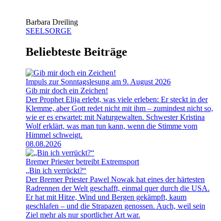
Barbara Dreiling
SEELSORGE
Beliebteste Beiträge
Impuls zur Sonntagslesung am 9. August 2026
Gib mir doch ein Zeichen!
Der Prophet Elija erlebt, was viele erleben: Er steckt in der
Klemme, aber Gott redet nicht mit ihm – zumindest nicht so,
wie er es erwartet: mit Naturgewalten. Schwester Kristina
Wolf erklärt, was man tun kann, wenn die Stimme vom
Himmel schweigt.
08.08.2026
Bremer Priester betreibt Extremsport
„Bin ich verrückt?“
Der Bremer Priester Pawel Nowak hat eines der härtesten
Radrennen der Welt geschafft, einmal quer durch die USA.
Er hat mit Hitze, Wind und Bergen gekämpft, kaum
geschlafen – und die Strapazen genossen. Auch, weil sein
Ziel mehr als nur sportlicher Art war.