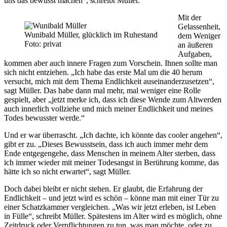
uns das bewusst machen“, schreibt Müller.
Mit der
Gelassenheit,
Wunibald Müller, glücklich im Ruhestand
dem Weniger
Foto: privat
an äußeren
Aufgaben,
kommen aber auch innere Fragen zum Vorschein. Ihnen sollte man
sich nicht entziehen. „Ich habe das erste Mal um die 40 herum
versucht, mich mit dem Thema Endlichkeit auseinanderzusetzen“,
sagt Müller. Das habe dann mal mehr, mal weniger eine Rolle
gespielt, aber „jetzt merke ich, dass ich diese Wende zum Altwerden
auch innerlich vollziehe und mich meiner Endlichkeit und meines
Todes bewusster werde.“
Und er war überrascht. „Ich dachte, ich könnte das cooler angehen“,
gibt er zu. „Dieses Bewusstsein, dass ich auch immer mehr dem
Ende entgegengehe, dass Menschen in meinem Alter sterben, dass
ich immer wieder mit meiner Todesangst in Berührung komme, das
hätte ich so nicht erwartet“, sagt Müller.
Doch dabei bleibt er nicht stehen. Er glaubt, die Erfahrung der
Endlichkeit – und jetzt wird es schön – könne man mit einer Tür zu
einer Schatzkammer vergleichen. „Was wir jetzt erleben, ist Leben
in Fülle“, schreibt Müller. Spätestens im Alter wird es möglich, ohne
Zeitdruck oder Verpflichtungen zu tun, was man möchte, oder zu