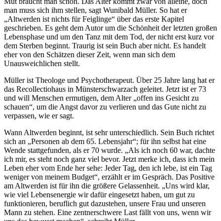
Mut braucht man schon. Das Alter kommt zwar von alleine, doch
man muss sich ihm stellen, sagt Wunibald Müller. So hat er
„Altwerden ist nichts für Feiglinge“ über das erste Kapitel
geschrieben. Es geht dem Autor um die Schönheit der letzten großen
Lebensphase und um den Tanz mit dem Tod, der nicht erst kurz vor
dem Sterben beginnt. Traurig ist sein Buch aber nicht. Es handelt
eher von den Schätzen dieser Zeit, wenn man sich dem
Unausweichlichen stellt.
Müller ist Theologe und Psychotherapeut. Über 25 Jahre lang hat er
das Recollectiohaus in Münsterschwarzach geleitet. Jetzt ist er 73
und will Menschen ermutigen, dem Alter „offen ins Gesicht zu
schauen“, um die Angst davor zu verlieren und das Gute nicht zu
verpassen, wie er sagt.
Wann Altwerden beginnt, ist sehr unterschiedlich. Sein Buch richtet
sich an „Personen ab dem 65. Lebensjahr“; für ihn selbst hat eine
Wende stattgefunden, als er 70 wurde. „Als ich noch 60 war, dachte
ich mir, es steht noch ganz viel bevor. Jetzt merke ich, dass ich mein
Leben eher vom Ende her sehe: Jeder Tag, den ich lebe, ist ein Tag
weniger von meinem Budget“, erzählt er im Gespräch. Das Positive
am Altwerden ist für ihn die größere Gelassenheit. „Uns wird klar,
wie viel Lebensenergie wir dafür eingesetzt haben, um gut zu
funktionieren, beruflich gut dazustehen, unsere Frau und unseren
Mann zu stehen. Eine zentnerschwere Last fällt von uns, wenn wir