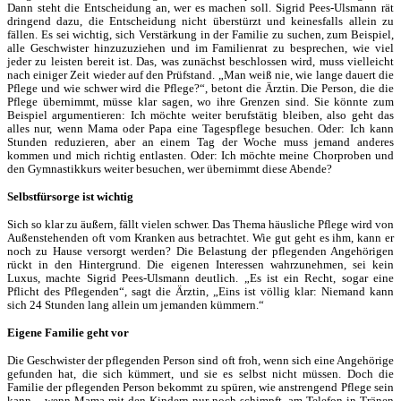
Dann steht die Entscheidung an, wer es machen soll. Sigrid Pees-Ulsmann rät
dringend dazu, die Entscheidung nicht überstürzt und keinesfalls allein zu
fällen. Es sei wichtig, sich Verstärkung in der Familie zu suchen, zum Beispiel,
alle Geschwister hinzuzuziehen und im Familienrat zu besprechen, wie viel
jeder zu leisten bereit ist. Das, was zunächst beschlossen wird, muss vielleicht
nach einiger Zeit wieder auf den Prüfstand. „Man weiß nie, wie lange dauert die
Pflege und wie schwer wird die Pflege?“, betont die Ärztin. Die Person, die die
Pflege übernimmt, müsse klar sagen, wo ihre Grenzen sind. Sie könnte zum
Beispiel argumentieren: Ich möchte weiter berufstätig bleiben, also geht das
alles nur, wenn Mama oder Papa eine Tagespflege besuchen. Oder: Ich kann
Stunden reduzieren, aber an einem Tag der Woche muss jemand anderes
kommen und mich richtig entlasten. Oder: Ich möchte meine Chorproben und
den Gymnastikkurs weiter besuchen, wer übernimmt diese Abende?
Selbstfürsorge ist wichtig
Sich so klar zu äußern, fällt vielen schwer. Das Thema häusliche Pflege wird von
Außenstehenden oft vom Kranken aus betrachtet. Wie gut geht es ihm, kann er
noch zu Hause versorgt werden? Die Belastung der pflegenden Angehörigen
rückt in den Hintergrund. Die eigenen Interessen wahrzunehmen, sei kein
Luxus, machte Sigrid Pees-Ulsmann deutlich. „Es ist ein Recht, sogar eine
Pflicht des Pflegenden“, sagt die Ärztin, „Eins ist völlig klar: Niemand kann
sich 24 Stunden lang allein um jemanden kümmern.“
Eigene Familie geht vor
Die Geschwister der pflegenden Person sind oft froh, wenn sich eine Angehörige
gefunden hat, die sich kümmert, und sie es selbst nicht müssen. Doch die
Familie der pflegenden Person bekommt zu spüren, wie anstrengend Pflege sein
kann – wenn Mama mit den Kindern nur noch schimpft, am Telefon in Tränen