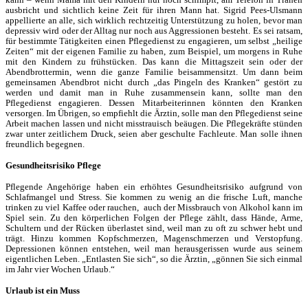
ausbricht und sichtlich keine Zeit für ihren Mann hat. Sigrid Pees-Ulsmann
appellierte an alle, sich wirklich rechtzeitig Unterstützung zu holen, bevor man
depressiv wird oder der Alltag nur noch aus Aggressionen besteht. Es sei ratsam,
für bestimmte Tätigkeiten einen Pflegedienst zu engagieren, um selbst „heilige
Zeiten“ mit der eigenen Familie zu haben, zum Beispiel, um morgens in Ruhe
mit den Kindern zu frühstücken. Das kann die Mittagszeit sein oder der
Abendbrottermin, wenn die ganze Familie beisammensitzt. Um dann beim
gemeinsamen Abendbrot nicht durch „das Pingeln des Kranken“ gestört zu
werden und damit man in Ruhe zusammensein kann, sollte man den
Pflegedienst engagieren. Dessen Mitarbeiterinnen könnten den Kranken
versorgen. Im Übrigen, so empfiehlt die Ärztin, solle man den Pflegedienst seine
Arbeit machen lassen und nicht misstrauisch beäugen. Die Pflegekräfte stünden
zwar unter zeitlichem Druck, seien aber geschulte Fachleute. Man solle ihnen
freundlich begegnen.
Gesundheitsrisiko Pflege
Pflegende Angehörige haben ein erhöhtes Gesundheitsrisiko aufgrund von
Schlafmangel und Stress. Sie kommen zu wenig an die frische Luft, manche
trinken zu viel Kaffee oder rauchen,
auch der Missbrauch von Alkohol kann im
Spiel sein. Zu den körperlichen Folgen der Pflege zählt, dass Hände, Arme,
Schultern und der Rücken überlastet sind, weil man zu oft zu schwer hebt und
trägt. Hinzu kommen Kopfschmerzen, Magenschmerzen und Verstopfung.
Depressionen können entstehen, weil man herausgerissen wurde aus seinem
eigentlichen Leben. „Entlasten Sie sich“, so die Ärztin, „gönnen Sie sich einmal
im Jahr vier Wochen Urlaub.“
Urlaub ist ein Muss