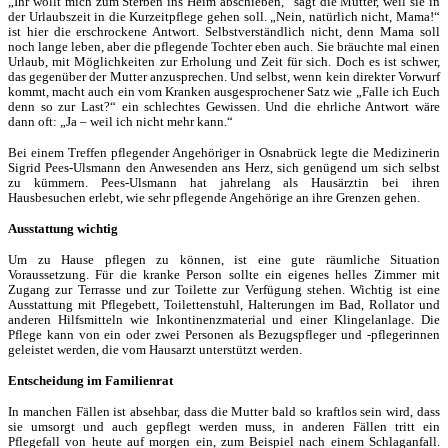
„Ihr wollt mich zum Sterben ins Heim abschieben,“ sagt die Mutter, weil sie in
der Urlaubszeit in die Kurzeitpflege gehen soll. „Nein, natürlich nicht, Mama!“
ist hier die erschrockene Antwort. Selbstverständlich nicht, denn Mama soll
noch lange leben, aber die pflegende Tochter eben auch. Sie bräuchte mal einen
Urlaub, mit Möglichkeiten zur Erholung und Zeit für sich. Doch es ist schwer,
das gegenüber der Mutter anzusprechen. Und selbst, wenn kein direkter Vorwurf
kommt, macht auch ein vom Kranken ausgesprochener Satz wie „Falle ich Euch
denn so zur Last?“ ein schlechtes Gewissen. Und die ehrliche Antwort wäre
dann oft: „Ja – weil ich nicht mehr kann.“
Bei einem Treffen pflegender Angehöriger in Osnabrück legte die Medizinerin
Sigrid Pees-Ulsmann den Anwesenden ans Herz, sich genügend um sich selbst
zu kümmern. Pees-Ulsmann hat jahrelang als Hausärztin bei ihren
Hausbesuchen erlebt, wie sehr pflegende Angehörige an ihre Grenzen gehen.
Ausstattung wichtig
Um zu Hause pflegen zu können, ist eine gute räumliche Situation
Voraussetzung. Für die kranke Person sollte ein eigenes helles Zimmer mit
Zugang zur Terrasse und zur Toilette zur Verfügung stehen. Wichtig ist eine
Ausstattung mit Pflegebett, Toilettenstuhl, Halterungen im Bad, Rollator und
anderen Hilfsmitteln wie Inkontinenzmaterial und einer Klingelanlage. Die
Pflege kann von ein oder zwei Personen als Bezugspfleger und -pflegerinnen
geleistet werden, die vom Hausarzt unterstützt werden.
Entscheidung im Familienrat
In manchen Fällen ist absehbar, dass die Mutter bald so kraftlos sein wird, dass
sie umsorgt und auch gepflegt werden muss, in anderen Fällen tritt ein
Pflegefall von heute auf morgen ein, zum Beispiel nach einem Schlaganfall.