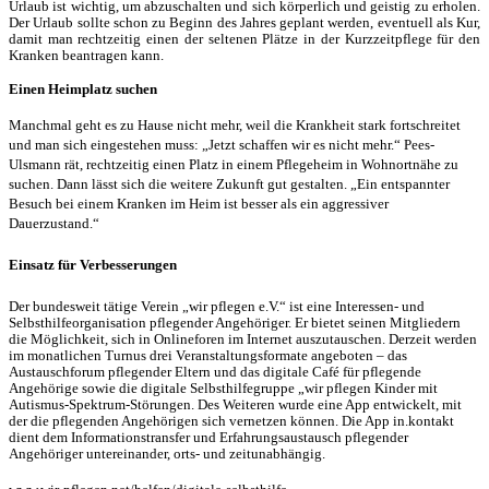
Urlaub ist wichtig, um abzuschalten und sich körperlich und geistig zu erholen.
Der Urlaub sollte schon zu Beginn des Jahres geplant werden, eventuell als Kur,
damit man rechtzeitig einen der seltenen Plätze in der Kurzzeitpflege für den
Kranken beantragen kann.
Einen Heimplatz suchen
Manchmal geht es zu Hause nicht mehr, weil die Krankheit stark fortschreitet
und man sich eingestehen muss: „Jetzt schaffen wir es nicht mehr.“ Pees-
Ulsmann rät, rechtzeitig einen Platz in einem Pflegeheim in Wohnortnähe zu
suchen. Dann lässt sich die weitere Zukunft gut gestalten. „Ein entspannter
Besuch bei einem Kranken im Heim ist besser als ein aggressiver
Dauerzustand.“
Einsatz für Verbesserungen
Der bundesweit tätige Verein „
wir pflegen e.V.
“ ist eine Interessen- und
Selbsthilfeorganisation pflegender Angehöriger. Er bietet seinen Mitgliedern
die Möglichkeit, sich in Onlineforen im Internet auszutauschen. Derzeit werden
im monatlichen Turnus drei Veranstaltungsformate angeboten – das
Austauschforum pflegender Eltern und das digitale Café für pflegende
Angehörige sowie die digitale Selbsthilfegruppe „wir pflegen Kinder mit
Autismus-Spektrum-Störungen. Des Weiteren wurde eine App entwickelt, mit
der die pflegenden Angehörigen sich vernetzen können. Die App
in.kontakt
dient dem Informationstransfer und Erfahrungsaustausch pflegender
Angehöriger untereinander, orts- und zeitunabhängig.