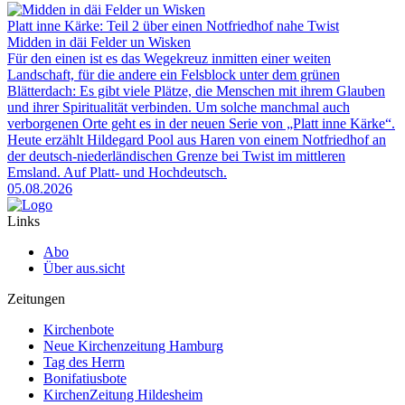
Platt inne Kärke: Teil 2 über einen Notfriedhof nahe Twist
Midden in däi Felder un Wisken
Für den einen ist es das Wegekreuz inmitten einer weiten
Landschaft, für die andere ein Felsblock unter dem grünen
Blätterdach: Es gibt viele Plätze, die Menschen mit ihrem Glauben
und ihrer Spiritualität verbinden. Um solche manchmal auch
verborgenen Orte geht es in der neuen Serie von „Platt inne Kärke“.
Heute erzählt Hildegard Pool aus Haren von einem Notfriedhof an
der deutsch-niederländischen Grenze bei Twist im mittleren
Emsland. Auf Platt- und Hochdeutsch.
05.08.2026
Links
Abo
Über aus.sicht
Zeitungen
Kirchenbote
Neue Kirchenzeitung Hamburg
Tag des Herrn
Bonifatiusbote
KirchenZeitung Hildesheim