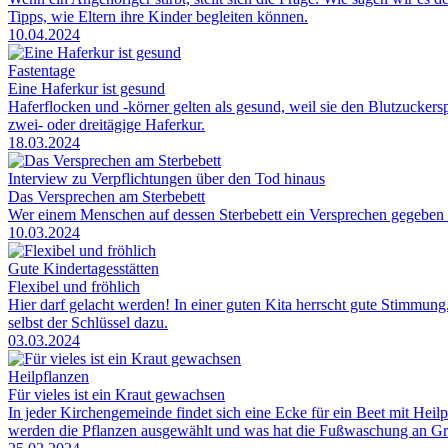
Tipps, wie Eltern ihre Kinder begleiten können.
10.04.2024
Fastentage
Eine Haferkur ist gesund
Haferflocken und -körner gelten als gesund, weil sie den Blutzuckers
zwei- oder dreitägige Haferkur.
18.03.2024
Interview zu Verpflichtungen über den Tod hinaus
Das Versprechen am Sterbebett
Wer einem Menschen auf dessen Sterbebett ein Versprechen gegeben ha
10.03.2024
Gute Kindertagesstätten
Flexibel und fröhlich
Hier darf gelacht werden! In einer guten Kita herrscht gute Stimmung
selbst der Schlüssel dazu.
03.03.2024
Heilpflanzen
Für vieles ist ein Kraut gewachsen
In jeder Kirchengemeinde findet sich eine Ecke für ein Beet mit Heil
werden die Pflanzen ausgewählt und was hat die Fußwaschung an Gr