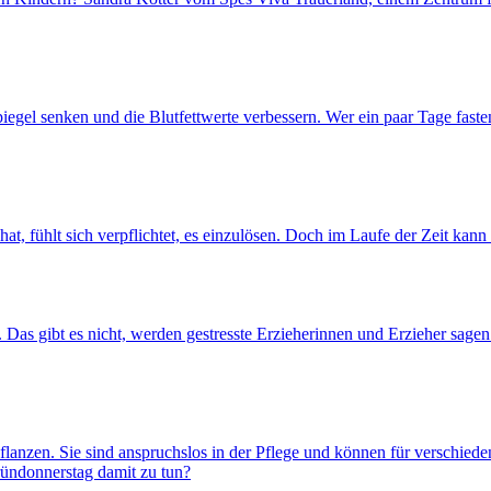
piegel senken und die Blutfettwerte verbessern. Wer ein paar Tage fas
t, fühlt sich verpflichtet, es einzulösen. Doch im Laufe der Zeit kann
. Das gibt es nicht, werden gestresste Erzieherinnen und Erzieher sage
pflanzen. Sie sind anspruchslos in der Pflege und können für verschie
ündonnerstag damit zu tun?