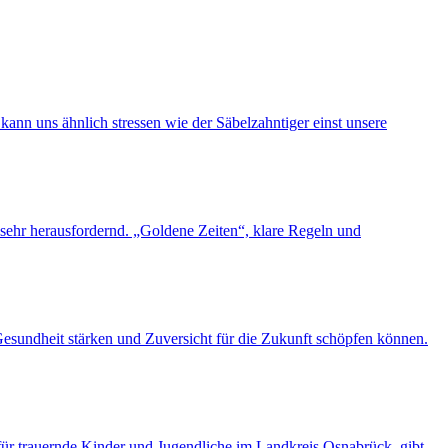
ann uns ähnlich stressen wie der Säbelzahntiger einst unsere
t sehr herausfordernd. „Goldene Zeiten“, klare Regeln und
esundheit stärken und Zuversicht für die Zukunft schöpfen können.
für trauernde Kinder und Jugendliche im Landkreis Osnabrück, gibt