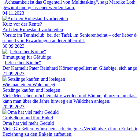
„Achtsamkeit ist das Gegenteil von Multitasking“, sagt Mareike Loth
gewinnt und gelassener werden kann.
04.11.2023
Kurz vor der Rente?
Auf den Ruhestand vorbereiten
Vorsitz im Tennisclub, bei der Tafel, im Seniorenbeirat – oder lieber
schnell von Erwartungen anderer überrollt.
30.09.2023
Ermutigung für Gläubige
„Leb selber Kirche“
Der Karmelit Pater Reinhard Körner appelliert an Gläubige, sich angesi
21.09.2023
Wie man einen Wald anlegt
Setzlinge kaufen und loslegen
Viele Menschen möchten aktiv werden und Bäume pflanzen, um das Kli
kann man über die Jahre hinweg ein Wäldchen anlegen.
20.09.2023
Großeltern und ihre Enkel
Oma hat viel mehr Geduld
Viele Großeltern wünschen sich ein gutes Verhältnis zu ihren Enkelki
Beziehung zu den Enkeln aufbauen.