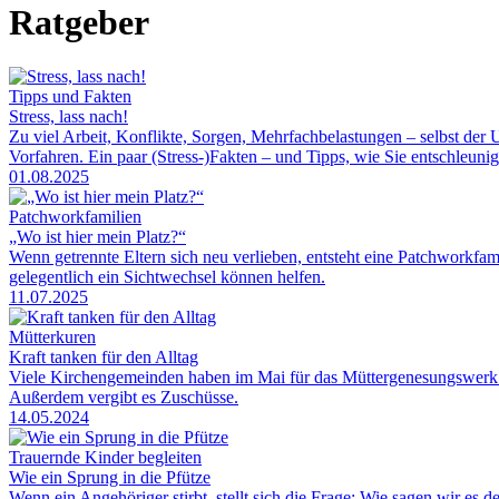
Ratgeber
Tipps und Fakten
Stress, lass nach!
Zu viel Arbeit, Konflikte, Sorgen, Mehrfachbelastungen – selbst der
Vorfahren. Ein paar (Stress-)Fakten – und Tipps, wie Sie entschleuni
01.08.2025
Patchworkfamilien
„Wo ist hier mein Platz?“
Wenn getrennte Eltern sich neu verlieben, entsteht eine Patchworkfam
gelegentlich ein Sichtwechsel können helfen.
11.07.2025
Mütterkuren
Kraft tanken für den Alltag
Viele Kirchengemeinden haben im Mai für das Müttergenesungswerk ge
Außerdem vergibt es Zuschüsse.
14.05.2024
Trauernde Kinder begleiten
Wie ein Sprung in die Pfütze
Wenn ein Angehöriger stirbt, stellt sich die Frage: Wie sagen wir e