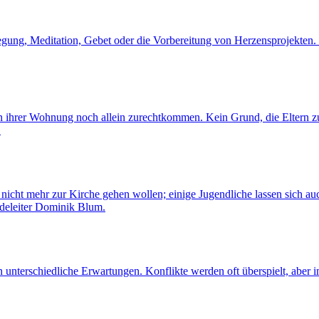
egung, Meditation, Gebet oder die Vorbereitung von Herzensprojekten. 
n ihrer Wohnung noch allein zurechtkommen. Kein Grund, die Eltern z
.
cht mehr zur Kirche gehen wollen; einige Jugendliche lassen sich auc
ndeleiter Dominik Blum.
en unterschiedliche Erwartungen. Konflikte werden oft überspielt, abe