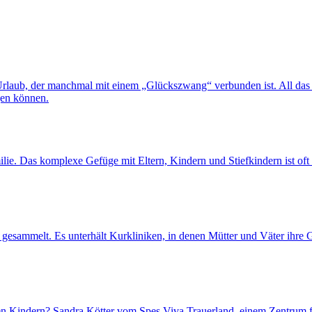
 Urlaub, der manchmal mit einem „Glückszwang“ verbunden ist. All das k
gen können.
ilie. Das komplexe Gefüge mit Eltern, Kindern und Stiefkindern ist of
sammelt. Es unterhält Kurkliniken, in denen Mütter und Väter ihre G
s den Kindern? Sandra Kötter vom Spes Viva Trauerland, einem Zentrum 