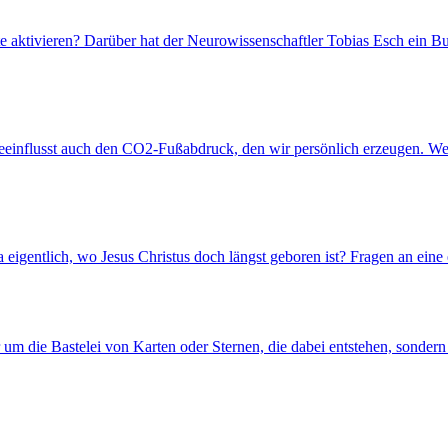
e aktivieren? Darüber hat der Neurowissenschaftler Tobias Esch ein B
einflusst auch den CO2-Fußabdruck, den wir persönlich erzeugen. Wen
eigentlich, wo Jesus Christus doch längst geboren ist? Fragen an eine 
ur um die Bastelei von Karten oder Sternen, die dabei entstehen, sonder