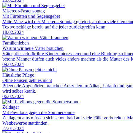
25.02.2024
Misereor-Fastensontag
Mit Fürbitten und Segensgebet
Mitte März wird der Misereor-Sonntag gefeiert, an dem viele Gemeind
Textvorschläge bereit, auf die jeder zurückgreifen kann.
18.02.2024
Familienleben
Warum wir neue Väter brauchen
Väter, die sich für ihre Kinder interessieren und eine Bindung zu ihn
betont: Männer dürfen auch vieles anders machen als die Mutter des 
09.02.2024
Häusliche Pflege
Ohne Pausen geht es nicht
Pflegende Angehörige brauchen Auszeiten im Alltag, Urlaub und ganz 
wird selber krank.
06.02.2024
Zeltlager
Mit Pavillons gegen die Sommersonne
Zeltlagerteams müssen sich schon bald auf viele Fälle vorbereiten. 
Wettbewerbe stattfinden.
27.01.2024