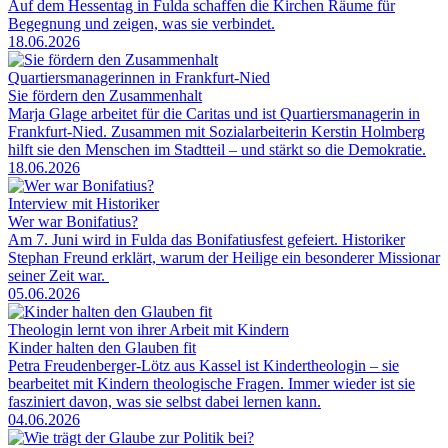
Auf dem Hessentag in Fulda schaffen die Kirchen Räume für
Begegnung und zeigen, was sie verbindet.
18.06.2026
Quartiersmanagerinnen in Frankfurt-Nied
Sie fördern den Zusammenhalt
Marja Glage arbeitet für die Caritas und ist Quartiersmanagerin in
Frankfurt-Nied. Zusammen mit Sozialarbeiterin Kerstin Holmberg
hilft sie den Menschen im Stadtteil – und stärkt so die Demokratie.
18.06.2026
Interview mit Historiker
Wer war Bonifatius?
Am 7. Juni wird in Fulda das Bonifatiusfest gefeiert. Historiker
Stephan Freund erklärt, warum der Heilige ein besonderer Missionar
seiner Zeit war.
05.06.2026
Theologin lernt von ihrer Arbeit mit Kindern
Kinder halten den Glauben fit
Petra Freudenberger-Lötz aus Kassel ist Kindertheologin – sie
bearbeitet mit Kindern theologische Fragen. Immer wieder ist sie
fasziniert davon, was sie selbst dabei lernen kann.
04.06.2026