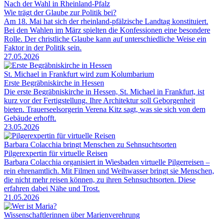
Nach der Wahl in Rheinland-Pfalz
Wie trägt der Glaube zur Politik bei?
Am 18. Mai hat sich der rheinland-pfälzische Landtag konstituiert.
Bei den Wahlen im März spielten die Konfessionen eine besondere
Rolle. Der christliche Glaube kann auf unterschiedliche Weise ein
Faktor in der Politik sein.
27.05.2026
St. Michael in Frankfurt wird zum Kolumbarium
Erste Begräbniskirche in Hessen
Die erste Begräbniskirche in Hessen, St. Michael in Frankfurt, ist
kurz vor der Fertigstellung. Ihre Architektur soll Geborgenheit
bieten. Trauerseelsorgerin Verena Kitz sagt, was sie sich von dem
Gebäude erhofft.
23.05.2026
Barbara Colacchia bringt Menschen zu Sehnsuchtsorten
Pilgerexpertin für virtuelle Reisen
Barbara Colacchia organisiert in Wiesbaden virtuelle Pilgerreisen –
rein ehrenamtlich. Mit Filmen und Weihwasser bringt sie Menschen,
die nicht mehr reisen können, zu ihren Sehnsuchtsorten. Diese
erfahren dabei Nähe und Trost.
21.05.2026
Wissenschaftlerinnen über Marienverehrung