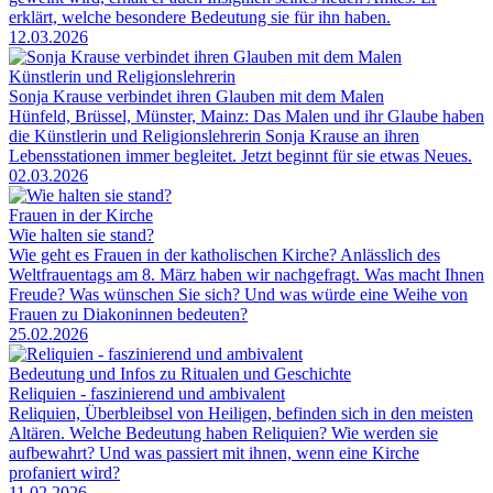
erklärt, welche besondere Bedeutung sie für ihn haben.
12.03.2026
Künstlerin und Religionslehrerin
Sonja Krause verbindet ihren Glauben mit dem Malen
Hünfeld, Brüssel, Münster, Mainz: Das Malen und ihr Glaube haben
die Künstlerin und Religionslehrerin Sonja Krause an ihren
Lebensstationen immer begleitet. Jetzt beginnt für sie etwas Neues.
02.03.2026
Frauen in der Kirche
Wie halten sie stand?
Wie geht es Frauen in der katholischen Kirche? Anlässlich des
Weltfrauentags am 8. März haben wir nachgefragt. Was macht Ihnen
Freude? Was wünschen Sie sich? Und was würde eine Weihe von
Frauen zu Diakoninnen bedeuten?
25.02.2026
Bedeutung und Infos zu Ritualen und Geschichte
Reliquien - faszinierend und ambivalent
Reliquien, Überbleibsel von Heiligen, befinden sich in den meisten
Altären. Welche Bedeutung haben Reliquien? Wie werden sie
aufbewahrt? Und was passiert mit ihnen, wenn eine Kirche
profaniert wird?
11.02.2026