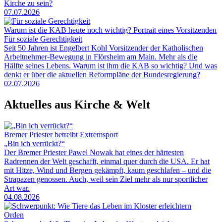
Kirche zu sein?
07.07.2026
Warum ist die KAB heute noch wichtig? Portrait eines Vorsitzenden
Für soziale Gerechtigkeit
Seit 50 Jahren ist Engelbert Kohl Vorsitzender der Katholischen
Arbeitnehmer-Bewegung in Flörsheim am Main. Mehr als die
Hälfte seines Lebens. Warum ist ihm die KAB so wichtig? Und was
denkt er über die aktuellen Reformpläne der Bundesregierung?
02.07.2026
Aktuelles aus Kirche & Welt
Bremer Priester betreibt Extremsport
„Bin ich verrückt?“
Der Bremer Priester Pawel Nowak hat eines der härtesten
Radrennen der Welt geschafft, einmal quer durch die USA. Er hat
mit Hitze, Wind und Bergen gekämpft, kaum geschlafen – und die
Strapazen genossen. Auch, weil sein Ziel mehr als nur sportlicher
Art war.
04.08.2026
Orden