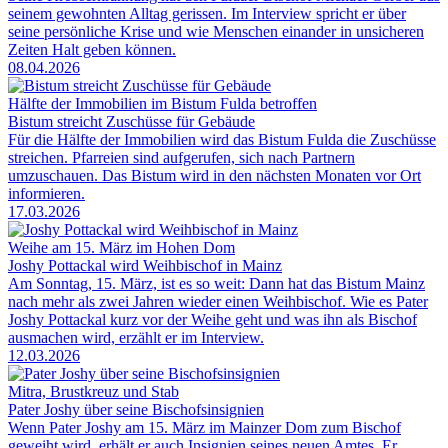
seinem gewohnten Alltag gerissen. Im Interview spricht er über
seine persönliche Krise und wie Menschen einander in unsicheren
Zeiten Halt geben können.
08.04.2026
Hälfte der Immobilien im Bistum Fulda betroffen
Bistum streicht Zuschüsse für Gebäude
Für die Hälfte der Immobilien wird das Bistum Fulda die Zuschüsse
streichen. Pfarreien sind aufgerufen, sich nach Partnern
umzuschauen. Das Bistum wird in den nächsten Monaten vor Ort
informieren.
17.03.2026
Weihe am 15. März im Hohen Dom
Joshy Pottackal wird Weihbischof in Mainz
Am Sonntag, 15. März, ist es so weit: Dann hat das Bistum Mainz
nach mehr als zwei Jahren wieder einen Weihbischof. Wie es Pater
Joshy Pottackal kurz vor der Weihe geht und was ihn als Bischof
ausmachen wird, erzählt er im Interview.
12.03.2026
Mitra, Brustkreuz und Stab
Pater Joshy über seine Bischofsinsignien
Wenn Pater Joshy am 15. März im Mainzer Dom zum Bischof
geweiht wird, erhält er auch Insignien seines neuen Amtes. Er