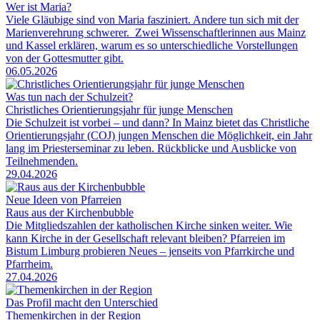
Wer ist Maria?
Viele Gläubige sind von Maria fasziniert. Andere tun sich mit der
Marienverehrung schwerer. Zwei Wissenschaftlerinnen aus Mainz
und Kassel erklären, warum es so unterschiedliche Vorstellungen
von der Gottesmutter gibt.
06.05.2026
Was tun nach der Schulzeit?
Christliches Orientierungsjahr für junge Menschen
Die Schulzeit ist vorbei – und dann? In Mainz bietet das Christliche
Orientierungsjahr (COJ) jungen Menschen die Möglichkeit, ein Jahr
lang im Priesterseminar zu leben. Rückblicke und Ausblicke von
Teilnehmenden.
29.04.2026
Neue Ideen von Pfarreien
Raus aus der Kirchenbubble
Die Mitgliedszahlen der katholischen Kirche sinken weiter. Wie
kann Kirche in der Gesellschaft relevant bleiben? Pfarreien im
Bistum Limburg probieren Neues – jenseits von Pfarrkirche und
Pfarrheim.
27.04.2026
Das Profil macht den Unterschied
Themenkirchen in der Region