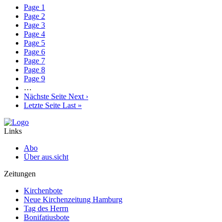
Page
1
Page
2
Page
3
Page
4
Page
5
Page
6
Page
7
Page
8
Page
9
…
Nächste Seite
Next ›
Letzte Seite
Last »
Links
Abo
Über aus.sicht
Zeitungen
Kirchenbote
Neue Kirchenzeitung Hamburg
Tag des Herrn
Bonifatiusbote