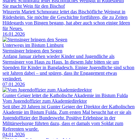
Mariett Schmoranz leitet Bischöfliches Weingut in Rüdesheim
Sie macht Wein für den Bischof
Winzerin Mariett Schmoranz leitet das Bischöfliche Weingut in
Rüdesheim. Sie möchte die Geschichte fortführen, die zu Zeiten
Hildegards von Bingen begann, hat aber auch schon einige Ideen
für Neues.
16.01.2026
Unterwegs im Bistum Limburg
Sternsinger bringen den Segen
Anfang Januar ziehen wieder Kinder und Jugendliche als
Sternsinger von Haus zu Haus. In diesem Jahr bitten sie um
Spenden für Kinder in Bangladesch. Einige Jugendliche sind schon
seit Jahren dabei – und spüren, dass ihr Engagement etwas
verändert.
07.01.2026
Gunter Geiger leitet die Katholische Akademie im Bistum Fulda
Vom Jugendoffizier zum Akademiedirektor
Seit über 20 Jahren ist Gunter Geiger der Direktor der Katholischen
Akademie im Bistum Fulda. Zum ersten Mal besucht hat er sie als
Jugendoffizier der Bundeswehr. Positive Erlebnisse in der
Militärseelsorge führten dazu, dass er damals vom Soldat zum
Referenten wurde.
04.01.2026