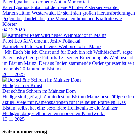
Pater Ignatius ist der neue Abt in Marienstatt
Pater Ignatius Fritsch ist der neue Abt der Zisterzienserabtei
Marienstatt im Westerwald. Er sieht sich großen Herausforderungen
gegenüber, findet aber, die Menschen brauchen Kraftorte wie
Klöster.
04.12.2025
Papst Leo XIV. ernennt Joshy Pottackal
Karmeliter-Pater wird neuer Weihbischof in Mainz
"Mit Euch bin ich Christ und für Euch bin ich Weihbischof", sagte
Pater Joshy George Pottackal zu seiner Ernennung als Weihbischof
im Bistum Mainz. Der aus Indien stammende Ordenspriester ist seit
mehr als 20 Jahren im Bistum.
26.11.2025
Heilige in der Kunst
Der schöne Schrein im Mainzer Dom
Heilige sind gefragt. Zumindest im Bistum Mainz beschäftigen sich
aktuell viele mit Namenspatronen für ihre neuen Pfarreien. Das
Bistum selbst hat eine besondere Heiligenliste: die Mainzer
Heiligen, dargestellt in einem modernen Kunstwerk.
13.11.2025
Seitennummerierung