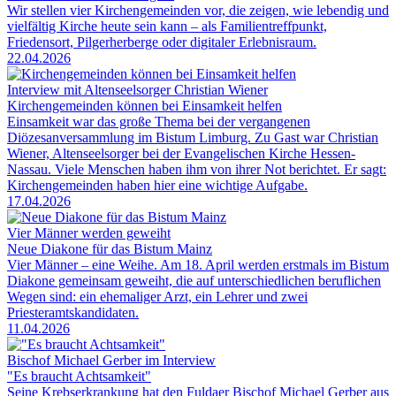
Wir stellen vier Kirchengemeinden vor, die zeigen, wie lebendig und
vielfältig Kirche heute sein kann – als Familientreffpunkt,
Friedensort, Pilgerherberge oder digitaler Erlebnisraum.
22.04.2026
Interview mit Altenseelsorger Christian Wiener
Kirchengemeinden können bei Einsamkeit helfen
Einsamkeit war das große Thema bei der vergangenen
Diözesanversammlung im Bistum Limburg. Zu Gast war Christian
Wiener, Altenseelsorger bei der Evangelischen Kirche Hessen-
Nassau. Viele Menschen haben ihm von ihrer Not berichtet. Er sagt:
Kirchengemeinden haben hier eine wichtige Aufgabe.
17.04.2026
Vier Männer werden geweiht
Neue Diakone für das Bistum Mainz
Vier Männer – eine Weihe. Am 18. April werden erstmals im Bistum
Diakone gemeinsam geweiht, die auf unterschiedlichen beruflichen
Wegen sind: ein ehemaliger Arzt, ein Lehrer und zwei
Priesteramtskandidaten.
11.04.2026
Bischof Michael Gerber im Interview
"Es braucht Achtsamkeit"
Seine Krebserkrankung hat den Fuldaer Bischof Michael Gerber aus