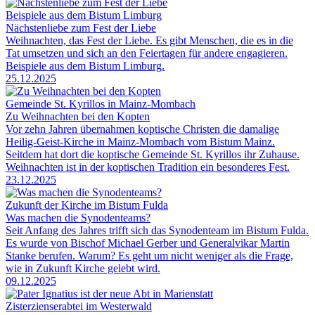
Beispiele aus dem Bistum Limburg
Nächstenliebe zum Fest der Liebe
Weihnachten, das Fest der Liebe. Es gibt Menschen, die es in die
Tat umsetzen und sich an den Feiertagen für andere engagieren.
Beispiele aus dem Bistum Limburg.
25.12.2025
Gemeinde St. Kyrillos in Mainz-Mombach
Zu Weihnachten bei den Kopten
Vor zehn Jahren übernahmen koptische Christen die damalige
Heilig-Geist-Kirche in Mainz-Mombach vom Bistum Mainz.
Seitdem hat dort die koptische Gemeinde St. Kyrillos ihr Zuhause.
Weihnachten ist in der koptischen Tradition ein besonderes Fest.
23.12.2025
Zukunft der Kirche im Bistum Fulda
Was machen die Synodenteams?
Seit Anfang des Jahres trifft sich das Synodenteam im Bistum Fulda.
Es wurde von Bischof Michael Gerber und Generalvikar Martin
Stanke berufen. Warum? Es geht um nicht weniger als die Frage,
wie in Zukunft Kirche gelebt wird.
09.12.2025
Zisterzienserabtei im Westerwald