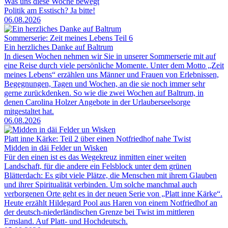
Was uns diese Woche bewegt
Politik am Esstisch? Ja bitte!
06.08.2026
Sommerserie: Zeit meines Lebens Teil 6
Ein herzliches Danke auf Baltrum
In diesen Wochen nehmen wir Sie in unserer Sommerserie mit auf
eine Reise durch viele persönliche Momente. Unter dem Motto „Zeit
meines Lebens“ erzählen uns Männer und Frauen von Erlebnissen,
Begegnungen, Tagen und Wochen, an die sie noch immer sehr
gerne zurückdenken. So wie die zwei Wochen auf Baltrum, in
denen Carolina Holzer Angebote in der Urlauberseelsorge
mitgestaltet hat.
06.08.2026
Platt inne Kärke: Teil 2 über einen Notfriedhof nahe Twist
Midden in däi Felder un Wisken
Für den einen ist es das Wegekreuz inmitten einer weiten
Landschaft, für die andere ein Felsblock unter dem grünen
Blätterdach: Es gibt viele Plätze, die Menschen mit ihrem Glauben
und ihrer Spiritualität verbinden. Um solche manchmal auch
verborgenen Orte geht es in der neuen Serie von „Platt inne Kärke“.
Heute erzählt Hildegard Pool aus Haren von einem Notfriedhof an
der deutsch-niederländischen Grenze bei Twist im mittleren
Emsland. Auf Platt- und Hochdeutsch.