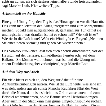
achtsam zu tun, als sich gestresst eine halbe Stunde freizuschaufeln,
sagt Mareike Loth. Hier weitere Tipps:
Achtsamkeit an der Haustür
Eine gute Übung für jeden Tag ist das Hinausgehen vor die Haustür.
Das kann man leicht in den Alltag integrieren und zum Morgenritual
machen. Sobald man aufgestanden ist, geht man zur Tür, öffnet sie
und registriert, was draußen ist. Ist es schon hell? Wie kalt ist es?
Wie riecht die Luft heute? Weht ein Wind, gibt es Regen? „Nehmen
Sie einen tiefen Atemzug und gehen Sie wieder hinein.“
Das Vor-die-Tür-Gehen lässt sich auch abends durchführen, vor der
Haustür, auf der Terrasse, am geöffneten Fenster oder auf dem
Balkon. „Sie können wahrnehmen, was ist, und die Übung mit
einem Dankbarkeitsgebet verknüpfen“, sagt Mareike Loth.
Auf dem Weg zur Arbeit
Für viele bietet es sich an, den Weg zur Arbeit für eine
Achtsamkeitsübung zu nutzen. Wie ist die Luft heute, was sehe ich,
was sieht anders aus als sonst? Manche Radfahrer führt der Weg
durch die Natur, dann ist es leicht, ins Grüne zu schauen und zum
Beispiel wahrzunehmen, ob die Bäume schon Herbstlaub tragen.
Aber auch in der Stadt kann man grüne Umgebungspunkte suchen,
denn Grün beruhige den Menschen, so die Naturtrainerin. „Etwas