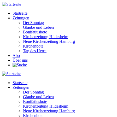
Direkt
zum
Startseite
Inhalt
Zeitungen
Main
Der Sonntag
navigation
Glaube und Leben
Bonifatiusbote
Kirchenzeitung Hildesheim
Neue Kirchenzeitung Hamburg
Kirchenbote
Tag des Herrn
Abo
Über uns
Startseite
Zeitungen
Main
Der Sonntag
navigation
Glaube und Leben
Bonifatiusbote
Kirchenzeitung Hildesheim
Neue Kirchenzeitung Hamburg
Kirchenbote