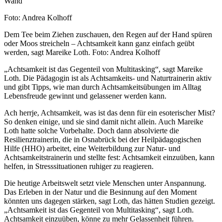
Nachweis
Foto: Andrea Kolhoff
Caption
Dem Tee beim Ziehen zuschauen, den Regen auf der Hand spüren
oder Moos streicheln – Achtsamkeit kann ganz einfach geübt
werden, sagt Mareike Loth. Foto: Andrea Kolhoff
„Achtsamkeit ist das Gegenteil von Multitasking“, sagt Mareike
Loth. Die Pädagogin ist als Achtsamkeits- und Naturtrainerin aktiv
und gibt Tipps, wie man durch Achtsamkeitsübungen im Alltag
Lebensfreude gewinnt und gelassener werden kann.
Ach herrje, Achtsamkeit, was ist das denn für ein esoterischer Mist?
So denken einige, und sie sind damit nicht allein. Auch Mareike
Loth hatte solche Vorbehalte. Doch dann absolvierte die
Resilienztrainerin, die in Osnabrück bei der Heilpädagogischen
Hilfe (HHO) arbeitet, eine Weiterbildung zur Natur- und
Achtsamkeitstrainerin und stellte fest: Achtsamkeit einzuüben, kann
helfen, in Stresssituationen ruhiger zu reagieren.
Die heutige Arbeitswelt setzt viele Menschen unter Anspannung.
Das Erleben in der Natur und die Besinnung auf den Moment
könnten uns dagegen stärken, sagt Loth, das hätten Studien gezeigt.
„Achtsamkeit ist das Gegenteil von Multitasking“, sagt Loth.
Achtsamkeit einzuüben, könne zu mehr Gelassenheit führen.