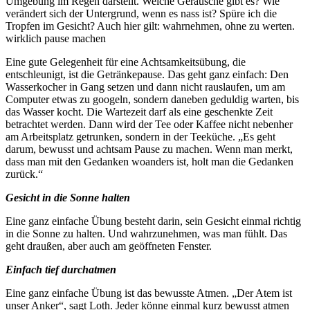
Umgebung im Regen darstellt. Welche Geräusche gibt es? Wie
verändert sich der Untergrund, wenn es nass ist? Spüre ich die
Tropfen im Gesicht? Auch hier gilt: wahrnehmen, ohne zu werten.
wirklich pause machen
Eine gute Gelegenheit für eine Achtsamkeitsübung, die
entschleunigt, ist die Getränkepause. Das geht ganz einfach: Den
Wasserkocher in Gang setzen und dann nicht rauslaufen, um am
Computer etwas zu googeln, sondern daneben geduldig warten, bis
das Wasser kocht. Die Wartezeit darf als eine geschenkte Zeit
betrachtet werden. Dann wird der Tee oder Kaffee nicht nebenher
am Arbeitsplatz getrunken, sondern in der Teeküche. „Es geht
darum, bewusst und achtsam Pause zu machen. Wenn man merkt,
dass man mit den Gedanken woanders ist, holt man die Gedanken
zurück.“
Gesicht in die Sonne halten
Eine ganz einfache Übung besteht darin, sein Gesicht einmal richtig
in die Sonne zu halten. Und wahrzunehmen, was man fühlt. Das
geht draußen, aber auch am geöffneten Fenster.
Einfach tief durchatmen
Eine ganz einfache Übung ist das bewusste Atmen. „Der Atem ist
unser Anker“, sagt Loth. Jeder könne einmal kurz bewusst atmen