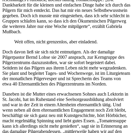
Dankbarkeit für die kleinen und einfachen Dinge habe ich durch das
Pilgern für mich entdeckt. Das hat mir ein neues Selbstbewusstsein
gegeben. Doch ich musste mir eingestehen, dass ich sehr schlecht in
Gruppen schlafen kann, so dass ich den Ökumenischen Pilgerweg
die weiteren Jahre nur eine Woche mitpilgerte“, erzählt Gabriela
Mußbach.
Weit offen, nicht grenzenlos, aber einladend.
Doch davon ließ sie sich nicht entmutigen. Als der damalige
Pilgerpastor Bernd Lohse sie 2007 ansprach, zur Kerngruppe des
Pilgerzentrums dazuzustoßen, war sie sofort begeistert dabei.
Seitdem ist das Pilgern aus ihrem Leben nicht mehr wegzudenken.
Sie plant und begleitet Tages- und Wochenwege, ist im Liturgieteam
der monatlichen Pilgervesper und ist Sprecherin des Teams von
etwa 40 Ehrenamtlichen des Pilgerzentrums im Norden.
Daneben ist die Mutter eines erwachsenen Sohnes auch Lektorin in
St. Jacobi, hat im Ruhestand eine Seelsorgeausbildung absolviert
und war in der Zeit in einem Altenheim ehrenamtlich tätig. Und
wenn neben all dem ehrenamtlichen Engagement noch Zeit bleibt,
beschäftigt sie sich ganz neu mit Kunstgeschichte, hört Hörbücher,
macht regelmäßig Spinning und liebt gutes Essen. „Tomatensuppe
kann ich allerdings nicht mehr genießen“, sagt sie in Erinnerung an
das damalige Pilgerabendessen, „mittlerweile haben wir auf den