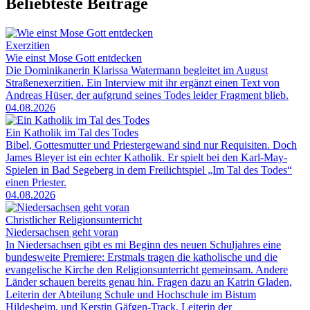
Beliebteste Beiträge
Exerzitien
Wie einst Mose Gott entdecken
Die Dominikanerin Klarissa Watermann begleitet im August
Straßenexerzitien. Ein Interview mit ihr ergänzt einen Text von
Andreas Hüser, der aufgrund seines Todes leider Fragment blieb.
04.08.2026
Ein Katholik im Tal des Todes
Bibel, Gottesmutter und Priestergewand sind nur Requisiten. Doch
James Bleyer ist ein echter Katholik. Er spielt bei den Karl-May-
Spielen in Bad Segeberg in dem Freilichtspiel „Im Tal des Todes“
einen Priester.
04.08.2026
Christlicher Religionsunterricht
Niedersachsen geht voran
In Niedersachsen gibt es mi Beginn des neuen Schuljahres eine
bundesweite Premiere: Erstmals tragen die katholische und die
evangelische Kirche den Religionsunterricht gemeinsam. Andere
Länder schauen bereits genau hin. Fragen dazu an Katrin Gladen,
Leiterin der Abteilung Schule und Hochschule im Bistum
Hildesheim, und Kerstin Gäfgen-Track, Leiterin der