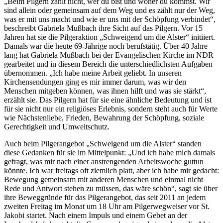
„Beim Pilgern zählt nicht, wer du bist und woher du kommst. Wir
sind allein oder gemeinsam auf dem Weg und es zählt nur der Weg,
was er mit uns macht und wie er uns mit der Schöpfung verbindet“,
beschreibt Gabriela Mußbach ihre Sicht auf das Pilgern. Vor 15
Jahren hat sie die Pilgeraktion „Schweigend um die Alster“ initiiert.
Damals war die heute 69-Jährige noch berufstätig. Über 40 Jahre
lang hat Gabriela Mußbach bei der Evangelischen Kirche im NDR
gearbeitet und in diesem Bereich die unterschiedlichsten Aufgaben
übernommen. „Ich habe meine Arbeit geliebt. In unseren
Kirchensendungen ging es mir immer darum, was wir den
Menschen mitgeben können, was ihnen hilft und was sie stärkt“,
erzählt sie. Das Pilgern hat für sie eine ähnliche Bedeutung und ist
für sie nicht nur ein religiöses Erlebnis, sondern steht auch für Werte
wie Nächstenliebe, Frieden, Bewahrung der Schöpfung, soziale
Gerechtigkeit und Umweltschutz.
Auch beim Pilgerangebot „Schweigend um die Alster“ standen
diese Gedanken für sie im Mittelpunkt: „Und ich habe mich damals
gefragt, was mir nach einer anstrengenden Arbeitswoche guttun
könnte. Ich war freitags oft ziemlich platt, aber ich habe mir gedacht:
Bewegung gemeinsam mit anderen Menschen und einmal nicht
Rede und Antwort stehen zu müssen, das wäre schön“, sagt sie über
ihre Beweggründe für das Pilgerangebot, das seit 2011 an jedem
zweiten Freitag im Monat um 18 Uhr am Pilgerwegweiser vor St.
Jakobi startet. Nach einem Impuls und einem Gebet an der