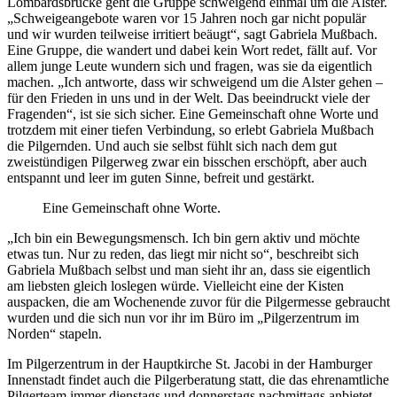
Lombardsbrücke geht die Gruppe schweigend einmal um die Alster.
„Schweigeangebote waren vor 15 Jahren noch gar nicht populär
und wir wurden teilweise irritiert beäugt“, sagt Gabriela Mußbach.
Eine Gruppe, die wandert und dabei kein Wort redet, fällt auf. Vor
allem junge Leute wundern sich und fragen, was sie da eigentlich
machen. „Ich antworte, dass wir schweigend um die Alster gehen –
für den Frieden in uns und in der Welt. Das beeindruckt viele der
Fragenden“, ist sie sich sicher. Eine Gemeinschaft ohne Worte und
trotzdem mit einer tiefen Verbindung, so erlebt Gabriela Mußbach
die Pilgernden. Und auch sie selbst fühlt sich nach dem gut
zweistündigen Pilgerweg zwar ein bisschen erschöpft, aber auch
entspannt und leer im guten Sinne, befreit und gestärkt.
Eine Gemeinschaft ohne Worte.
„Ich bin ein Bewegungsmensch. Ich bin gern aktiv und möchte
etwas tun. Nur zu reden, das liegt mir nicht so“, beschreibt sich
Gabriela Mußbach selbst und man sieht ihr an, dass sie eigentlich
am liebsten gleich loslegen würde. Vielleicht eine der Kisten
auspacken, die am Wochenende zuvor für die Pilgermesse gebraucht
wurden und die sich nun vor ihr im Büro im „Pilgerzentrum im
Norden“ stapeln.
Im Pilgerzentrum in der Hauptkirche St. Jacobi in der Hamburger
Innenstadt findet auch die Pilgerberatung statt, die das ehrenamtliche
Pilgerteam immer dienstags und donnerstags nachmittags anbietet.