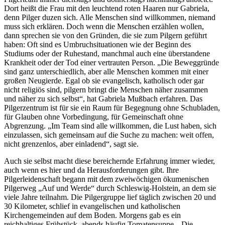
Dort heißt die Frau mit den leuchtend roten Haaren nur Gabriela,
denn Pilger duzen sich. Alle Menschen sind willkommen, niemand
muss sich erklären. Doch wenn die Menschen erzählen wollen,
dann sprechen sie von den Gründen, die sie zum Pilgern geführt
haben: Oft sind es Umbruchsituationen wie der Beginn des
Studiums oder der Ruhestand, manchmal auch eine überstandene
Krankheit oder der Tod einer vertrauten Person. „Die Beweggründe
sind ganz unterschiedlich, aber alle Menschen kommen mit einer
großen Neugierde. Egal ob sie evangelisch, katholisch oder gar
nicht religiös sind, pilgern bringt die Menschen näher zusammen
und näher zu sich selbst“, hat Gabriela Mußbach erfahren. Das
Pilgerzentrum ist für sie ein Raum für Begegnung ohne Schubladen,
für Glauben ohne Vorbedingung, für Gemeinschaft ohne
Abgrenzung. „Im Team sind alle willkommen, die Lust haben, sich
einzulassen, sich gemeinsam auf die Suche zu machen: weit offen,
nicht grenzenlos, aber einladend“, sagt sie.
Auch sie selbst macht diese bereichernde Erfahrung immer wieder,
auch wenn es hier und da Herausforderungen gibt. Ihre
Pilgerleidenschaft begann mit dem zweiwöchigen ökumenischen
Pilgerweg „Auf und Werde“ durch Schleswig-Holstein, an dem sie
viele Jahre teilnahm. Die Pilgergruppe lief täglich zwischen 20 und
30 Kilometer, schlief in evangelischen und katholischen
Kirchengemeinden auf dem Boden. Morgens gab es ein
reichhaltiges Frühstück, abends häufig Tomatensuppe. „Die