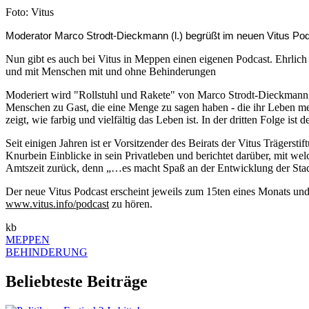
Nachweis
Foto: Vitus
Caption
Moderator Marco Strodt-Dieckmann (l.) begrüßt im neuen Vitus Po
Nun gibt es auch bei Vitus in Meppen einen eigenen Podcast. Ehrlich
und mit Menschen mit und ohne Behinderungen
Moderiert wird "Rollstuhl und Rakete" von Marco Strodt-Dieckmann, Ko
Menschen zu Gast, die eine Menge zu sagen haben - die ihr Leben mei
zeigt, wie farbig und vielfältig das Leben ist. In der dritten Folge i
Seit einigen Jahren ist er Vorsitzender des Beirats der Vitus Trägers
Knurbein Einblicke in sein Privatleben und berichtet darüber, mit we
Amtszeit zurück, denn „…es macht Spaß an der Entwicklung der Sta
Der neue Vitus Podcast erscheint jeweils zum 15ten eines Monats und 
www.vitus.info/podcast
zu hören.
kb
MEPPEN
BEHINDERUNG
Beliebteste Beiträge