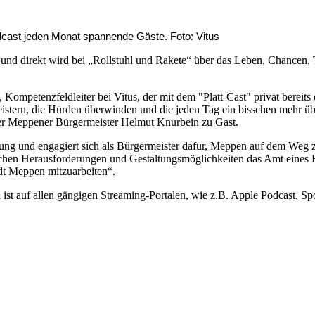
dcast jeden Monat spannende Gäste. Foto: Vitus
 und direkt wird bei „Rollstuhl und Rakete“ über das Leben, Chancen,
mpetenzfeldleiter bei Vitus, der mit dem "Platt-Cast" privat bereits 
stern, die Hürden überwinden und die jeden Tag ein bisschen mehr übe
st der Meppener Bürgermeister Helmut Knurbein zu Gast.
tiftung und engagiert sich als Bürgermeister dafür, Meppen auf dem Weg 
lchen Herausforderungen und Gestaltungsmöglichkeiten das Amt eines Bü
dt Meppen mitzuarbeiten“.
ist auf allen gängigen Streaming-Portalen, wie z.B. Apple Podcast, Sp