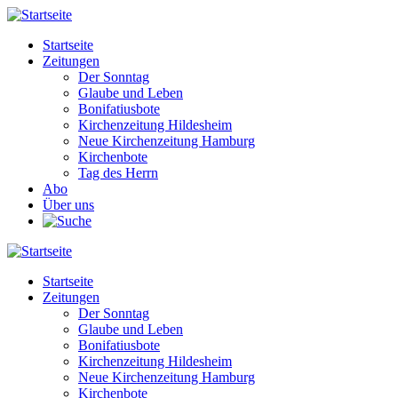
Direkt
zum
Startseite
Inhalt
Zeitungen
Main
Der Sonntag
navigation
Glaube und Leben
Bonifatiusbote
Kirchenzeitung Hildesheim
Neue Kirchenzeitung Hamburg
Kirchenbote
Tag des Herrn
Abo
Über uns
Startseite
Zeitungen
Main
Der Sonntag
navigation
Glaube und Leben
Bonifatiusbote
Kirchenzeitung Hildesheim
Neue Kirchenzeitung Hamburg
Kirchenbote