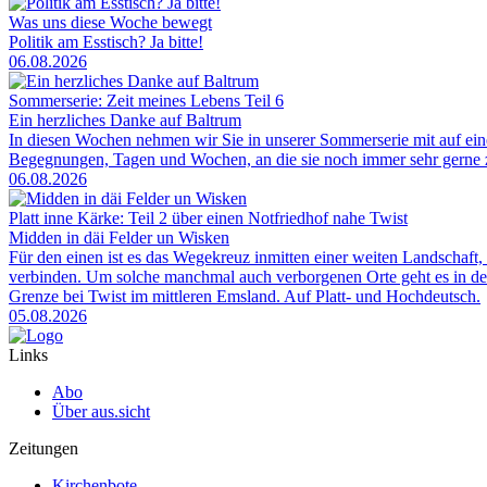
Was uns diese Woche bewegt
Politik am Esstisch? Ja bitte!
06.08.2026
Sommerserie: Zeit meines Lebens Teil 6
Ein herzliches Danke auf Baltrum
In diesen Wochen nehmen wir Sie in unserer Sommerserie mit auf ei
Begegnungen, Tagen und Wochen, an die sie noch immer sehr gerne zu
06.08.2026
Platt inne Kärke: Teil 2 über einen Notfriedhof nahe Twist
Midden in däi Felder un Wisken
Für den einen ist es das Wegekreuz inmitten einer weiten Landschaft, 
verbinden. Um solche manchmal auch verborgenen Orte geht es in der
Grenze bei Twist im mittleren Emsland. Auf Platt- und Hochdeutsch.
05.08.2026
Links
Abo
Über aus.sicht
Zeitungen
Kirchenbote