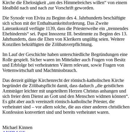
Kirche die Ehelosigkeit „um des Himmelreiches willen“ von einem
Idealbild nach und nach zur Vorschrift geworden.
Die Synode von Elvira zu Beginn des 4. Jahrhunderts beschäftigte
sich schon mit der Enthaltsamkeitsforderung. Das Zweite
Laterankonzil verfügte 1139, dass die Priesterweihe ein „trennendes
Ehehindernis“ sei. Papst Innozenz III. bestimmte zu Beginn des 13.
Jahrhunderts, dass die Ehen von Klerikern ungültig seien. Weitere
Konzilien bekräftigten die Zölibatsverpflichtung.
Im Lauf der Geschichte haben unterschiedliche Begründungen eine
Rolle gespielt. Sicher waren im Mittelalter auch Fragen von Besitz
und Erbfolge bei verheirateten Vätern relevant, sowie Fragen von
Vetternwirtschaft und Machtmissbrauch.
Das derzeit gültige Kirchenrecht der römisch-katholischen Kirche
begründet die Zölibatspflicht damit, dass dadurch „die geistlichen
Amtsträger leichter mit ungeteiltem Herzen Christus anhangen und
sich freier dem Dienst an Gott und den Menschen widmen können“.
Es gibt aber auch vereinzelt römisch-katholische Priester, die
verheiratet sind – vor allem solche, die aus einer anderen christlichen
Konfession konvertiert sind und bereits verheiratet waren.
Michael Kinnen