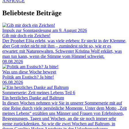
ANFRAGE
Beliebteste Beiträge
Impuls zur Sonntagslesung am 9. August 2026
Gib mir doch ein Zeichen!
Der Prophet Elija erlebt, was viele erleben: Er steckt in der Klemme,
aber Gott redet nicht mit ihm – zumindest nicht so, wie er es
erwartet: mit Naturgewalten. Schwester Kristina Wolf erklärt, was
man tun kann, wenn die Stimme vom Himmel schweigt.
08.08.2026
Was uns diese Woche bewegt
Politik am Esstisch? Ja bitte!
06.08.2026
Sommerserie: Zeit meines Lebens Teil 6
Ein herzliches Danke auf Baltrum
In diesen Wochen nehmen wir Sie in unserer Sommerserie mit auf
eine Reise durch viele persönliche Momente. Unter dem Motto „Zeit
meines Lebens“ erzählen uns Männer und Frauen von Erlebnissen,
Begegnungen, Tagen und Wochen, an die sie noch immer sehr
gerne zurückdenken. So wie die zwei Wochen auf Baltrum, in
denen Carolina Holzer Angebote in der Urlauberseelsorge