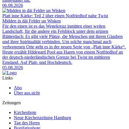
mitgestaltet hat.
06.08.2026
Platt inne Kärke: Teil 2 über einen Notfriedhof nahe Twist
Midden in däi Felder un Wisken
Für den einen ist es das Wegekreuz inmitten einer weiten
Landschaft, für die andere ein Felsblock unter dem grünen
Blätterdach: Es gibt viele Plätze, die Menschen mit ihrem Glauben
und ihrer Spiritualität verbinden. Um solche manchmal auch
verborgenen Orte geht es in der neuen Serie von „Platt inne Kärke“.
Heute erzählt Hildegard Pool aus Haren von einem Notfriedhof an
der deutsch-niederländischen Grenze bei Twist im mittleren
Emsland. Auf Platt- und Hochdeutsch.
05.08.2026
Links
Abo
Über aus.sicht
Zeitungen
Kirchenbote
Neue Kirchenzeitung Hamburg
Tag des Herrn
Bonifatiusbote