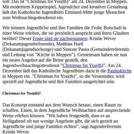
soll: Das ist "Christmas for You(th)" am 24. Dezember in Meppen.
Mit modernem Krippenspiel, Jugendchor und kreativer Gestaltung
lädt das Katholische Jugendbüro Emsland-Mitte junge Menschen
zum Weihnachtsgottesdienst ein.
Wie können Jugendliche und ihre Familien die Frohe Botschaft in
einer Weise erleben, die sie persönlich anspricht und ihren Glauben
berührt? Dieser
Frage sind sie nachgegangen
: Kristin Wever
(Dekanatsjugendreferentin), Matthias Hartl
(Dekanatsjugendseelsorge) und Simone Paura (Gemeindereferentin
und Leitung von "Kirche in Meppen"). Gemeinsam haben sie nun
ein neues Angebot auf die Beine gestellt, den
Jugendweihnachtsgottesdienst "
Christmas for You(th)
". Am 24.
Dezember lädt das Katholische Jugendbüro dazu in die
Pauluskirche
in Meppen ein. "Christmas for You(th)", so die Veranstalter, wird
speziell auf Jugendliche und ihre Familien ausgerichtet sein.
Christmas for You(th)?
Das Konzept entstand aus dem Wunsch heraus, einen Raum zu
schaffen. Einen, in dem Jugendliche Weihnachten auf ansprechende
Weise erleben können. "Wir haben festgestellt, dass es an
Heiligabend oft nur wenige Angebote gibt, die sich gezielt an
Jugendliche und junge Familien richten", sagt Jugendreferentin
Kristin Wever.