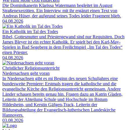
Wie einst Mose Gott entdecken
Die Dominikanerin Klarissa Watermann begleitet im August
Straßenexerzitien. Ein Interview mit ihr ergänzt einen Text von
Andreas Hüser, der aufgrund seines Todes leider Fragment blieb.
04.08.2026
Ein Katholik im Tal des Todes
Bibel, Gottesmutter und Priestergewand sind nur Requisiten. Doch
James Bleyer ist ein echter Katholik. Er spielt bei den Karl-May-
Spielen in Bad Segeberg in dem Freilichtspiel „Im Tal des Todes“
einen Priester.
04.08.2026
Christlicher Religionsunterricht
Niedersachsen geht voran
In Niedersachsen gibt es mi Beginn des neuen Schuljahres eine
bundesweite Premiere: Erstmals tragen die katholische und die
evangelische Kirche den Religionsunterricht gemeinsam. Andere
Länder schauen bereits genau hin. Fragen dazu an Katrin Gladen,
Leiterin der Abteilung Schule und Hochschule im Bistum
Hildesheim, und Kerstin Gäfgen-Track, Leiterin der
Bildungsabteilung der Evangelisch-lutherischen Landeskirche
Hannovers.
03.08.2026