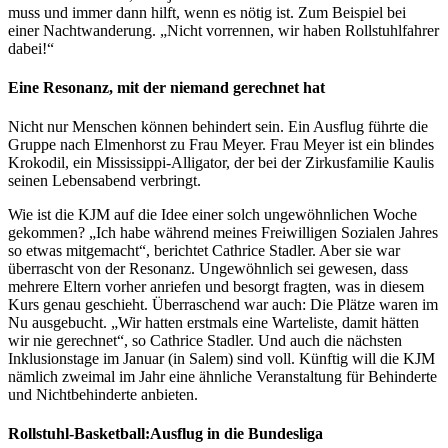
muss und immer dann hilft, wenn es nötig ist. Zum Beispiel bei
einer Nachtwanderung. „Nicht vorrennen, wir haben Rollstuhlfahrer
dabei!“
Eine Resonanz, mit der niemand gerechnet hat
Nicht nur Menschen können behindert sein. Ein Ausflug führte die
Gruppe nach Elmenhorst zu Frau Meyer. Frau Meyer ist ein blindes
Krokodil, ein Mississippi-Alligator, der bei der Zirkusfamilie Kaulis
seinen Lebensabend verbringt.
Wie ist die KJM auf die Idee einer solch ungewöhnlichen Woche
gekommen? „Ich habe während meines Freiwilligen Sozialen Jahres
so etwas mitgemacht“, berichtet Cathrice Stadler. Aber sie war
überrascht von der Resonanz. Ungewöhnlich sei gewesen, dass
mehrere Eltern vorher anriefen und besorgt fragten, was in diesem
Kurs genau geschieht. Überraschend war auch: Die Plätze waren im
Nu ausgebucht. „Wir hatten erstmals eine Warteliste, damit hätten
wir nie gerechnet“, so Cathrice Stadler. Und auch die nächsten
Inklusionstage im Januar (in Salem) sind voll. Künftig will die KJM
nämlich zweimal im Jahr eine ähnliche Veranstaltung für Behinderte
und Nichtbehinderte anbieten.
Rollstuhl-Basketball:Ausflug in die Bundesliga