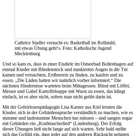
Cathrice Stadler versucht es: Basketball im Rollstuhl,
mit etwas Übung geht‘s. Foto: Katholische Jugend
Mecklenburg
Und so kam es, dass in einer Eisdiele im Ostseebad Boltenhagen auf
einmal Kinder mit Blindenstock und maskierten Augen in die Tür
kamen und versuchten, Erdbeereis zu finden, zu kaufen und zu
essen. „Die Läden hatten wir natürlich vorher informiert.“ Die
nächsten Hindernisse warteten beim Mittagessen. Blind mit Löffel,
Messer und Gabel Kartoffelsuppe mit Wurst zu essen, das klingt
einfach, ist es aber nicht, sofern man nicht geübt darin ist.
Mit der Gehörlosenpädagogin Lisa Karner aus Kiel lernten die
Kinder, sich in der Gebärdensprache verständlich zu machen, wie es
stumme und taubstumme Menschen tun müssen – und sangen sogar
mit Gebärden ein „Kraftmacherlied“ (Lindenberg). Der Erfolg
dieser Übungen ließ nicht lange auf sich warten. Sehr bald stellte
sich das Gefühl ein, dass jeder auf den anderen Rücksicht nehmen