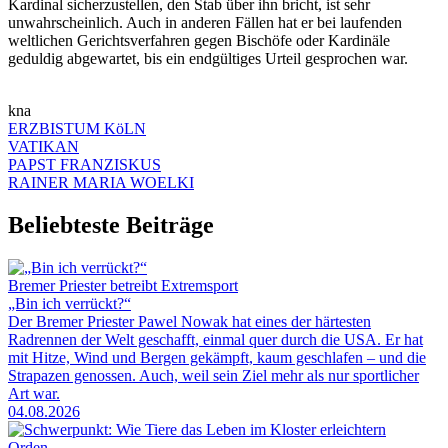
Kardinal sicherzustellen, den Stab über ihn bricht, ist sehr
unwahrscheinlich. Auch in anderen Fällen hat er bei laufenden
weltlichen Gerichtsverfahren gegen Bischöfe oder Kardinäle
geduldig abgewartet, bis ein endgültiges Urteil gesprochen war.
kna
ERZBISTUM KöLN
VATIKAN
PAPST FRANZISKUS
RAINER MARIA WOELKI
Beliebteste Beiträge
Bremer Priester betreibt Extremsport
„Bin ich verrückt?“
Der Bremer Priester Pawel Nowak hat eines der härtesten
Radrennen der Welt geschafft, einmal quer durch die USA. Er hat
mit Hitze, Wind und Bergen gekämpft, kaum geschlafen – und die
Strapazen genossen. Auch, weil sein Ziel mehr als nur sportlicher
Art war.
04.08.2026
Orden