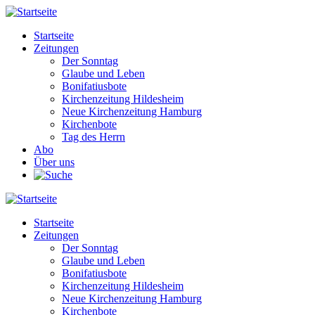
Direkt
zum
Startseite
Inhalt
Zeitungen
Main
Der Sonntag
navigation
Glaube und Leben
Bonifatiusbote
Kirchenzeitung Hildesheim
Neue Kirchenzeitung Hamburg
Kirchenbote
Tag des Herrn
Abo
Über uns
Startseite
Zeitungen
Main
Der Sonntag
navigation
Glaube und Leben
Bonifatiusbote
Kirchenzeitung Hildesheim
Neue Kirchenzeitung Hamburg
Kirchenbote