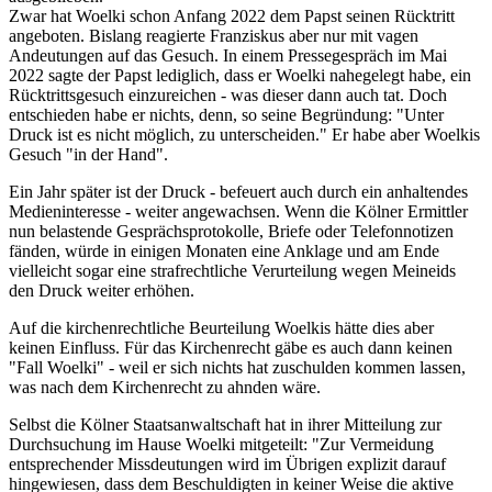
Zwar hat Woelki schon Anfang 2022 dem Papst seinen Rücktritt
angeboten. Bislang reagierte Franziskus aber nur mit vagen
Andeutungen auf das Gesuch. In einem Pressegespräch im Mai
2022 sagte der Papst lediglich, dass er Woelki nahegelegt habe, ein
Rücktrittsgesuch einzureichen - was dieser dann auch tat. Doch
entschieden habe er nichts, denn, so seine Begründung: "Unter
Druck ist es nicht möglich, zu unterscheiden." Er habe aber Woelkis
Gesuch "in der Hand".
Ein Jahr später ist der Druck - befeuert auch durch ein anhaltendes
Medieninteresse - weiter angewachsen. Wenn die Kölner Ermittler
nun belastende Gesprächsprotokolle, Briefe oder Telefonnotizen
fänden, würde in einigen Monaten eine Anklage und am Ende
vielleicht sogar eine strafrechtliche Verurteilung wegen Meineids
den Druck weiter erhöhen.
Auf die kirchenrechtliche Beurteilung Woelkis hätte dies aber
keinen Einfluss. Für das Kirchenrecht gäbe es auch dann keinen
"Fall Woelki" - weil er sich nichts hat zuschulden kommen lassen,
was nach dem Kirchenrecht zu ahnden wäre.
Selbst die Kölner Staatsanwaltschaft hat in ihrer Mitteilung zur
Durchsuchung im Hause Woelki mitgeteilt: "Zur Vermeidung
entsprechender Missdeutungen wird im Übrigen explizit darauf
hingewiesen, dass dem Beschuldigten in keiner Weise die aktive