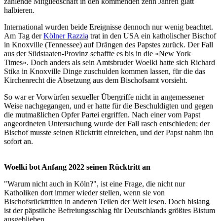
zahlende Mitgliedschaft in den kommenden zehn Jahren glatt
halbieren.
International wurden beide Ereignisse dennoch nur wenig beachtet.
Am Tag der
Kölner Razzia
trat in den USA ein katholischer Bischof
in Knoxville (Tennessee) auf Drängen des Papstes zurück. Der Fall
aus der Südstaaten-Provinz schaffte es bis in die «New York
Times». Doch anders als sein Amtsbruder Woelki hatte sich Richard
Stika in Knoxville Dinge zuschulden kommen lassen, für die das
Kirchenrecht die Absetzung aus dem Bischofsamt vorsieht.
So war er Vorwürfen sexueller Übergriffe nicht in angemessener
Weise nachgegangen, und er hatte für die Beschuldigten und gegen
die mutmaßlichen Opfer Partei ergriffen. Nach einer vom Papst
angeordneten Untersuchung wurde der Fall rasch entschieden; der
Bischof musste seinen Rücktritt einreichen, und der Papst nahm ihn
sofort an.
Woelki bot Anfang 2022 seinen Rücktritt an
"Warum nicht auch in Köln?", ist eine Frage, die nicht nur
Katholiken dort immer wieder stellen, wenn sie von
Bischofsrücktritten in anderen Teilen der Welt lesen. Doch bislang
ist der päpstliche Befreiungsschlag für Deutschlands größtes Bistum
ausgeblieben.