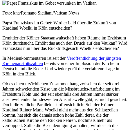
Image
Nachweis
Foto: kna/Romano Siciliani/Vatican News
Caption
Papst Franziskus im Gebet: Wird er bald über die Zukunft von
Kardinal Woelki in Köln entscheiden?
Ermittler der Kölner Staatsanwaltschaft haben Räume im Erzbistum
Köln durchsucht. Erhöht das auch den Druck auf den Vatikan? Wird
Franziskus nun über das Rücktrittsgesuch Woelkis entscheiden?
In Medienkommentaren ist seit der
Veröffentlichung der jüngsten
Kirchenaustrittszahlen
bereits von einer Implosion der Kirche in
Deutschland die Rede. Und wieder gerät die verfahrene Lage in
Köln in den Blick.
Ob es einen ursächlichen Zusammenhang zwischen der seit drei
Jahren schwelenden Krise um die Missbrauchs-Aufarbeitung im
Erzbistum Köln und der seit ebenfalls drei Jahren immer stärker
anschwellenden bundesweiten Austrittswelle gibt, ist nicht gesichert.
Doch die zeitliche Parallele ist offensichtlich: Seit der Kölner
Kardinal Rainer Maria Woelki nicht mehr aus den Schlagzeilen
kommt, hat sich die damals schon hohe Zahl derer, die der
katholischen Kirche den Rücken kehren, nochmals mehr als
verdoppelt. Sollte die Beschleunigung anhalten, würde sich die