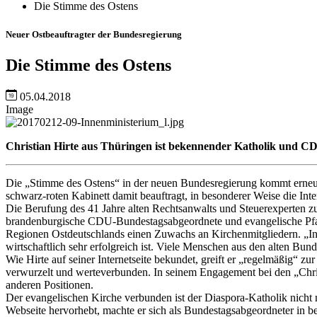
Die Stimme des Ostens
Neuer Ostbeauftragter der Bundesregierung
Die Stimme des Ostens
05.04.2018
Image
Christian Hirte aus Thüringen ist bekennender Katholik und CD
Die „Stimme des Ostens“ in der neuen Bundesregierung kommt erneut
schwarz-roten Kabinett damit beauftragt, in besonderer Weise die Int
Die Berufung des 41 Jahre alten Rechtsanwalts und Steuerexperten zu
brandenburgische CDU-Bundestagsabgeordnete und evangelische Pfarrer
Regionen Ostdeutschlands einen Zuwachs an Kirchenmitgliedern. „In
wirtschaftlich sehr erfolgreich ist. Viele Menschen aus den alten Bun
Wie Hirte auf seiner Internetseite bekundet, greift er „regelmäßig“ z
verwurzelt und werteverbunden. In seinem Engagement bei den „Chris
anderen Positionen.
Der evangelischen Kirche verbunden ist der Diaspora-Katholik nicht n
Webseite hervorhebt, machte er sich als Bundestagsabgeordneter in 